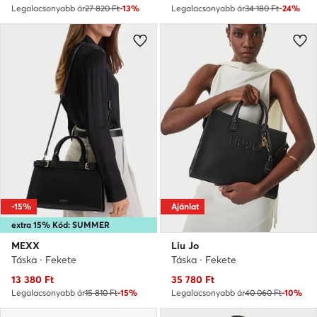
Legalacsonyabb ár
27 820 Ft
-13%
Legalacsonyabb ár
34 180 Ft
-24%
-15%
Ajánlat
extra 15% Kód: SUMMER
MEXX
Liu Jo
Táska · Fekete
Táska · Fekete
Aktuális ár
Aktuális ár
13 380
Ft
35 780
Ft
Legalacsonyabb ár
15 810 Ft
-15%
Legalacsonyabb ár
40 060 Ft
-10%