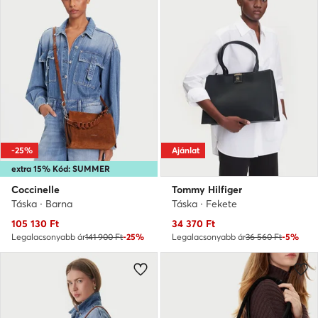
-25%
Ajánlat
extra 15% Kód: SUMMER
Coccinelle
Tommy Hilfiger
Táska · Barna
Táska · Fekete
Aktuális ár
Aktuális ár
105 130
Ft
34 370
Ft
Legalacsonyabb ár
141 900 Ft
-25%
Legalacsonyabb ár
36 560 Ft
-5%