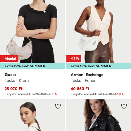
Ajánlat
-19%
extra 15% Kód: SUMMER
extra 15% Kód: SUMMER
Guess
Armani Exchange
Táska · Krém
Táska · Fehér
Aktuális ár
Aktuális ár
25 070
Ft
40 860
Ft
Legalacsonyabb ár
26 060 Ft
-3%
Legalacsonyabb ár
50 630 Ft
-19%