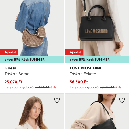
Ajánlat
Ajánlat
extra 15% Kód: SUMMER
extra 15% Kód: SUMMER
Guess
LOVE MOSCHINO
Táska · Barna
Táska · Fekete
Aktuális ár
Aktuális ár
25 070
Ft
56 500
Ft
Legalacsonyabb ár
26 060 Ft
-3%
Legalacsonyabb ár
59 290 Ft
-4%