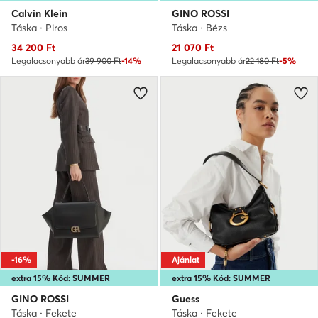
Calvin Klein
GINO ROSSI
Táska · Piros
Táska · Bézs
Aktuális ár
Aktuális ár
34 200
Ft
21 070
Ft
Legalacsonyabb ár
39 900 Ft
-14%
Legalacsonyabb ár
22 180 Ft
-5%
-16%
Ajánlat
extra 15% Kód: SUMMER
extra 15% Kód: SUMMER
GINO ROSSI
Guess
Táska · Fekete
Táska · Fekete