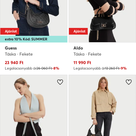
Ajánlat
Ajánlat
extra 10% Kód: SUMMER
Guess
Aldo
Táska · Fekete
Táska · Fekete
Aktuális ár
Aktuális ár
23 940
Ft
11 990
Ft
Legalacsonyabb ár
26 060 Ft
-8%
Legalacsonyabb ár
13 260 Ft
-9%