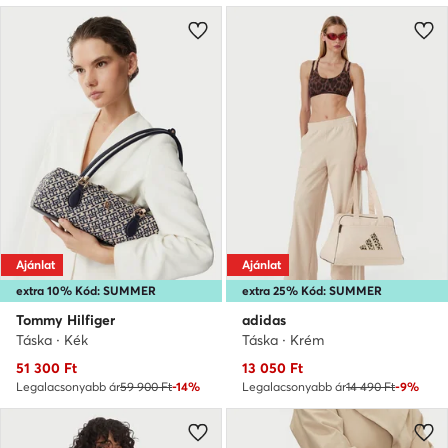
Ajánlat
Ajánlat
extra 10% Kód: SUMMER
extra 25% Kód: SUMMER
Tommy Hilfiger
adidas
Táska · Kék
Táska · Krém
Aktuális ár
Aktuális ár
51 300
Ft
13 050
Ft
Legalacsonyabb ár
59 900 Ft
-14%
Legalacsonyabb ár
14 490 Ft
-9%