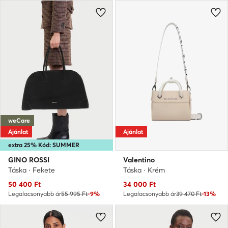
weCare
Ajánlat
Ajánlat
extra 25% Kód: SUMMER
GINO ROSSI
Valentino
Táska · Fekete
Táska · Krém
Aktuális ár
Aktuális ár
50 400
Ft
34 000
Ft
Legalacsonyabb ár
55 995 Ft
-9%
Legalacsonyabb ár
39 470 Ft
-13%