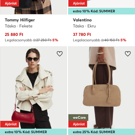
Ajánlat
Ajánlat
extra 10% Kód: SUMMER
Tommy Hilfiger
Valentino
Táska · Fekete
Táska · Ekru
Aktuális ár
Aktuális ár
25 880
Ft
37 780
Ft
Legalacsonyabb ár
27 250 Ft
-5%
Legalacsonyabb ár
40 150 Ft
-5%
weCare
Ajánlat
Ajánlat
extra 10% Kód: SUMMER
extra 25% Kód: SUMMER