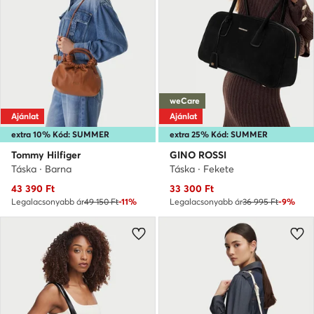
weCare
Ajánlat
Ajánlat
extra 10% Kód: SUMMER
extra 25% Kód: SUMMER
Tommy Hilfiger
GINO ROSSI
Táska · Barna
Táska · Fekete
Aktuális ár
Aktuális ár
43 390
Ft
33 300
Ft
Legalacsonyabb ár
49 150 Ft
-11%
Legalacsonyabb ár
36 995 Ft
-9%