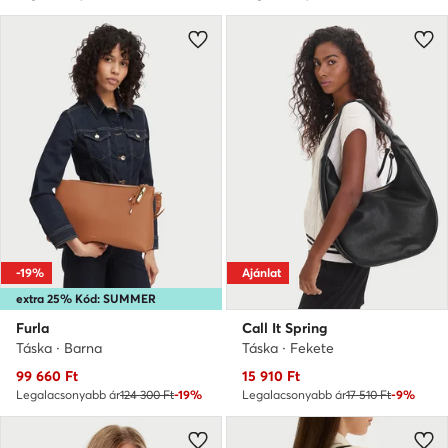
-19%
Ajánlat
extra 25% Kód: SUMMER
Furla
Call It Spring
Táska · Barna
Táska · Fekete
Aktuális ár
Aktuális ár
99 660
Ft
15 910
Ft
Legalacsonyabb ár
124 300 Ft
-19%
Legalacsonyabb ár
17 510 Ft
-9%