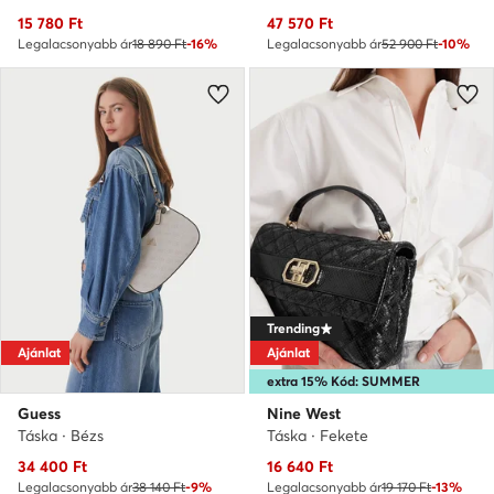
Aktuális ár
Aktuális ár
15 780
Ft
47 570
Ft
Legalacsonyabb ár
18 890 Ft
-16%
Legalacsonyabb ár
52 900 Ft
-10%
Trending
Ajánlat
Ajánlat
extra 15% Kód: SUMMER
Guess
Nine West
Táska · Bézs
Táska · Fekete
Aktuális ár
Aktuális ár
34 400
Ft
16 640
Ft
Legalacsonyabb ár
38 140 Ft
-9%
Legalacsonyabb ár
19 170 Ft
-13%