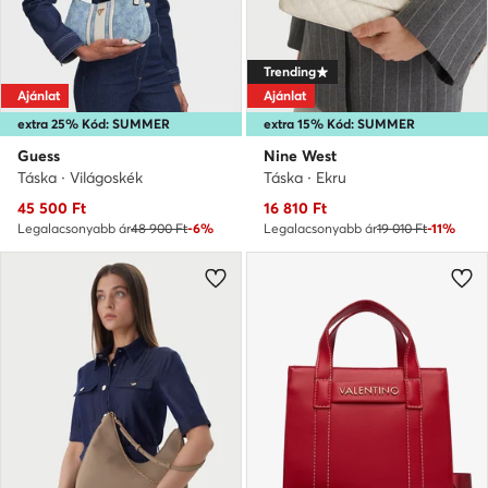
Trending
Ajánlat
Ajánlat
extra 25% Kód: SUMMER
extra 15% Kód: SUMMER
Guess
Nine West
Táska · Világoskék
Táska · Ekru
Aktuális ár
Aktuális ár
45 500
Ft
16 810
Ft
Legalacsonyabb ár
48 900 Ft
-6%
Legalacsonyabb ár
19 010 Ft
-11%