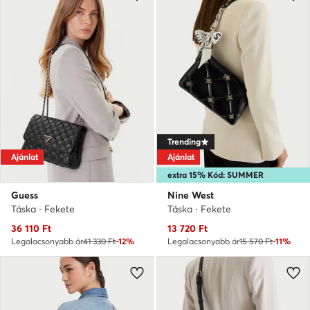
Trending
Ajánlat
Ajánlat
extra 15% Kód: SUMMER
Guess
Nine West
Táska · Fekete
Táska · Fekete
Aktuális ár
Aktuális ár
36 110
Ft
13 720
Ft
Legalacsonyabb ár
41 330 Ft
-12%
Legalacsonyabb ár
15 570 Ft
-11%