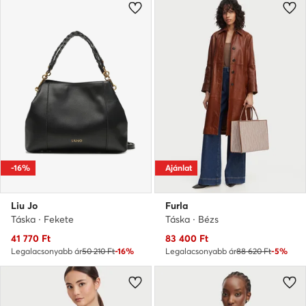
-16%
Ajánlat
Liu Jo
Furla
Táska · Fekete
Táska · Bézs
Aktuális ár
Aktuális ár
41 770
Ft
83 400
Ft
Legalacsonyabb ár
50 210 Ft
-16%
Legalacsonyabb ár
88 620 Ft
-5%