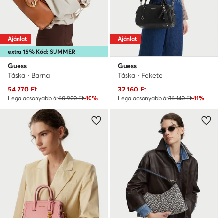
Ajánlat
Ajánlat
extra 15% Kód: SUMMER
Guess
Guess
Táska · Barna
Táska · Fekete
Aktuális ár
Aktuális ár
54 770
Ft
32 160
Ft
Legalacsonyabb ár
60 900 Ft
-10%
Legalacsonyabb ár
36 140 Ft
-11%