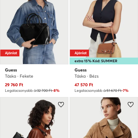
Ajánlat
Ajánlat
extra 15% Kód: SUMMER
Guess
Guess
Táska · Fekete
Táska · Bézs
Aktuális ár
Aktuális ár
29 760
Ft
47 570
Ft
Legalacsonyabb ár
32 700 Ft
-8%
Legalacsonyabb ár
51 670 Ft
-7%