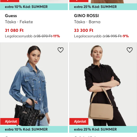
extra 10% Kód: SUMMER
extra 25% Kód: SUMMER
Guess
GINO ROSSI
Táska · Fekete
Táska · Barna
Aktuális ár
Aktuális ár
31 080
Ft
33 300
Ft
Legalacsonyabb ár
35 070 Ft
-11%
Legalacsonyabb ár
36 995 Ft
-9%
Ajánlat
Ajánlat
extra 10% Kód: SUMMER
extra 25% Kód: SUMMER