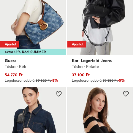
Ajánlat
Ajánlat
extra 15% Kód: SUMMER
Guess
Karl Lagerfeld Jeans
Táska · Kék
Táska · Fekete
Aktuális ár
Aktuális ár
54 770
Ft
37 100
Ft
Legalacsonyabb ár
59 620 Ft
-8%
Legalacsonyabb ár
39 350 Ft
-5%