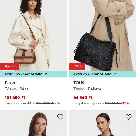
Ajánlat
-22%
extra 15% Kód: SUMMER
extra 25% Kód: SUMMER
Furla
TOUS
Táska · Bézs
Táska · Fekete
Aktuális ár
Aktuális ár
101 680
Ft
64 860
Ft
Legalacsonyabb ár
105 920 Ft
-4%
Legalacsonyabb ár
83 600 Ft
-22%