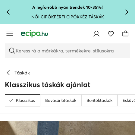
UGRÁS A FŐ TARTALOMRA
UGRÁS A KERESÉSHEZ
A legforróbb nyári trendek 10-35%!
NŐI CIPŐK
FÉRFI CIPŐK
KÉZITÁSKÁK
Keress rá a márkákra, termékekre, stílusokra
Táskák
Klasszikus táskák ajánlat
Klasszikus
Bevásárlótáskák
Borítéktáskák
Esküvő