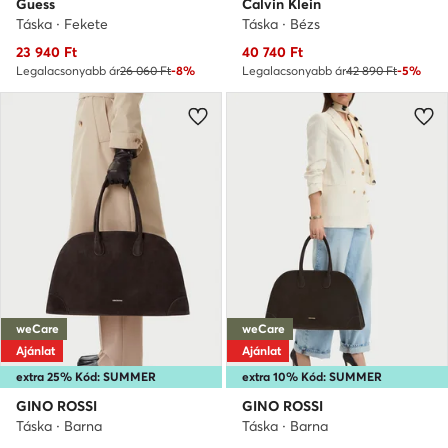
Guess
Calvin Klein
Táska · Fekete
Táska · Bézs
Aktuális ár
Aktuális ár
23 940
Ft
40 740
Ft
Legalacsonyabb ár
26 060 Ft
-8%
Legalacsonyabb ár
42 890 Ft
-5%
weCare
weCare
Ajánlat
Ajánlat
extra 25% Kód: SUMMER
extra 10% Kód: SUMMER
GINO ROSSI
GINO ROSSI
Táska · Barna
Táska · Barna