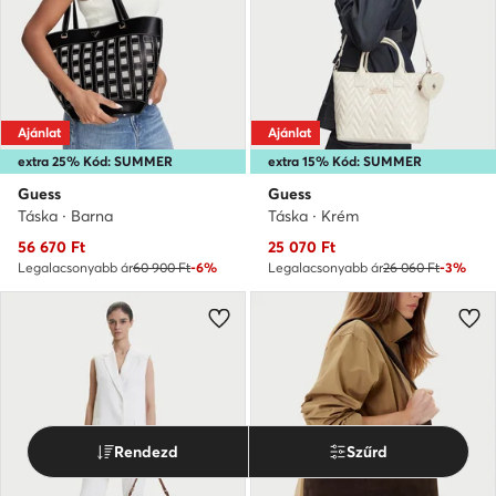
Ajánlat
Ajánlat
extra 25% Kód: SUMMER
extra 15% Kód: SUMMER
Guess
Guess
Táska · Barna
Táska · Krém
Aktuális ár
Aktuális ár
56 670
Ft
25 070
Ft
Legalacsonyabb ár
60 900 Ft
-6%
Legalacsonyabb ár
26 060 Ft
-3%
Rendezd
Szűrd