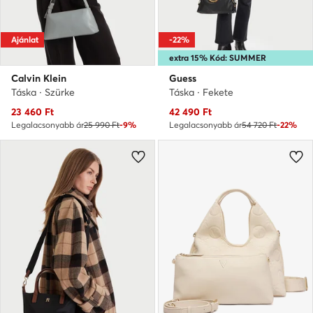
Ajánlat
-22%
extra 15% Kód: SUMMER
Calvin Klein
Guess
Táska · Szürke
Táska · Fekete
Aktuális ár
Aktuális ár
23 460
Ft
42 490
Ft
Legalacsonyabb ár
25 990 Ft
-9%
Legalacsonyabb ár
54 720 Ft
-22%