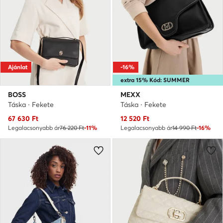
Ajánlat
-16%
extra 15% Kód: SUMMER
BOSS
MEXX
Táska · Fekete
Táska · Fekete
Aktuális ár
Aktuális ár
67 630
Ft
12 520
Ft
Legalacsonyabb ár
76 220 Ft
-11%
Legalacsonyabb ár
14 990 Ft
-16%