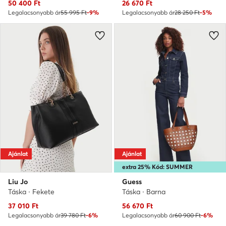
Aktuális ár
Aktuális ár
50 400
Ft
26 670
Ft
Legalacsonyabb ár
55 995 Ft
-9%
Legalacsonyabb ár
28 250 Ft
-5%
Ajánlat
Ajánlat
extra 25% Kód: SUMMER
Liu Jo
Guess
Táska · Fekete
Táska · Barna
Aktuális ár
Aktuális ár
37 010
Ft
56 670
Ft
Legalacsonyabb ár
39 780 Ft
-6%
Legalacsonyabb ár
60 900 Ft
-6%