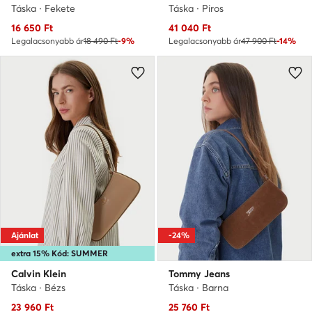
Táska · Fekete
Táska · Piros
Aktuális ár
Aktuális ár
16 650
Ft
41 040
Ft
Legalacsonyabb ár
18 490 Ft
-9%
Legalacsonyabb ár
47 900 Ft
-14%
Ajánlat
-24%
extra 15% Kód: SUMMER
Calvin Klein
Tommy Jeans
Táska · Bézs
Táska · Barna
Aktuális ár
Aktuális ár
23 960
Ft
25 760
Ft