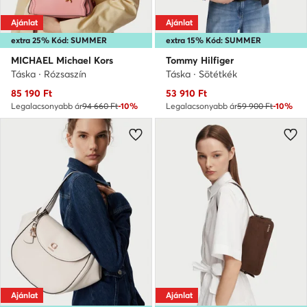
Ajánlat
Ajánlat
extra 25% Kód: SUMMER
extra 15% Kód: SUMMER
MICHAEL Michael Kors
Tommy Hilfiger
Táska · Rózsaszín
Táska · Sötétkék
Aktuális ár
Aktuális ár
85 190
Ft
53 910
Ft
Legalacsonyabb ár
94 660 Ft
-10%
Legalacsonyabb ár
59 900 Ft
-10%
Ajánlat
Ajánlat