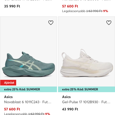
Aktuális ár
35 990
Ft
57 600
Ft
Legalacsonyabb ár
63 990 Ft
-9%
Ajánlat
extra 25% Kód: SUMMER
extra 25% Kód: SUMMER
Asics
Asics
Novablast 6 1011C243 · Futócipő
Gel-Pulse 17 1012B930 · Futócipő
Aktuális ár
57 600
Ft
43 990
Ft
Legalacsonyabb ár
63 990 Ft
-9%