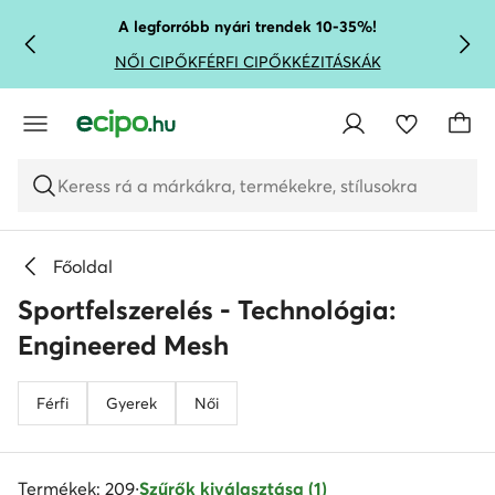
UGRÁS A FŐ TARTALOMRA
UGRÁS A KERESÉSHEZ
A legforróbb nyári trendek 10-35%!
NŐI CIPŐK
FÉRFI CIPŐK
KÉZITÁSKÁK
Keress rá a márkákra, termékekre, stílusokra
Főoldal
Sportfelszerelés - Technológia:
Engineered Mesh
Férfi
Gyerek
Női
Termékek: 209
·
Szűrők kiválasztása (1)