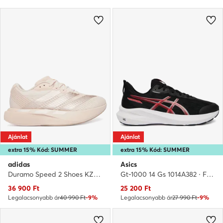
Ajánlat
Ajánlat
extra 15% Kód: SUMMER
extra 15% Kód: SUMMER
adidas
Asics
Duramo Speed 2 Shoes KZ8977 · Futócipő
Gt-1000 14 Gs 1014A382 · Futócipő
Aktuális ár
Aktuális ár
36 900
Ft
25 200
Ft
Legalacsonyabb ár
40 990 Ft
-9%
Legalacsonyabb ár
27 990 Ft
-9%