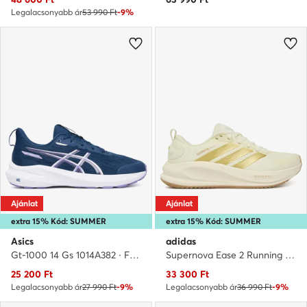
Legalacsonyabb ár
53 990 Ft
-9%
Ajánlat
Ajánlat
extra 15% Kód: SUMMER
extra 15% Kód: SUMMER
Asics
adidas
Gt-1000 14 Gs 1014A382 · Futócipő
Supernova Ease 2 Running Shoes JQ5858 · Futócipő
Aktuális ár
Aktuális ár
25 200
Ft
33 300
Ft
Legalacsonyabb ár
27 990 Ft
-9%
Legalacsonyabb ár
36 990 Ft
-9%