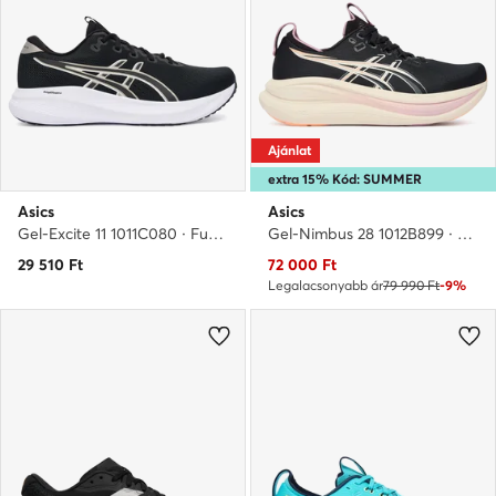
Ajánlat
extra 15% Kód: SUMMER
Asics
Asics
Gel-Excite 11 1011C080 · Futócipő
Gel-Nimbus 28 1012B899 · Futócipő
Aktuális ár
29 510
Ft
72 000
Ft
Legalacsonyabb ár
79 990 Ft
-9%