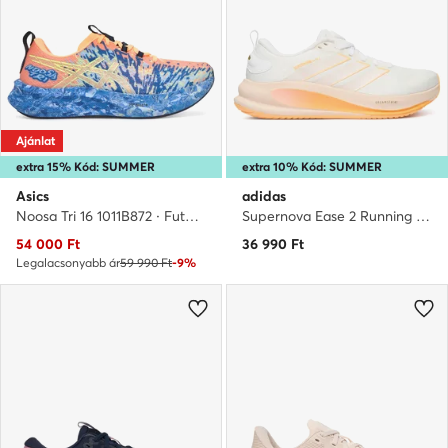
Ajánlat
extra 15% Kód: SUMMER
extra 10% Kód: SUMMER
Asics
adidas
Noosa Tri 16 1011B872 · Futócipő
Supernova Ease 2 Running Shoes KJ1841 · Futócipő
Aktuális ár
54 000
Ft
36 990
Ft
Legalacsonyabb ár
59 990 Ft
-9%