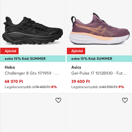
Ajánlat
Ajánlat
extra 15% Kód: SUMMER
extra 15% Kód: SUMMER
Hoka
Asics
Challenger 8 Gtx 1171959 · Futócipő
Gel-Pulse 17 1012B930 · Futócipő
Aktuális ár
Aktuális ár
68 070
Ft
39 600
Ft
Legalacsonyabb ár
74 420 Ft
-8%
Legalacsonyabb ár
43 990 Ft
-9%