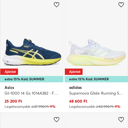
Ajánlat
Ajánlat
extra 15% Kód: SUMMER
extra 15% Kód: SUMMER
Asics
adidas
Gt-1000 14 Gs 1014A382 · Futócipő
Supernova Glide Running Shoes KJ1862 · Futócipő
Aktuális ár
Aktuális ár
25 200
Ft
48 600
Ft
Legalacsonyabb ár
27 990 Ft
-9%
Legalacsonyabb ár
53 990 Ft
-9%