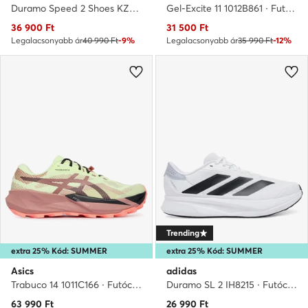
Duramo Speed 2 Shoes KZ8978 · Futócipő
Gel-Excite 11 1012B861 · Futócipő
Aktuális ár
Aktuális ár
36 900
Ft
31 500
Ft
Legalacsonyabb ár
40 990 Ft
-9%
Legalacsonyabb ár
35 990 Ft
-12%
Trending
extra 25% Kód: SUMMER
extra 25% Kód: SUMMER
Asics
adidas
Trabuco 14 1011C166 · Futócipő
Duramo SL 2 IH8215 · Futócipő
63 990
Ft
26 990
Ft