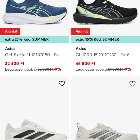
Ajánlat
Ajánlat
extra 25% Kód: SUMMER
extra 15% Kód: SUMMER
Asics
Asics
Gel-Excite 11 1011C080 · Futócipő
Gt-1000 15 1011C230 · Futócipő
Aktuális ár
Aktuális ár
32 400
Ft
46 800
Ft
Legalacsonyabb ár
35 990 Ft
-9%
Legalacsonyabb ár
51 990 Ft
-9%