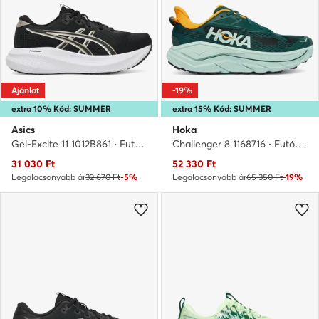
Ajánlat
-19%
extra 10% Kód: SUMMER
extra 15% Kód: SUMMER
Asics
Hoka
Gel-Excite 11 1012B861 · Futócipő
Challenger 8 1168716 · Futócipő
Aktuális ár
Aktuális ár
31 030
Ft
52 330
Ft
Legalacsonyabb ár
32 670 Ft
-5%
Legalacsonyabb ár
65 350 Ft
-19%