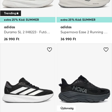
Trending
extra 25% Kód: SUMMER
extra 25% Kód: SUMMER
adidas
adidas
Duramo SL 2 IH8223 · Futócipő
Supernova Ease 2 Running Shoes KJ1829 · Futócipő
26 990
Ft
36 990
Ft
Újdonság