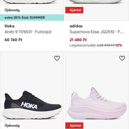
Újdonság
Ajánlat
extra 25% Kód: SUMMER
Hoka
adidas
Arahi 9 1176531 · Futócipő
Supernova Ease JQ2510 · Futócipő
Aktuális ár
60 740
Ft
21 480
Ft
Legalacsonyabb ár
24 490 Ft
-12%
Újdonság
Ajánlat