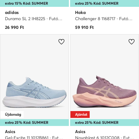
extra 15% Kód: SUMMER
extra 25% Kód: SUMMER
adidas
Hoka
Duramo SL 2 IH8225 · Futócipő
Challenger 8 1168717 · Futócipő
26 990
Ft
59 910
Ft
Újdonság
Ajánlat
extra 25% Kód: SUMMER
extra 25% Kód: SUMMER
Asics
Asics
Gel-Excite 11 1012B861 · Futócipő
Novablast 6 1012C008 · Futócipő