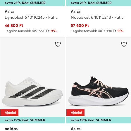
extra 25% Kód: SUMMER
extra 25% Kód: SUMMER
Asics
Asics
Dynablast 6 1011C245 · Futócipő
Novablast 6 1011C243 · Futócipő
Aktuális ár
Aktuális ár
46 800
Ft
57 600
Ft
Legalacsonyabb ár
51 990 Ft
-9%
Legalacsonyabb ár
63 990 Ft
-9%
Ajánlat
Ajánlat
extra 15% Kód: SUMMER
extra 15% Kód: SUMMER
adidas
Asics