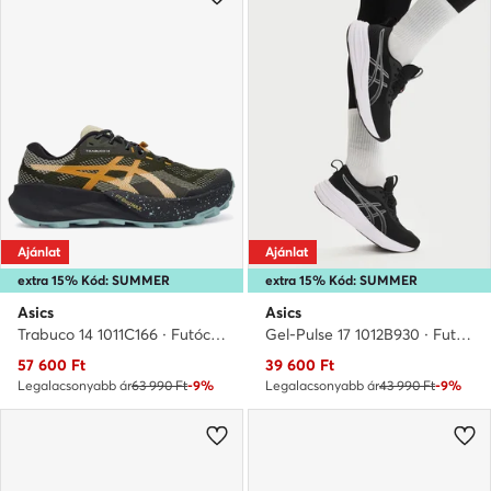
Ajánlat
Ajánlat
extra 15% Kód: SUMMER
extra 15% Kód: SUMMER
Asics
Asics
Trabuco 14 1011C166 · Futócipő
Gel-Pulse 17 1012B930 · Futócipő
Aktuális ár
Aktuális ár
57 600
Ft
39 600
Ft
Legalacsonyabb ár
63 990 Ft
-9%
Legalacsonyabb ár
43 990 Ft
-9%