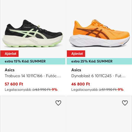
Ajánlat
Ajánlat
extra 15% Kód: SUMMER
extra 25% Kód: SUMMER
Asics
Asics
Trabuco 14 1011C166 · Futócipő
Dynablast 6 1011C245 · Futócipő
Aktuális ár
Aktuális ár
57 600
Ft
46 800
Ft
Legalacsonyabb ár
63 990 Ft
-9%
Legalacsonyabb ár
51 990 Ft
-9%