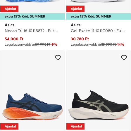
Ajánlat
Ajánlat
extra 15% Kód: SUMMER
extra 15% Kód: SUMMER
Asics
Asics
Noosa Tri 16 1011B872 · Futócipő
Gel-Excite 11 1011C080 · Futócipő
Aktuális ár
Aktuális ár
54 000
Ft
30 780
Ft
Legalacsonyabb ár
59 990 Ft
-9%
Legalacsonyabb ár
35 990 Ft
-14%
Ajánlat
Ajánlat