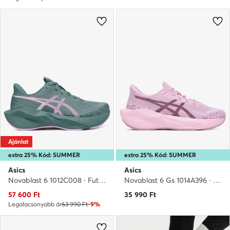
Ajánlat
extra 25% Kód: SUMMER
extra 25% Kód: SUMMER
Asics
Asics
Novablast 6 1012C008 · Futócipő
Novablast 6 Gs 1014A396 · Futócipő
Aktuális ár
57 600
Ft
35 990
Ft
Legalacsonyabb ár
63 990 Ft
-9%