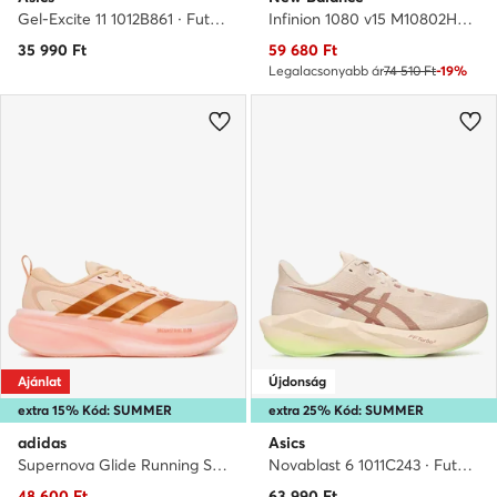
Gel-Excite 11 1012B861 · Futócipő
Infinion 1080 v15 M10802HR · Futócipő
Aktuális ár
35 990
Ft
59 680
Ft
Legalacsonyabb ár
74 510 Ft
-19%
Ajánlat
Újdonság
extra 15% Kód: SUMMER
extra 25% Kód: SUMMER
adidas
Asics
Supernova Glide Running Shoes KJ4422 · Futócipő
Novablast 6 1011C243 · Futócipő
Aktuális ár
48 600
Ft
63 990
Ft