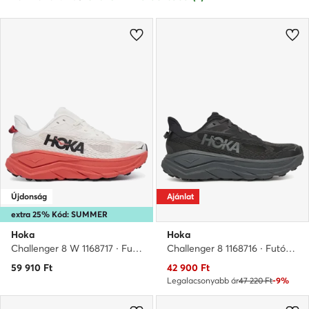
Újdonság
Ajánlat
extra 25% Kód: SUMMER
Hoka
Hoka
Challenger 8 W 1168717 · Futócipő
Challenger 8 1168716 · Futócipő
Aktuális ár
59 910
Ft
42 900
Ft
Legalacsonyabb ár
47 220 Ft
-9%