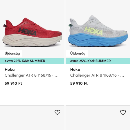
Újdonság
Újdonság
extra 25% Kód: SUMMER
extra 25% Kód: SUMMER
Hoka
Hoka
Challenger ATR 8 1168716 · Futócipő
Challenger ATR 8 1168716 · Futócipő
59 910
Ft
59 910
Ft