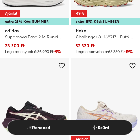
Ajánlat
-19%
extra 25% Kód: SUMMER
extra 15% Kód: SUMMER
adidas
Hoka
Supernova Ease 2 M Running Shoes JQ4253 · Futócipő
Challenger 8 1168717 · Futócipő
Aktuális ár
Aktuális ár
33 300
Ft
52 330
Ft
Legalacsonyabb ár
36 990 Ft
-9%
Legalacsonyabb ár
65 350 Ft
-19%
Rendezd
Szűrd
Ajánlat