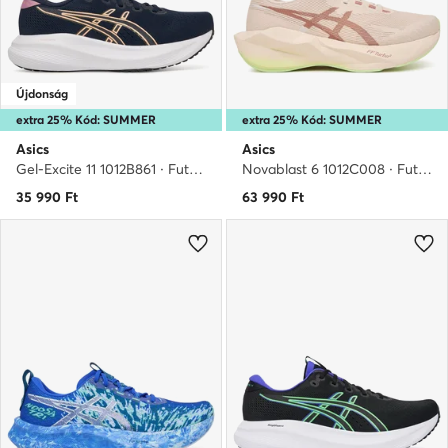
Újdonság
extra 25% Kód: SUMMER
extra 25% Kód: SUMMER
Asics
Asics
Gel-Excite 11 1012B861 · Futócipő
Novablast 6 1012C008 · Futócipő
35 990
Ft
63 990
Ft