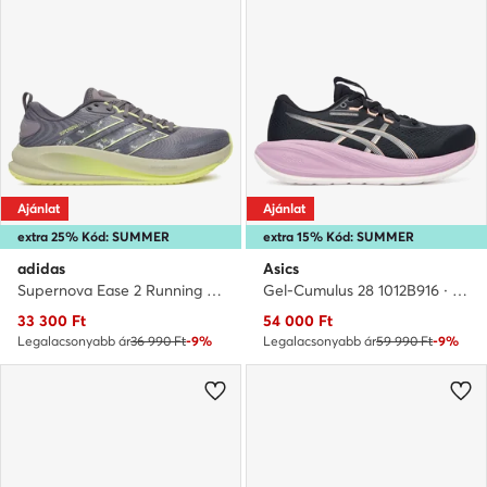
Ajánlat
Ajánlat
extra 25% Kód: SUMMER
extra 15% Kód: SUMMER
adidas
Asics
Supernova Ease 2 Running Shoes KJ1836 · Futócipő
Gel-Cumulus 28 1012B916 · Futócipő
Aktuális ár
Aktuális ár
33 300
Ft
54 000
Ft
Legalacsonyabb ár
36 990 Ft
-9%
Legalacsonyabb ár
59 990 Ft
-9%