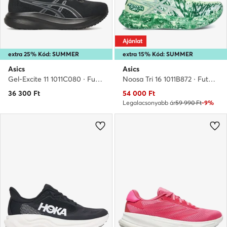
Ajánlat
extra 25% Kód: SUMMER
extra 15% Kód: SUMMER
Asics
Asics
Gel-Excite 11 1011C080 · Futócipő
Noosa Tri 16 1011B872 · Futócipő
Aktuális ár
36 300
Ft
54 000
Ft
Legalacsonyabb ár
59 990 Ft
-9%