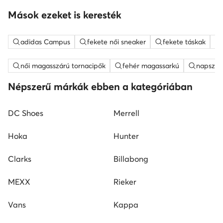
Mások ezeket is keresték
adidas Campus
fekete női sneaker
fekete táskak
női magasszárú tornacipők
fehér magassarkú
napszem
Népszerű márkák ebben a kategóriában
DC Shoes
Merrell
Hoka
Hunter
Clarks
Billabong
MEXX
Rieker
Vans
Kappa