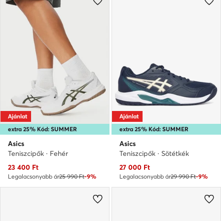
Ajánlat
Ajánlat
extra 25% Kód: SUMMER
extra 25% Kód: SUMMER
Asics
Asics
Teniszcipők · Fehér
Teniszcipők · Sötétkék
Aktuális ár
Aktuális ár
23 400
Ft
27 000
Ft
Legalacsonyabb ár
25 990 Ft
-9%
Legalacsonyabb ár
29 990 Ft
-9%