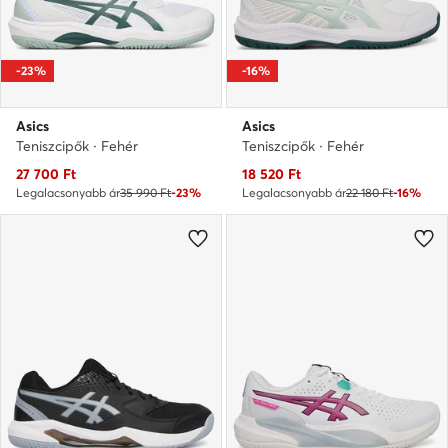
-23%
-16%
Asics
Asics
Teniszcipők · Fehér
Teniszcipők · Fehér
Aktuális ár
Aktuális ár
27 700
Ft
18 520
Ft
Legalacsonyabb ár
35 990 Ft
-23%
Legalacsonyabb ár
22 180 Ft
-16%