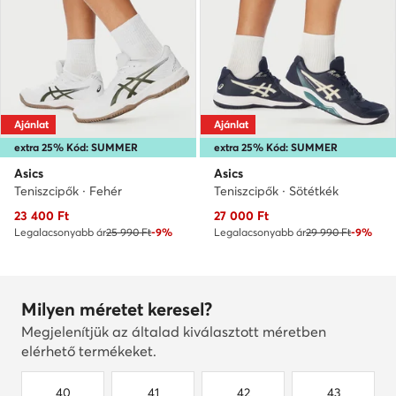
Ajánlat
Ajánlat
extra 25% Kód: SUMMER
extra 25% Kód: SUMMER
Asics
Asics
Teniszcipők · Fehér
Teniszcipők · Sötétkék
Aktuális ár
Aktuális ár
23 400
Ft
27 000
Ft
Legalacsonyabb ár
25 990 Ft
-9%
Legalacsonyabb ár
29 990 Ft
-9%
Milyen méretet keresel?
Megjelenítjük az általad kiválasztott méretben
elérhető termékeket.
40
41
42
43