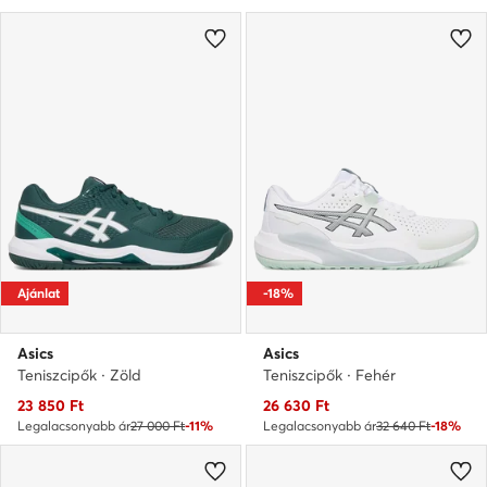
Ajánlat
-18%
Asics
Asics
Teniszcipők · Zöld
Teniszcipők · Fehér
Aktuális ár
Aktuális ár
23 850
Ft
26 630
Ft
Legalacsonyabb ár
27 000 Ft
-11%
Legalacsonyabb ár
32 640 Ft
-18%