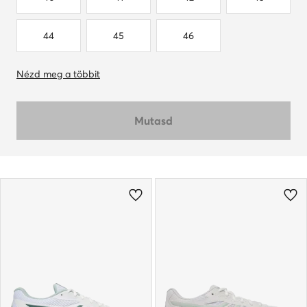
44
45
46
Nézd meg a többit
Mutasd