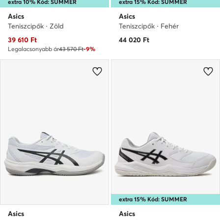
extra 10% Kód: SUMMER
extra 15% Kód: SUMMER
Asics
Asics
Teniszcipők · Zöld
Teniszcipők · Fehér
Aktuális ár
39 610
Ft
44 020
Ft
Legalacsonyabb ár
43 570 Ft
-9%
extra 15% Kód: SUMMER
Asics
Asics