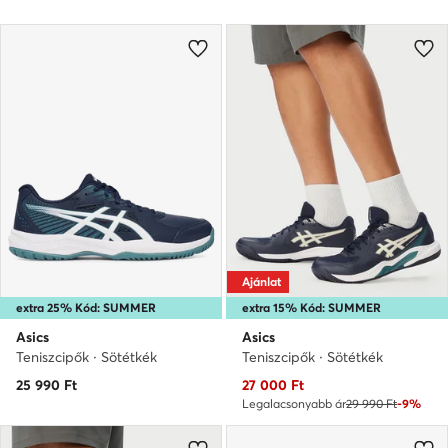
Ajánlat
extra 25% Kód: SUMMER
extra 15% Kód: SUMMER
Asics
Asics
Teniszcipők · Sötétkék
Teniszcipők · Sötétkék
Aktuális ár
25 990
Ft
27 000
Ft
Legalacsonyabb ár
29 990 Ft
-9%