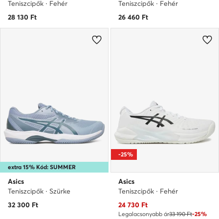
Teniszcipők · Fehér
Teniszcipők · Fehér
28 130
Ft
26 460
Ft
-25%
extra 15% Kód: SUMMER
Asics
Asics
Teniszcipők · Szürke
Teniszcipők · Fehér
Aktuális ár
32 300
Ft
24 730
Ft
Legalacsonyabb ár
33 190 Ft
-25%