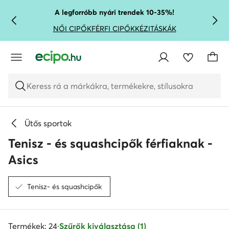
UGRÁS A FŐ TARTALOMRA
UGRÁS A KERESÉSHEZ
A legforróbb nyári trendek 10-35%!
NŐI CIPŐK
FÉRFI CIPŐK
KÉZITÁSKÁK
Keress rá a márkákra, termékekre, stílusokra
Ütős sportok
Tenisz - és squashcipők férfiaknak -
Asics
Tenisz- és squashcipők
Termékek: 24
·
Szűrők kiválasztása (1)