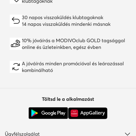
klubtagoknak
30 napos visszaküldés klubtagoknak
14 napos visszaküldés mindenki másnak
10% jóváírás a MODIVOclub GOLD tagsággal
online és üzleteinkben, egész évben
A jóváírás minden promócióval és leárazással
kombinálható
Töltsd le a alkalmazást
Ügyfélszolgálat