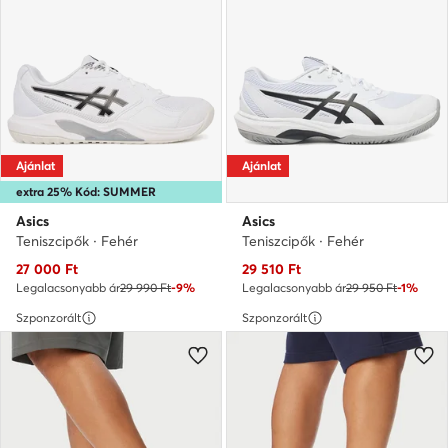
Ajánlat
Ajánlat
extra 25% Kód: SUMMER
Asics
Asics
Teniszcipők · Fehér
Teniszcipők · Fehér
Aktuális ár
Aktuális ár
27 000
Ft
29 510
Ft
Legalacsonyabb ár
29 990 Ft
-9%
Legalacsonyabb ár
29 950 Ft
-1%
Szponzorált
Szponzorált