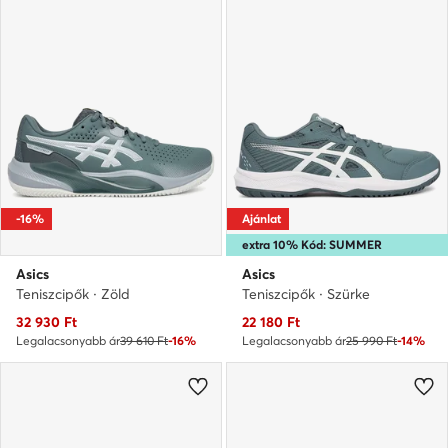
-16%
Ajánlat
extra 10% Kód: SUMMER
Asics
Asics
Teniszcipők · Zöld
Teniszcipők · Szürke
Aktuális ár
Aktuális ár
32 930
Ft
22 180
Ft
Legalacsonyabb ár
39 610 Ft
-16%
Legalacsonyabb ár
25 990 Ft
-14%