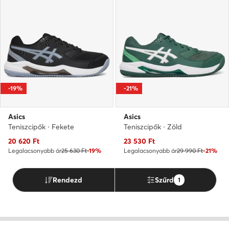
-19%
-21%
Asics
Asics
Teniszcipők · Fekete
Teniszcipők · Zöld
Aktuális ár
Aktuális ár
20 620
Ft
23 530
Ft
Legalacsonyabb ár
25 630 Ft
-19%
Legalacsonyabb ár
29 990 Ft
-21%
Rendezd
Szűrd
1