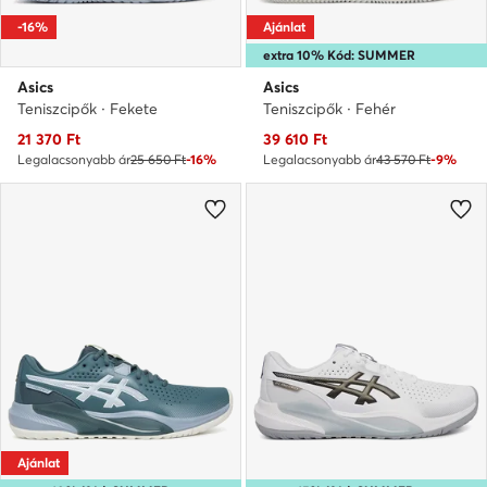
-16%
Ajánlat
extra 10% Kód: SUMMER
Asics
Asics
Teniszcipők · Fekete
Teniszcipők · Fehér
Aktuális ár
Aktuális ár
21 370
Ft
39 610
Ft
Legalacsonyabb ár
25 650 Ft
-16%
Legalacsonyabb ár
43 570 Ft
-9%
Ajánlat