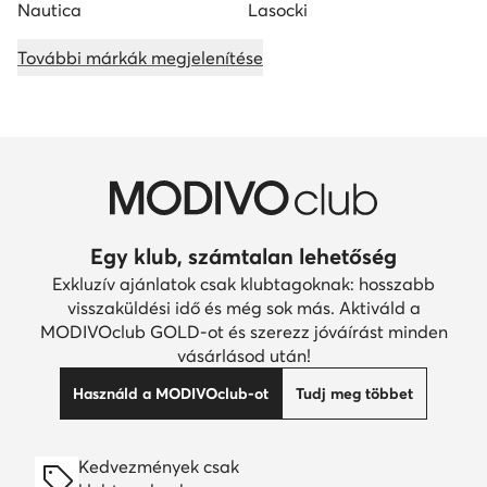
Nautica
Lasocki
További márkák megjelenítése
Egy klub, számtalan lehetőség
Exkluzív ajánlatok csak klubtagoknak: hosszabb
visszaküldési idő és még sok más. Aktiváld a
MODIVOclub GOLD-ot és szerezz jóváírást minden
vásárlásod után!
Használd a MODIVOclub-ot
Tudj meg többet
Kedvezmények csak