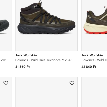
Jack Wolfskin
Jack Wolfskin
Bakancs · Woodland 2 Texapore Low 4051271 · Fekete
Bakancs · Wild Hike Texapore Mid A65576 · Khaki
41 560
Ft
42 840
Ft