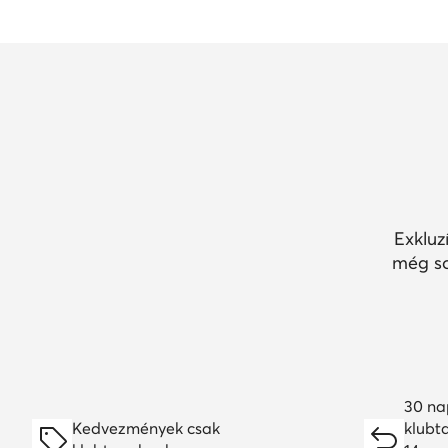
Exkluz
még so
30 na
Kedvezmények csak
klubt