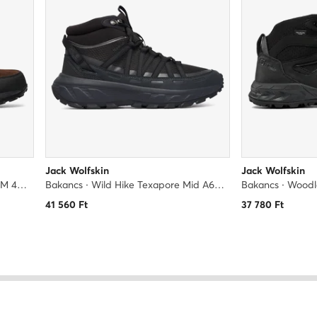
Jack Wolfskin
Jack Wolfskin
Bakancs · Refugio Texapore Low M 4049851 · Barna
Bakancs · Wild Hike Texapore Mid A65576 · Fekete
41 560
Ft
37 780
Ft