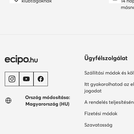
klubtagoknak
14 na
másn
Ügyfélszolgálat
Szállítási módok és kö
Itt gyakorolhatod az el
jogodat
Ország módosítása:
A rendelés teljesítésén
Magyarország (HU)
Fizetési módok
Szavatosság