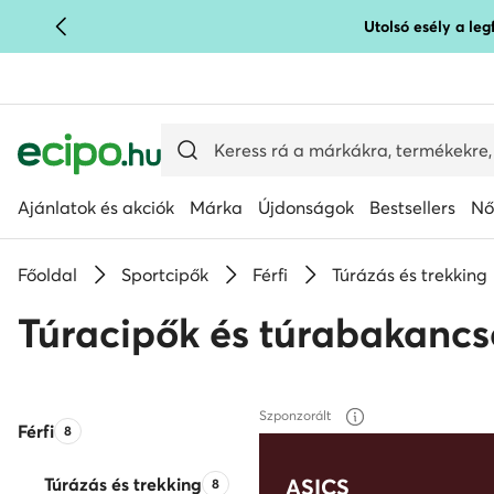
Utolsó esély a le
UGRÁS A FŐ TARTALOMRA
UGRÁS A KERESÉSHEZ
Ajánlatok és akciók
Márka
Újdonságok
Bestsellers
Nő
Főoldal
Sportcipők
Férfi
Túrázás és trekking
Túracipők és túrabakancs
Szponzorált
Férfi
Termékek száma:
8
Túrázás és trekking
Termékek száma:
ASICS
8