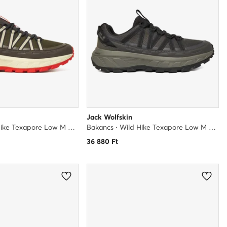
Jack Wolfskin
Bakancs · Wild Hike Texapore Low M A65577 · Khaki
Bakancs · Wild Hike Texapore Low M A65577 6156 · Fekete
36 880
Ft