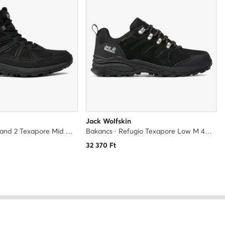
Jack Wolfskin
Bakancs · Woodland 2 Texapore Mid M 4051261 · Fekete
Bakancs · Refugio Texapore Low M 4049851 · Fekete
32 370
Ft