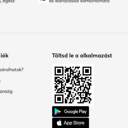
n, egész
és leárazással kombinálható
iók
Töltsd le a alkalmazást
árolhatok?
s
tonság