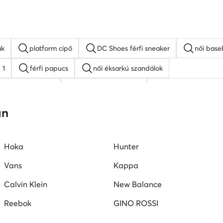
ak
platform cipő
DC Shoes férfi sneaker
női base
 1
férfi papucs
női éksarkú szandálok
apszemüveg férfi
platform szandálok
Reebok férfi cipő
Reebok női cipő
an
Hoka
Hunter
Vans
Kappa
Calvin Klein
New Balance
Reebok
GINO ROSSI