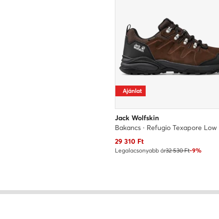
Ajánlat
Jack Wolfskin
Aktuális ár
29 310
Ft
Legalacsonyabb ár
32 530 Ft
-9%