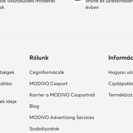
pos visszaküldés mindenki
online és üzleteinkbe
ak
évben
Rólunk
Informác
ltségek
Céginformációk
Hogyan vás
állási
MODIVO Csoport
Cipőápolá
Karrier a MODIVO Csoportnál
Termékbiz
ek ideje
Blog
MODIVO Advertising Services
Szabályzatok