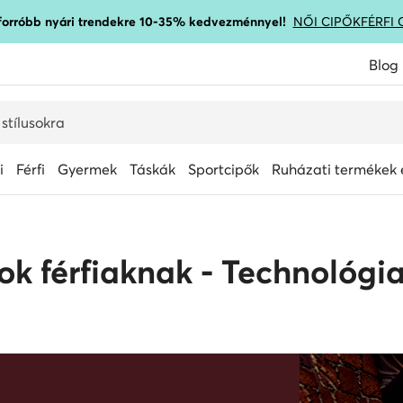
gforróbb nyári trendekre 10-35% kedvezménnyel!
NŐI CIPŐK
FÉRFI 
Blog
i
Férfi
Gyermek
Táskák
Sportcipők
Ruházati termékek é
ok férfiaknak - Technológi