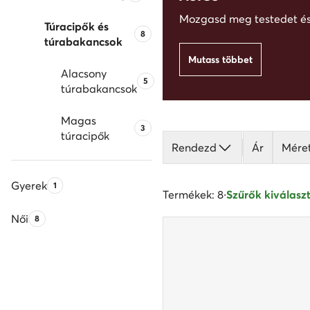
Mozgasd meg testedet és 
Túracipők és
Termékek száma:
8
túrabakancsok
Mutass többet
Alacsony
Termékek száma:
5
túrabakancsok
Magas
Termékek száma:
3
túracipők
Rendezd
Ár
Mére
Gyerek
Termékek száma:
1
Termékek: 8
·
Szűrők kiválaszt
Női
Termékek száma:
8