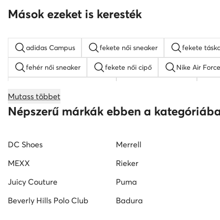
Mások ezeket is keresték
adidas Campus
fekete női sneaker
fekete tásk
fehér női sneaker
fekete női cipő
Nike Air Force
női magasszárú tornacipők
fehér magassarkú
n
Mutass többet
Guess női cipő
fekete férfi cipő
fehér férfi cipő
Népszerű márkák ebben a kategóriáb
DC Shoes
Merrell
MEXX
Rieker
Juicy Couture
Puma
Beverly Hills Polo Club
Badura