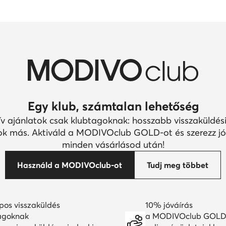
Egy klub, számtalan lehetőség
ív ajánlatok csak klubtagoknak: hosszabb visszaküldési
k más. Aktiváld a MODIVOclub GOLD-ot és szerezz jó
minden vásárlásod után!
Használd a MODIVOclub-ot
Tudj meg többet
pos visszaküldés
10% jóváírás
agoknak
a MODIVOclub GOLD