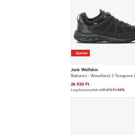
Ajánlat
Jack Wolfskin
Aktuális ár
26 930
Ft
Legalacsonyabb ár
31 470 Ft
-14%