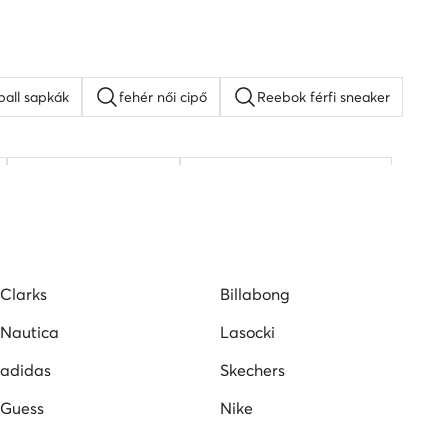
ball sapkák
fehér női cipő
Reebok férfi sneaker
DC Shoes férfi cipő
női lapos talpú szandálok
Clarks
Billabong
Nautica
Lasocki
adidas
Skechers
Guess
Nike