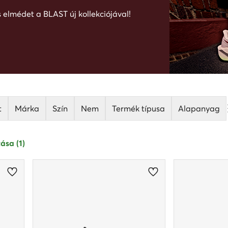
elmédet a BLAST új kollekciójával!
t
Márka
Szín
Nem
Termék típusa
Alapanyag
ása (1)