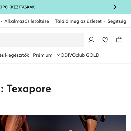
CIPŐK
KÉZITÁSKÁK
Alkalmazás letöltése
Találd meg az üzletet
Segítség
s kiegészítők
Prémium
MODIVOclub GOLD
a: Texapore