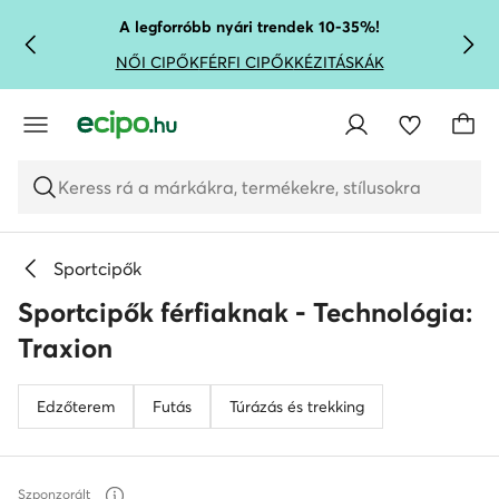
UGRÁS A FŐ TARTALOMRA
UGRÁS A KERESÉSHEZ
A legforróbb nyári trendek 10-35%!
NŐI CIPŐK
FÉRFI CIPŐK
KÉZITÁSKÁK
Keress rá a márkákra, termékekre, stílusokra
Sportcipők
Sportcipők férfiaknak - Technológia:
Traxion
Edzőterem
Futás
Túrázás és trekking
Szponzorált