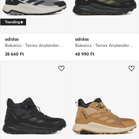
Trending
adidas
adidas
Bakancs · Terrex Anylander JR9088 · Szürke
Bakancs · Terrex Anylander CLIMAWARM+ JQ9952 · Khaki
28 640
Ft
48 990
Ft