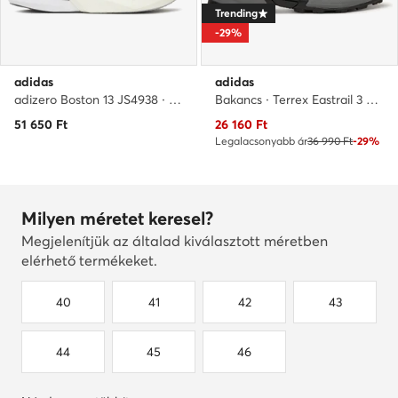
Trending
-29%
adidas
adidas
adizero Boston 13 JS4938 · Futócipő
Bakancs · Terrex Eastrail 3 Climaproof JR4009 · Szürke
Aktuális ár
51 650
Ft
26 160
Ft
Legalacsonyabb ár
36 990 Ft
-29%
Milyen méretet keresel?
Megjelenítjük az általad kiválasztott méretben
elérhető termékeket.
40
41
42
43
44
45
46