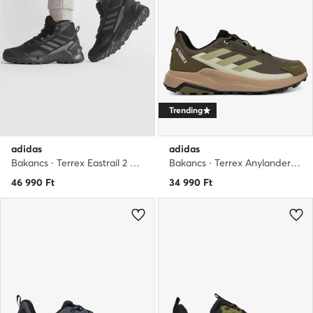
Trending
adidas
adidas
Bakancs · Terrex Eastrail 2 Mid R.Rd HP8600 · Fekete
Bakancs · Terrex Anylander Rain.Rdy JR9087 · Khaki
46 990
Ft
34 990
Ft