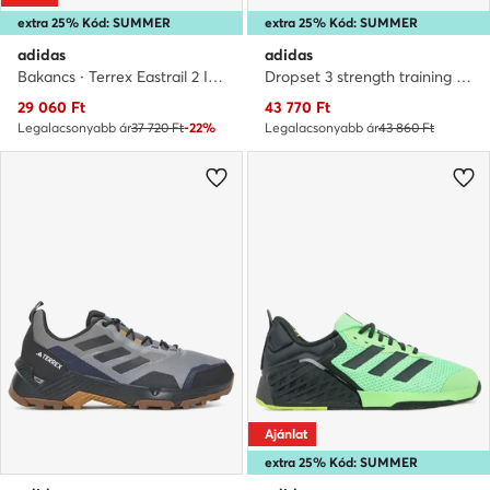
extra 25% Kód: SUMMER
extra 25% Kód: SUMMER
adidas
adidas
Bakancs · Terrex Eastrail 2 IH1165 · Sötétkék
Dropset 3 strength training JR1666 · Edzőtermi cipők
Aktuális ár
Aktuális ár
29 060
Ft
43 770
Ft
Legalacsonyabb ár
37 720 Ft
-22%
Legalacsonyabb ár
43 860 Ft
Ajánlat
extra 25% Kód: SUMMER