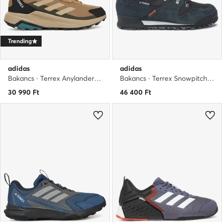
Trending
adidas
adidas
Bakancs · Terrex Anylander JQ9953 · Barna
Bakancs · Terrex Snowpitch Cold.Rdy IH3663 · Fekete
30 990
Ft
46 400
Ft