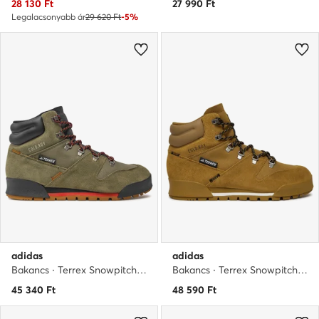
Aktuális ár
28 130
Ft
27 990
Ft
Legalacsonyabb ár
29 620 Ft
-5%
adidas
adidas
Bakancs · Terrex Snowpitch Cold.Rdy IH3665 · Zöld
Bakancs · Terrex Snowpitch Cold.Rdy IH3664 · Barna
45 340
Ft
48 590
Ft