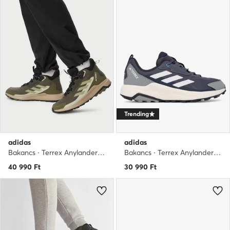
Trending
adidas
adidas
Bakancs · Terrex Anylander Mid Rain.Rdy Hiking Shoes JR6594 · Barna
Bakancs · Terrex Anylander JR6598 · Szürke
40 990
Ft
30 990
Ft