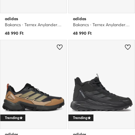
adidas
adidas
Bakancs · Terrex Anylander CLIMAWARM+ JH6234 · Fekete
Bakancs · Terrex Anylander CLIMAWARM+ Hiking JS1431 · Barna
48 990
Ft
48 990
Ft
Trending
Trending
adidas
adidas