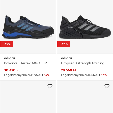
-15%
-17%
adidas
adidas
Bakancs · Terrex AX4 GORE-TEX JP7380 · Sötétkék
Dropset 3 strength training IG3861 · Edzőtermi cipők
Aktuális ár
Aktuális ár
30 420
Ft
28 560
Ft
Legalacsonyabb ár
35 950 Ft
-15%
Legalacsonyabb ár
34 660 Ft
-17%