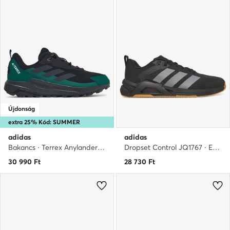
Újdonság
extra 25% Kód: SUMMER
adidas
adidas
Bakancs · Terrex Anylander Hiking Shoes KJ0865 · Fekete
Dropset Control JQ1767 · Edzőtermi cipők
30 990
Ft
28 730
Ft