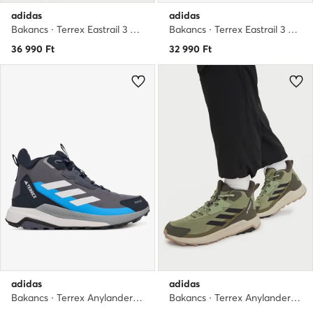
adidas
adidas
Bakancs · Terrex Eastrail 3 Climaproof Hiking Shoes KJ8956 · Szürke
Bakancs · Terrex Eastrail 3 Shoes KJ8953 · Barna
36 990
Ft
32 990
Ft
adidas
adidas
Bakancs · Terrex Anylander Mid Rain.Rdy Hiking Shoes JR6593 · Szürke
Bakancs · Terrex Anylander Mid Hiking Shoes JR6596 · Zöld