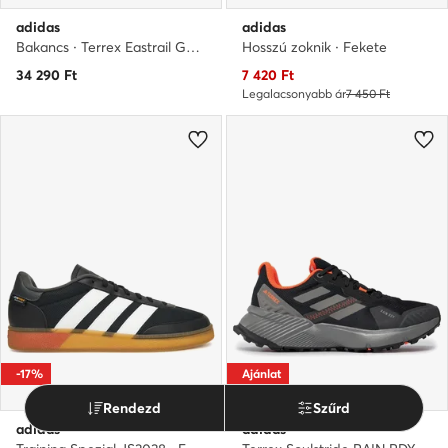
adidas
adidas
Bakancs · Terrex Eastrail GORE-TEX IH1162 · Fekete
Hosszú zoknik · Fekete
Aktuális ár
34 290
Ft
7 420
Ft
Legalacsonyabb ár
7 450 Ft
-17%
Ajánlat
Rendezd
Szűrd
adidas
adidas