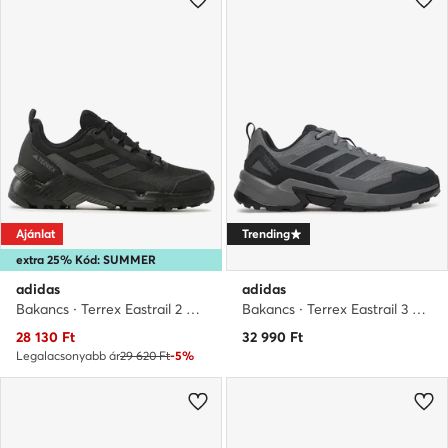
Ajánlat
Trending
extra 25% Kód: SUMMER
adidas
adidas
Bakancs · Terrex Eastrail 2 HP8606 · Fekete
Bakancs · Terrex Eastrail 3 JR4003 · Szürke
Aktuális ár
28 130
Ft
32 990
Ft
Legalacsonyabb ár
29 620 Ft
-5%