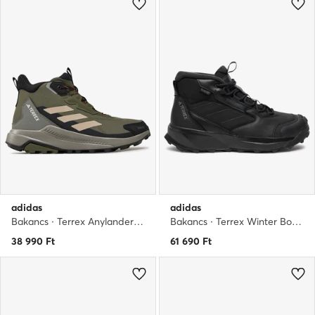
adidas
adidas
Bakancs · Terrex Anylander Mid Rain.Rdy ID0897 · Zöld
Bakancs · Terrex Winter Boot Mid Leather ID2859 · Fekete
38 990
Ft
61 690
Ft