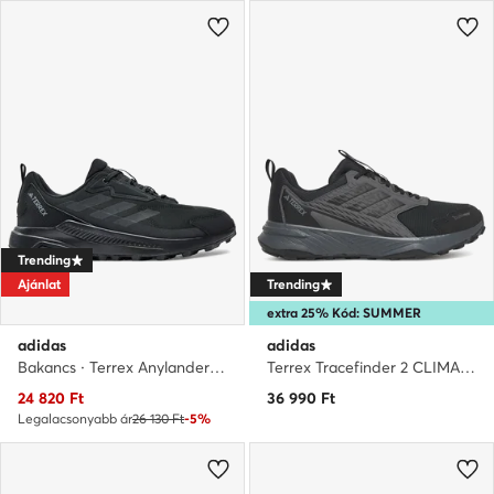
Trending
Ajánlat
Trending
extra 25% Kód: SUMMER
adidas
adidas
Bakancs · Terrex Anylander ID0895 · Fekete
Terrex Tracefinder 2 CLIMAPROOF Trail Running Shoes JI0274 · Futócipő
Aktuális ár
24 820
Ft
36 990
Ft
Legalacsonyabb ár
26 130 Ft
-5%