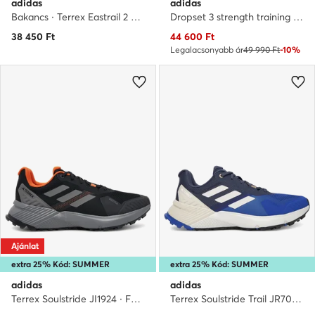
adidas
adidas
Bakancs · Terrex Eastrail 2 JP8243 · Szürke
Dropset 3 strength training JR1668 · Edzőtermi cipők
Aktuális ár
38 450
Ft
44 600
Ft
Legalacsonyabb ár
49 990 Ft
-10%
Ajánlat
extra 25% Kód: SUMMER
extra 25% Kód: SUMMER
adidas
adidas
Terrex Soulstride JI1924 · Futócipő
Terrex Soulstride Trail JR7073 · Futócipő