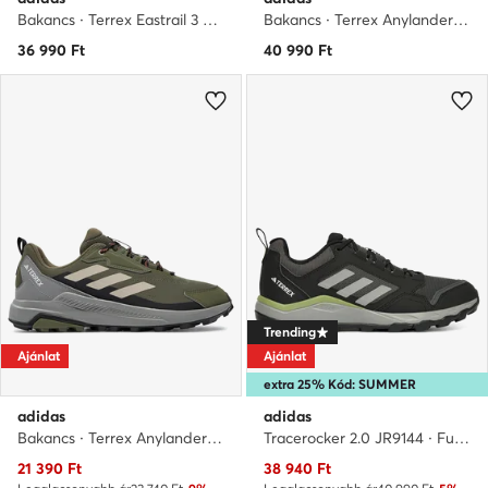
Bakancs · Terrex Eastrail 3 Climaproof JR4010 · Barna
Bakancs · Terrex Anylander Mid Rain.Rdy ID0898 · Fekete
36 990
Ft
40 990
Ft
Trending
Ajánlat
Ajánlat
extra 25% Kód: SUMMER
adidas
adidas
Bakancs · Terrex Anylander ID0894 · Zöld
Tracerocker 2.0 JR9144 · Futócipő
Aktuális ár
Aktuális ár
21 390
Ft
38 940
Ft