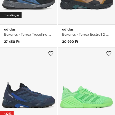
Trending
adidas
adidas
Bakancs · Terrex Tracefinder 2 CLIMAPROOF Trail JR7769 · Kék
Bakancs · Terrex Eastrail 2 JR2710 · Barna
27 450
Ft
30 990
Ft
-22%