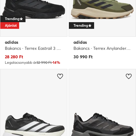
Trending
Ajánlat
Trending
adidas
adidas
Bakancs · Terrex Eastrail 3 JR4001 · Fekete
Bakancs · Terrex Anylander JR6599 · Khaki
Aktuális ár
28 280
Ft
30 990
Ft
Legalacsonyabb ár
32 990 Ft
-14%