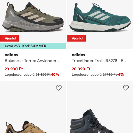
Ajánlat
Ajánlat
extra 25% Kód: SUMMER
adidas
adidas
Bakancs · Terrex Anylander Rain.Rdy ID0900 · Zöld
Tracefinder Trail JR5278 · Bakancs
Aktuális ár
Aktuális ár
23 930
Ft
20 390
Ft
Legalacsonyabb ár
26 620 Ft
-10%
Legalacsonyabb ár
21 760 Ft
-6%