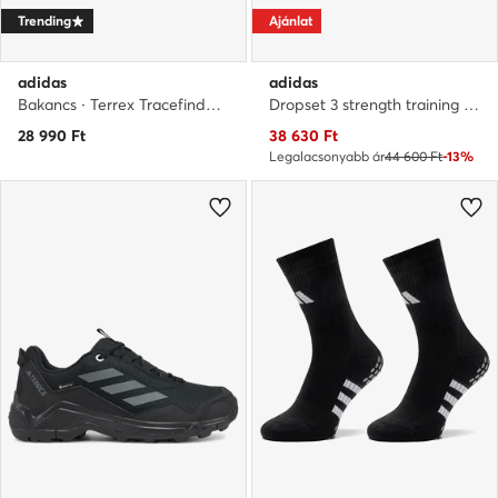
Trending
Ajánlat
adidas
adidas
Bakancs · Terrex Tracefinder 2 JI0958 · Sötétkék
Dropset 3 strength training JR1670 · Edzőtermi cipők
Aktuális ár
28 990
Ft
38 630
Ft
Legalacsonyabb ár
44 600 Ft
-13%