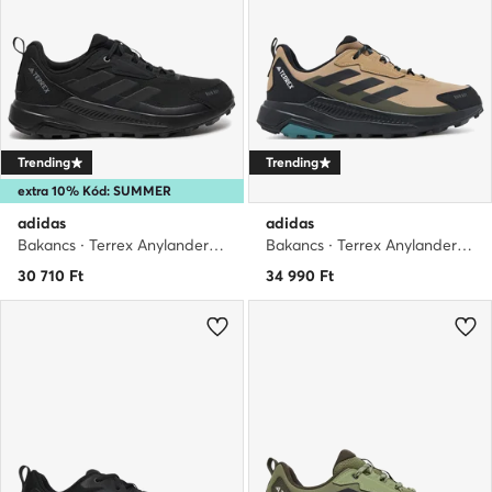
Trending
Trending
extra 10% Kód: SUMMER
adidas
adidas
Bakancs · Terrex Anylander Rain.Rdy ID0901 · Fekete
Bakancs · Terrex Anylander Rain.Rdy JQ9961 · Barna
30 710
Ft
34 990
Ft