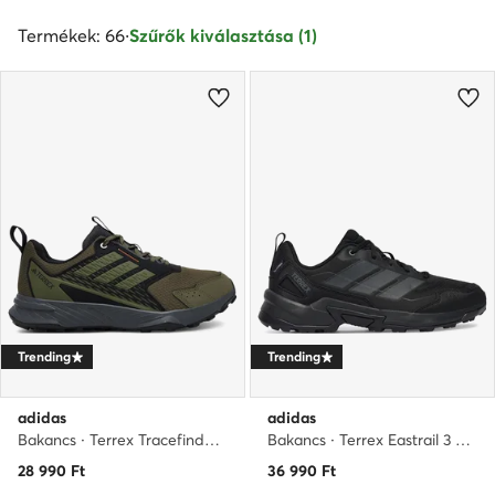
Termékek: 66
·
Szűrők kiválasztása (1)
Trending
Trending
adidas
adidas
Bakancs · Terrex Tracefinder 2 JI4285 · Khaki
Bakancs · Terrex Eastrail 3 Climaproof JR4008 · Fekete
28 990
Ft
36 990
Ft