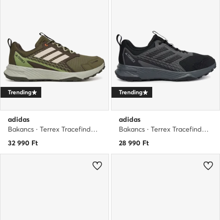
Trending
Trending
adidas
adidas
Bakancs · Terrex Tracefinder 2 Climaproof JR9135 · Khaki
Bakancs · Terrex Tracefinder 2 IH2930 · Fekete
32 990
Ft
28 990
Ft