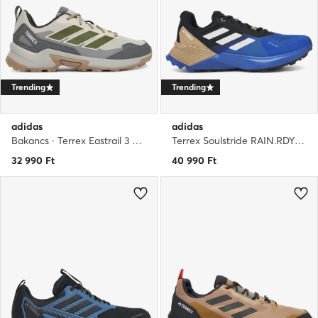
Trending
Trending
adidas
adidas
Bakancs · Terrex Eastrail 3 JR4007 · Szürke
Terrex Soulstride RAIN.RDY Trail JR7068 · Bakancs
32 990
Ft
40 990
Ft