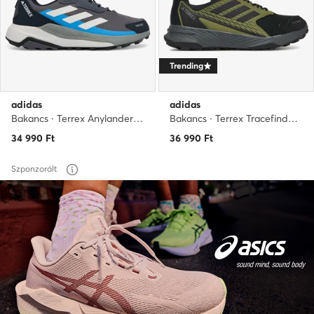
Trending
adidas
adidas
Bakancs · Terrex Anylander Rain.Rdy JR6597 · Szürke
Bakancs · Terrex Tracefinder 2 CLIMAPROOF Trail JR7768 · Khaki
34 990
Ft
36 990
Ft
Szponzorált