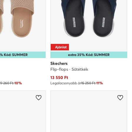
Ajánlat
35% Kód: SUMMER
extra 35% Kód: SUMMER
Skechers
Flip-flops · Sötétkék
Aktuális ár
13 550
Ft
19 260 Ft
-10%
Legalacsonyabb ár
15 250 Ft
-11%