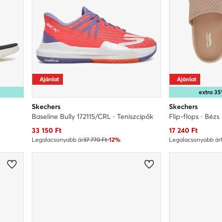
Ajánlat
Ajánlat
extra 
Skechers
Skechers
Baseline Bully 172115/CRL · Teniszcipők
Flip-flops · Bézs
Aktuális ár
Aktuális ár
33 150
Ft
17 240
Ft
Legalacsonyabb ár
37 770 Ft
-12%
Legalacsonyabb ár