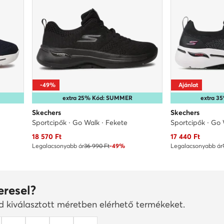
-49%
Ajánlat
extra 25% Kód: SUMMER
extra 
Skechers
Skechers
Sportcipők · Go Walk · Fekete
Sportcipők · Go 
Aktuális ár
Aktuális ár
18 570
Ft
17 440
Ft
Legalacsonyabb ár
36 990 Ft
-49%
Legalacsonyabb ár
eresel?
ad kiválasztott méretben elérhető termékeket.