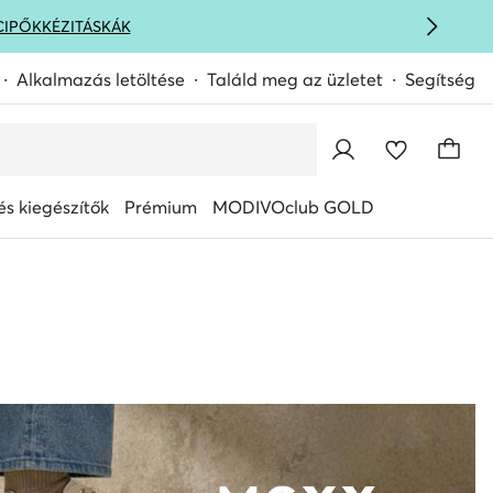
CIPŐK
KÉZITÁSKÁK
Alkalmazás letöltése
Találd meg az üzletet
Segítség
s kiegészítők
Prémium
MODIVOclub GOLD