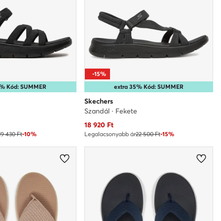
-15%
35% Kód: SUMMER
extra 35% Kód: SUMMER
Skechers
e
Szandál · Fekete
Aktuális ár
18 920
Ft
19 430 Ft
-10%
Legalacsonyabb ár
22 500 Ft
-15%