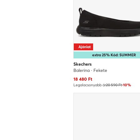
Ajánlat
extra 25% Kód: SUMMER
Skechers
Balerina · Fekete
Aktuális ár
18 480
Ft
Legalacsonyabb ár
20 590 Ft
-10%