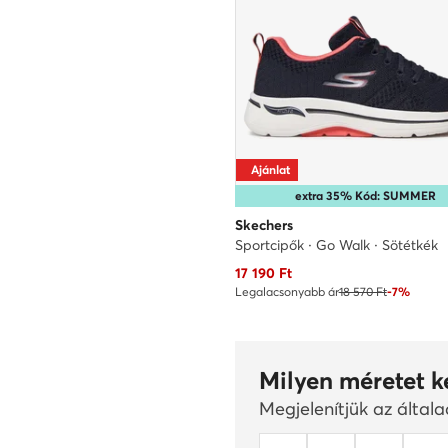
Ajánlat
extra 35% Kód: SUMMER
Skechers
Sportcipők · Go Walk · Sötétkék
Aktuális ár
17 190
Ft
Legalacsonyabb ár
18 570 Ft
-7%
Milyen méretet k
Megjelenítjük az által