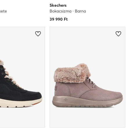
Skechers
kete
Bokacsizma · Barna
39 990
Ft