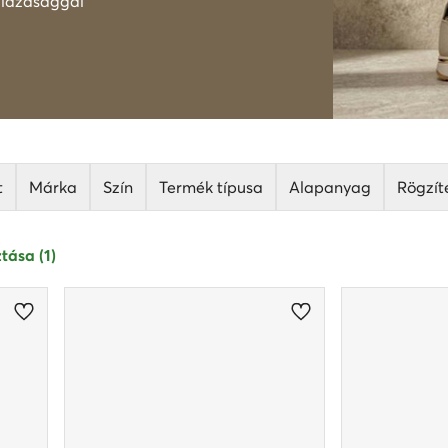
i lazasággal
t
Márka
Szín
Termék típusa
Alapanyag
Rögzít
tása (1)