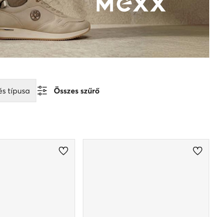
és típusa
Összes szűrő