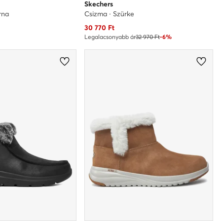
Skechers
rna
Csizma · Szürke
Aktuális ár
30 770
Ft
Legalacsonyabb ár
32 970 Ft
-6%