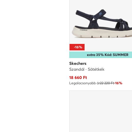
-16%
extra 35% Kód: SUMMER
Skechers
Szandál · Sötétkék
Aktuális ár
18 660
Ft
Legalacsonyabb ár
22 220 Ft
-16%