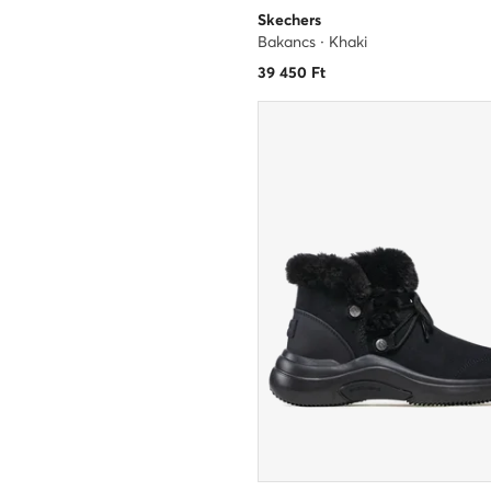
Skechers
Bakancs · Khaki
39 450
Ft