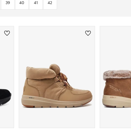
39
40
41
42