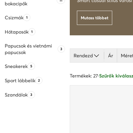
Termékek száma:
Smart casual stílus város
11
bokacipők
Csizmák
Termékek száma:
1
Mutass többet
Hótaposók
Termékek száma:
1
Papucsok és vietnámi
Termékek száma:
3
papucsok
Rendezd
Ár
Mére
Sneakerek
Termékek száma:
5
Termékek: 27
·
Szűrők kiválasz
Sport lábbelik
Termékek száma:
2
Szandálok
Termékek száma:
3