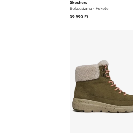
Skechers
Bokacsizma · Fekete
39 990
Ft