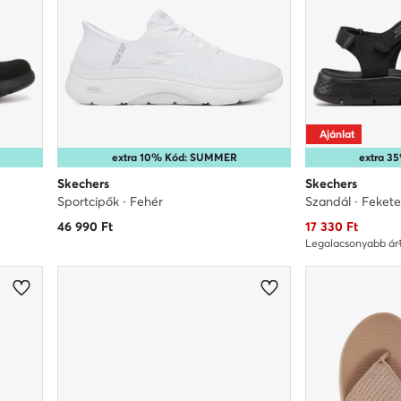
Ajánlat
extra 10% Kód: SUMMER
extra 
Skechers
Skechers
Sportcipők · Fehér
Szandál · Feket
Aktuális ár
46 990
Ft
17 330
Ft
Legalacsonyabb ár