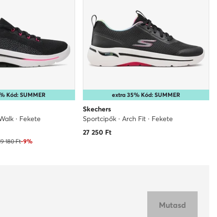
35% Kód: SUMMER
extra 35% Kód: SUMMER
Skechers
Walk · Fekete
Sportcipők · Arch Fit · Fekete
27 250
Ft
19 180 Ft
-9%
Mutasd