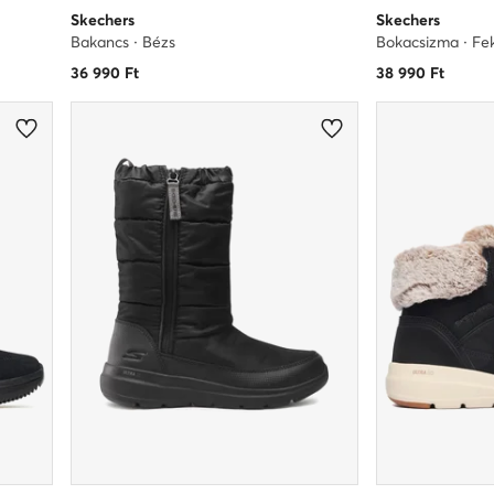
Skechers
Skechers
Bakancs · Bézs
Bokacsizma · Fe
36 990
Ft
38 990
Ft