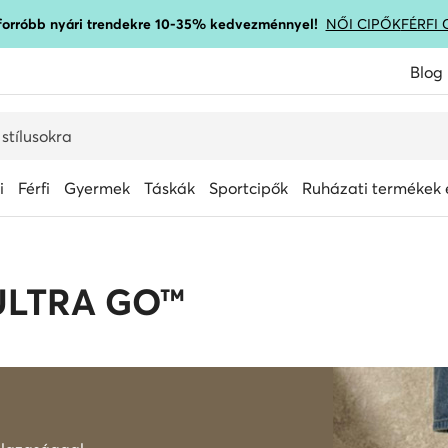
gforróbb nyári trendekre 10-35% kedvezménnyel!
NŐI CIPŐK
FÉRFI 
Blog
i
Férfi
Gyermek
Táskák
Sportcipők
Ruházati termékek é
: ULTRA GO™