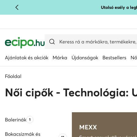
Utolsó esély a le
UGRÁS A FŐ TARTALOMRA
UGRÁS A KERESÉSHEZ
Ajánlatok és akciók
Márka
Újdonságok
Bestsellers
Nő
Főoldal
Női cipők - Technológia
Balerinák
Termékek száma:
1
MEXX
Bokacsizmák és