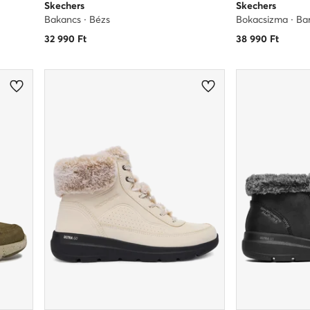
Skechers
Skechers
Bakancs · Bézs
Bokacsizma · Ba
32 990
Ft
38 990
Ft