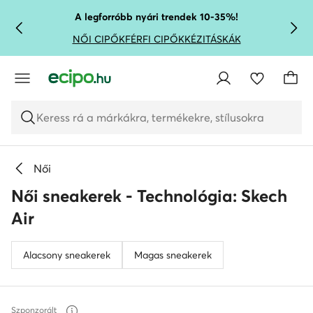
UGRÁS A FŐ TARTALOMRA
UGRÁS A KERESÉSHEZ
A legforróbb nyári trendek 10-35%!
NŐI CIPŐK
FÉRFI CIPŐK
KÉZITÁSKÁK
Keress rá a márkákra, termékekre, stílusokra
Női
Női sneakerek - Technológia: Skech
Air
Alacsony sneakerek
Magas sneakerek
Szponzorált