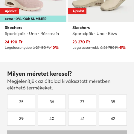
Ajánlat
Ajánlat
extra 10% Kód: SUMMER
Skechers
Skechers
Sportcipők · Uno · Rózsaszín
Sportcipők · Uno · Bézs
Aktuális ár
Aktuális ár
24 190
Ft
23 270
Ft
Legalacsonyabb ár
27 150 Ft
-10%
Legalacsonyabb ár
24 750 Ft
-5%
Milyen méretet keresel?
Megjelenítjük az általad kiválasztott méretben
elérhető termékeket.
35
36
37
38
39
40
41
42