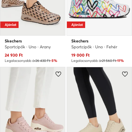
Ajánlat
Ajánlat
Skechers
Skechers
Sportcipők · Uno · Arany
Sportcipők · Uno · Fehér
Aktuális ár
Aktuális ár
24 930
Ft
19 000
Ft
Legalacsonyabb ár
26 430 Ft
-5%
Legalacsonyabb ár
21 560 Ft
-11%