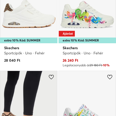
Ajánlat
extra 10% Kód: SUMMER
extra 10% Kód: SUMMER
Skechers
Skechers
Sportcipők · Uno · Fehér
Sportcipők · Uno · Fehér
Aktuális ár
28 040
Ft
26 240
Ft
Legalacsonyabb ár
29 180 Ft
-10%