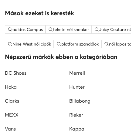
Mások ezeket is keresték
adidas Campus
fekete női sneaker
Juicy Couture női
Nine West női cipők
platform szandálok
női lapos tal
Népszerű márkák ebben a kategóriában
DC Shoes
Merrell
Hoka
Hunter
Clarks
Billabong
MEXX
Rieker
Vans
Kappa