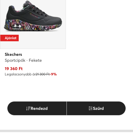
Ajánlat
Skechers
Sportcipők · Fekete
Aktuális ár
19 360
Ft
Legalacsonyabb ár
21 300 Ft
-9%
Rendezd
Szűrd