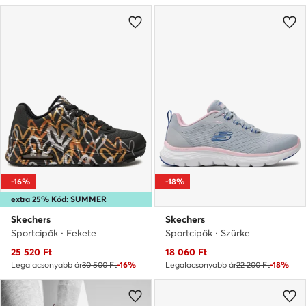
-16%
-18%
extra 25% Kód: SUMMER
Skechers
Skechers
Sportcipők · Fekete
Sportcipők · Szürke
Aktuális ár
Aktuális ár
25 520
Ft
18 060
Ft
Legalacsonyabb ár
30 500 Ft
-16%
Legalacsonyabb ár
22 200 Ft
-18%