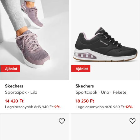
Ajánlat
Ajánlat
Skechers
Skechers
Sportcipők · Lila
Sportcipők · Uno · Fekete
Aktuális ár
Aktuális ár
14 420
Ft
18 250
Ft
Legalacsonyabb ár
15 940 Ft
-9%
Legalacsonyabb ár
20 960 Ft
-12%