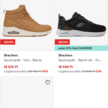
Ajánlat
Ajánlat
extra 15% Kód: SUMMER
Skechers
Skechers
Sportcipők · Uno · Barna
Sportcipők · Skech-Air · Fekete
Aktuális ár
Aktuális ár
18 670
Ft
18 930
Ft
Legalacsonyabb ár
20 960 Ft
-10%
Legalacsonyabb ár
21 840 Ft
-13%