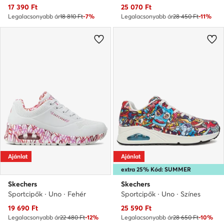
Aktuális ár
Aktuális ár
17 390
Ft
25 070
Ft
Legalacsonyabb ár
18 810 Ft
-7%
Legalacsonyabb ár
28 450 Ft
-11%
Ajánlat
Ajánlat
extra 25% Kód: SUMMER
Skechers
Skechers
Sportcipők · Uno · Fehér
Sportcipők · Uno · Színes
Aktuális ár
Aktuális ár
19 690
Ft
25 590
Ft
Legalacsonyabb ár
22 480 Ft
-12%
Legalacsonyabb ár
28 650 Ft
-10%