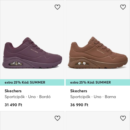
extra 25% Kód: SUMMER
extra 25% Kód: SUMMER
Skechers
Skechers
Sportcipők · Uno · Bordó
Sportcipők · Uno · Barna
31 490
Ft
36 990
Ft