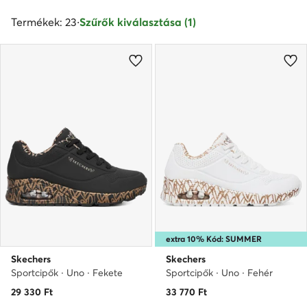
Termékek: 23
·
Szűrők kiválasztása (1)
extra 10% Kód: SUMMER
Skechers
Skechers
Sportcipők · Uno · Fekete
Sportcipők · Uno · Fehér
29 330
Ft
33 770
Ft