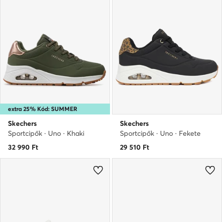
extra 25% Kód: SUMMER
Skechers
Skechers
Sportcipők · Uno · Khaki
Sportcipők · Uno · Fekete
32 990
Ft
29 510
Ft