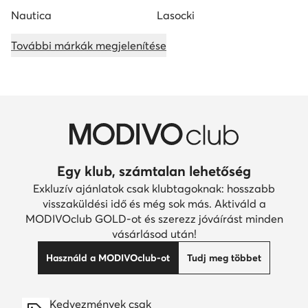
Nautica
Lasocki
További márkák megjelenítése
Egy klub, számtalan lehetőség
Exkluzív ajánlatok csak klubtagoknak: hosszabb
visszaküldési idő és még sok más. Aktiváld a
MODIVOclub GOLD-ot és szerezz jóváírást minden
vásárlásod után!
Használd a MODIVOclub-ot
Tudj meg többet
Kedvezmények csak