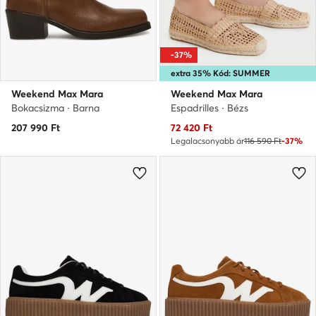
-37%
extra 35% Kód: SUMMER
Weekend Max Mara
Weekend Max Mara
Bokacsizma · Barna
Espadrilles · Bézs
Aktuális ár
207 990
Ft
72 420
Ft
Legalacsonyabb ár
116 590 Ft
-37%