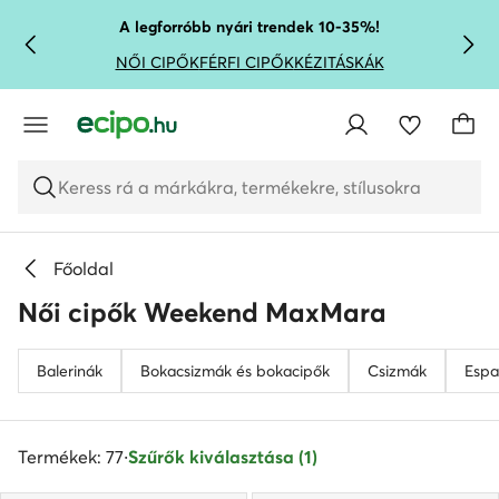
UGRÁS A FŐ TARTALOMRA
UGRÁS A KERESÉSHEZ
A legforróbb nyári trendek 10-35%!
NŐI CIPŐK
FÉRFI CIPŐK
KÉZITÁSKÁK
Keress rá a márkákra, termékekre, stílusokra
Főoldal
Női cipők Weekend MaxMara
Balerinák
Bokacsizmák és bokacipők
Csizmák
Espad
Termékek: 77
·
Szűrők kiválasztása (1)