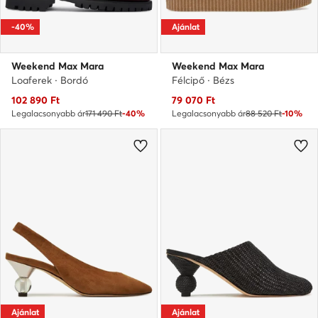
-40%
Ajánlat
Weekend Max Mara
Weekend Max Mara
Loaferek · Bordó
Félcipő · Bézs
Aktuális ár
Aktuális ár
102 890
Ft
79 070
Ft
Legalacsonyabb ár
171 490 Ft
-40%
Legalacsonyabb ár
88 520 Ft
-10%
Ajánlat
Ajánlat