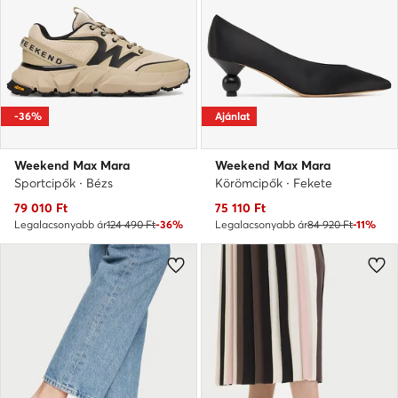
-36%
Ajánlat
Weekend Max Mara
Weekend Max Mara
Sportcipők · Bézs
Körömcipők · Fekete
Aktuális ár
Aktuális ár
79 010
Ft
75 110
Ft
Legalacsonyabb ár
124 490 Ft
-36%
Legalacsonyabb ár
84 920 Ft
-11%