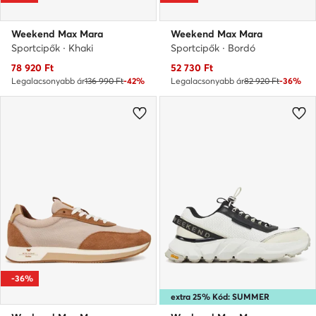
Weekend Max Mara
Weekend Max Mara
Sportcipők · Khaki
Sportcipők · Bordó
Aktuális ár
Aktuális ár
78 920
Ft
52 730
Ft
Legalacsonyabb ár
136 990 Ft
-42%
Legalacsonyabb ár
82 920 Ft
-36%
-36%
extra 25% Kód: SUMMER