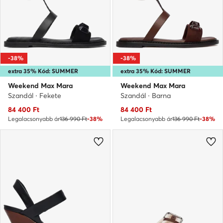
-38%
-38%
extra 35% Kód: SUMMER
extra 35% Kód: SUMMER
Weekend Max Mara
Weekend Max Mara
Szandál · Fekete
Szandál · Barna
Aktuális ár
Aktuális ár
84 400
Ft
84 400
Ft
Legalacsonyabb ár
136 990 Ft
-38%
Legalacsonyabb ár
136 990 Ft
-38%