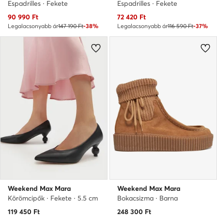
Espadrilles · Fekete
Espadrilles · Fekete
Aktuális ár
Aktuális ár
90 990
Ft
72 420
Ft
Legalacsonyabb ár
147 190 Ft
-38%
Legalacsonyabb ár
116 590 Ft
-37%
Weekend Max Mara
Weekend Max Mara
Körömcipők · Fekete · 5.5 cm
Bokacsizma · Barna
119 450
Ft
248 300
Ft