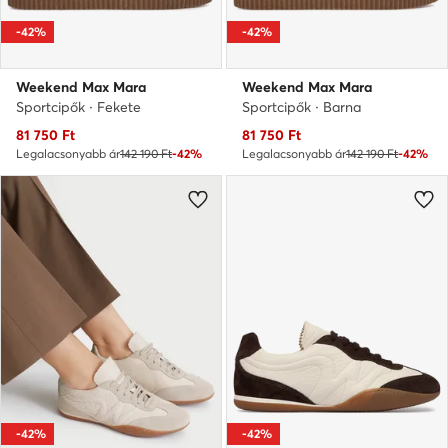
-42%
-42%
Weekend Max Mara
Weekend Max Mara
Sportcipők · Fekete
Sportcipők · Barna
Aktuális ár
Aktuális ár
81 750
Ft
81 750
Ft
Legalacsonyabb ár
142 190 Ft
-42%
Legalacsonyabb ár
142 190 Ft
-42%
-42%
-42%