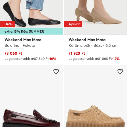
-16%
Ajánlat
extra 15% Kód: SUMMER
Weekend Max Mara
Weekend Max Mara
Balerina · Fekete
Körömcipők · Bézs · 6.5 cm
Aktuális ár
Aktuális ár
73 060
Ft
71 920
Ft
Legalacsonyabb ár
87 540 Ft
-16%
Legalacsonyabb ár
81 860 Ft
-12%