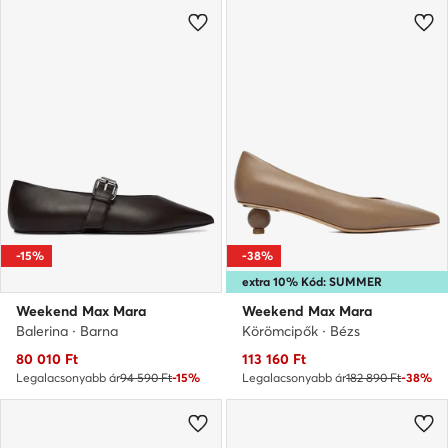
-15%
-38%
extra 10% Kód: SUMMER
Weekend Max Mara
Weekend Max Mara
Balerina · Barna
Körömcipők · Bézs
Aktuális ár
Aktuális ár
80 010
Ft
113 160
Ft
Legalacsonyabb ár
94 590 Ft
-15%
Legalacsonyabb ár
182 890 Ft
-38%