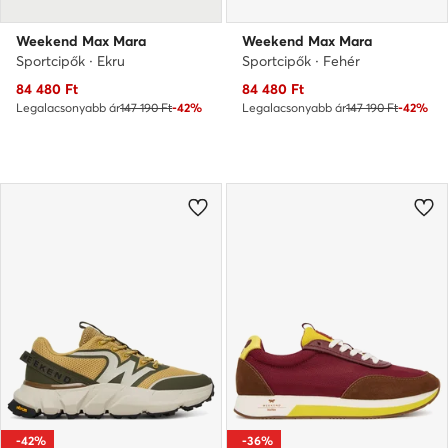
Weekend Max Mara
Weekend Max Mara
Sportcipők · Ekru
Sportcipők · Fehér
Aktuális ár
Aktuális ár
84 480
Ft
84 480
Ft
Legalacsonyabb ár
147 190 Ft
-42%
Legalacsonyabb ár
147 190 Ft
-42%
-42%
-36%