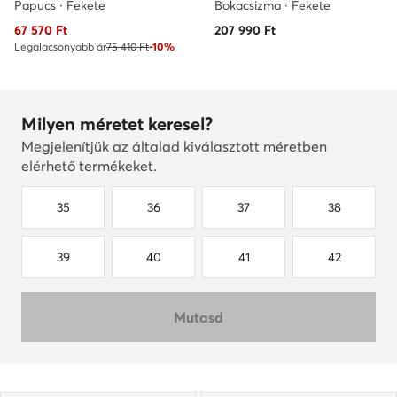
Papucs · Fekete
Bokacsizma · Fekete
Aktuális ár
67 570
Ft
207 990
Ft
Legalacsonyabb ár
75 410 Ft
-10%
Milyen méretet keresel?
Megjelenítjük az általad kiválasztott méretben
elérhető termékeket.
35
36
37
38
39
40
41
42
Mutasd