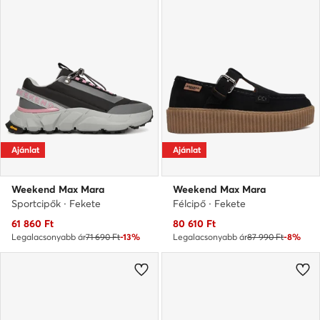
Ajánlat
Ajánlat
Weekend Max Mara
Weekend Max Mara
Sportcipők · Fekete
Félcipő · Fekete
Aktuális ár
Aktuális ár
61 860
Ft
80 610
Ft
Legalacsonyabb ár
71 690 Ft
-13%
Legalacsonyabb ár
87 990 Ft
-8%