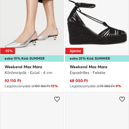
-15%
Ajánlat
extra 15% Kód: SUMMER
extra 25% Kód: SUMMER
Weekend Max Mara
Weekend Max Mara
Körömcipők · Ezüst · 4 cm
Espadrilles · Fekete
Aktuális ár
Aktuális ár
92 110
Ft
68 050
Ft
Legalacsonyabb ár
109 160 Ft
-15%
Legalacsonyabb ár
75 080 Ft
-9%