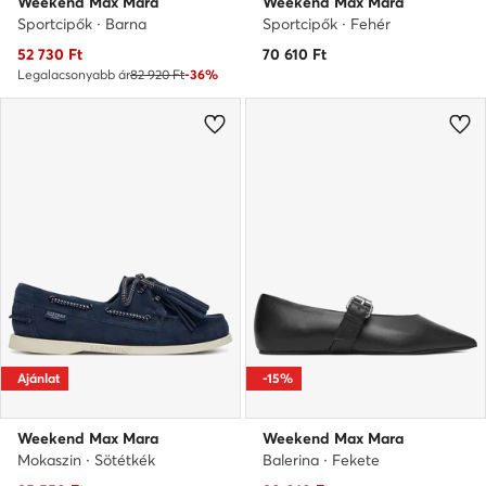
Weekend Max Mara
Weekend Max Mara
Sportcipők · Barna
Sportcipők · Fehér
Aktuális ár
52 730
Ft
70 610
Ft
Legalacsonyabb ár
82 920 Ft
-36%
Ajánlat
-15%
Weekend Max Mara
Weekend Max Mara
Mokaszin · Sötétkék
Balerina · Fekete