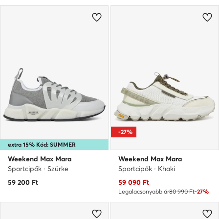
-27%
extra 15% Kód: SUMMER
Weekend Max Mara
Weekend Max Mara
Sportcipők · Szürke
Sportcipők · Khaki
Aktuális ár
59 200
Ft
59 090
Ft
Legalacsonyabb ár
80 990 Ft
-27%