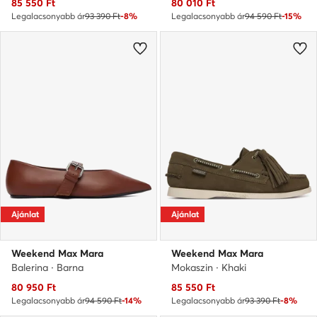
Aktuális ár
Aktuális ár
85 550
Ft
80 010
Ft
Legalacsonyabb ár
93 390 Ft
-8%
Legalacsonyabb ár
94 590 Ft
-15%
Ajánlat
Ajánlat
Weekend Max Mara
Weekend Max Mara
Balerina · Barna
Mokaszin · Khaki
Aktuális ár
Aktuális ár
80 950
Ft
85 550
Ft
Legalacsonyabb ár
94 590 Ft
-14%
Legalacsonyabb ár
93 390 Ft
-8%