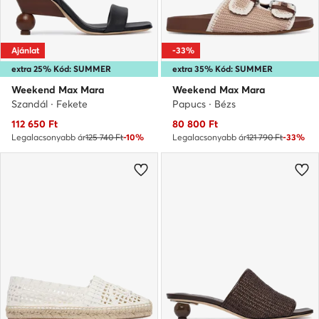
Ajánlat
-33%
extra 25% Kód: SUMMER
extra 35% Kód: SUMMER
Weekend Max Mara
Weekend Max Mara
Szandál · Fekete
Papucs · Bézs
Aktuális ár
Aktuális ár
112 650
Ft
80 800
Ft
Legalacsonyabb ár
125 740 Ft
-10%
Legalacsonyabb ár
121 790 Ft
-33%