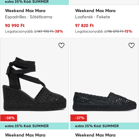
extra 35% Kód: SUMMER
Weekend Max Mara
Weekend Max Mara
Espadrilles · Sötétbarna
Loaferek · Fekete
Aktuális ár
Aktuális ár
90 990
Ft
97 820
Ft
Legalacsonyabb ár
147 190 Ft
-38%
Legalacsonyabb ár
116 070 Ft
-15%
-38%
-37%
extra 35% Kód: SUMMER
extra 35% Kód: SUMMER
Weekend Max Mara
Weekend Max Mara