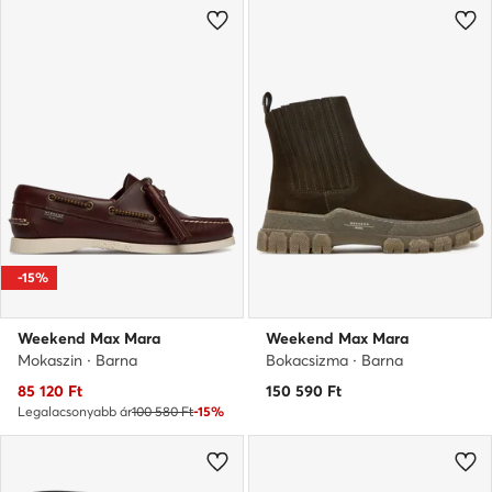
-15%
Weekend Max Mara
Weekend Max Mara
Mokaszin · Barna
Bokacsizma · Barna
Aktuális ár
85 120
Ft
150 590
Ft
Legalacsonyabb ár
100 580 Ft
-15%