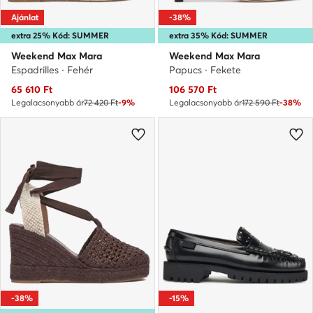
Ajánlat
-38%
extra 25% Kód: SUMMER
extra 35% Kód: SUMMER
Weekend Max Mara
Weekend Max Mara
Espadrilles · Fehér
Papucs · Fekete
Aktuális ár
Aktuális ár
65 610
Ft
106 570
Ft
Legalacsonyabb ár
72 420 Ft
-9%
Legalacsonyabb ár
172 590 Ft
-38%
-38%
-15%