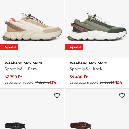
Ajánlat
Ajánlat
Weekend Max Mara
Weekend Max Mara
Sportcipők · Bézs
Sportcipők · Khaki
Aktuális ár
Aktuális ár
67 750
Ft
59 430
Ft
Legalacsonyabb ár
77 280 Ft
-12%
Legalacsonyabb ár
67 800 Ft
-12%