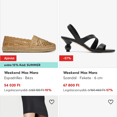
Ajánlat
-57%
extra 15% Kód: SUMMER
Weekend Max Mara
Weekend Max Mara
Espadrilles · Bézs
Szandál · Fekete · 6 cm
Aktuális ár
Aktuális ár
54 020
Ft
67 800
Ft
Legalacsonyabb ár
60 120 Ft
-10%
Legalacsonyabb ár
160 460 Ft
-57%