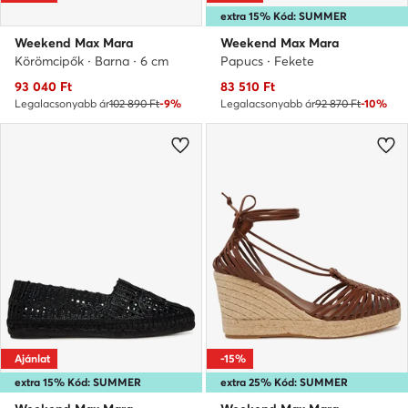
extra 15% Kód: SUMMER
Weekend Max Mara
Weekend Max Mara
Körömcipők · Barna · 6 cm
Papucs · Fekete
Aktuális ár
Aktuális ár
93 040
Ft
83 510
Ft
Legalacsonyabb ár
102 890 Ft
-9%
Legalacsonyabb ár
92 870 Ft
-10%
Ajánlat
-15%
extra 15% Kód: SUMMER
extra 25% Kód: SUMMER