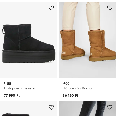
Ugg
Ugg
Hótaposó · Fekete
Hótaposó · Barna
77 990
Ft
86 150
Ft