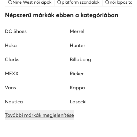
Nine West női cipők
platform szandálok
női lapos tal
Népszerű márkák ebben a kategóriában
DC Shoes
Merrell
Hoka
Hunter
Clarks
Billabong
MEXX
Rieker
Vans
Kappa
Nautica
Lasocki
További márkák megjelenítése