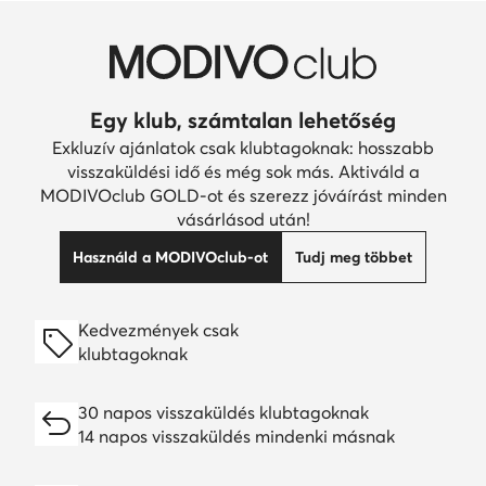
Egy klub, számtalan lehetőség
Exkluzív ajánlatok csak klubtagoknak: hosszabb
visszaküldési idő és még sok más. Aktiváld a
MODIVOclub GOLD-ot és szerezz jóváírást minden
vásárlásod után!
Használd a MODIVOclub-ot
Tudj meg többet
Kedvezmények csak
klubtagoknak
30 napos visszaküldés klubtagoknak
14 napos visszaküldés mindenki másnak