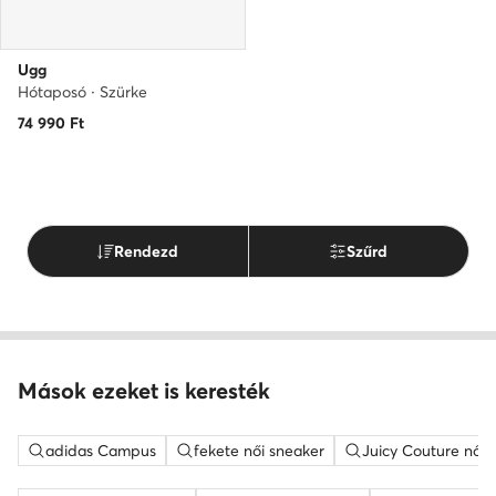
Ugg
Hótaposó · Szürke
74 990
Ft
Rendezd
Szűrd
Mások ezeket is keresték
adidas Campus
fekete női sneaker
Juicy Couture női