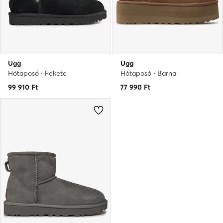
Ugg
Ugg
Hótaposó · Fekete
Hótaposó · Barna
99 910
Ft
77 990
Ft