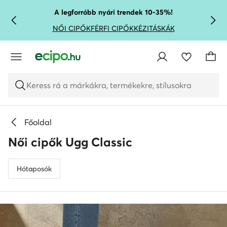
UGRÁS A FŐ TARTALOMRA
UGRÁS A KERESÉSHEZ
A legforróbb nyári trendek 10-35%!
NŐI CIPŐK
FÉRFI CIPŐK
KÉZITÁSKÁK
Keress rá a márkákra, termékekre, stílusokra
Főoldal
Női cipők Ugg Classic
Hótaposók