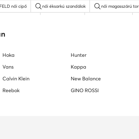
ELD női cipő
női éksarkú szandálok
női magasszárú to
pos talpú szandálok
Guess női cipő
Lacoste női cipő
y Couture női cipők
Vans női tornacipők
an
Hoka
Hunter
Vans
Kappa
Calvin Klein
New Balance
Reebok
GINO ROSSI