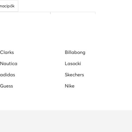
rnacipők
Nine West női szandál
Reebok női cipő
Clarks
Billabong
Nautica
Lasocki
adidas
Skechers
Guess
Nike