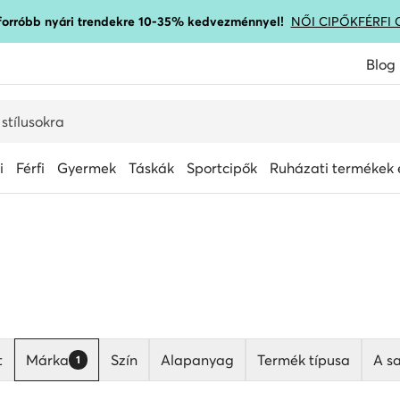
gforróbb nyári trendekre 10-35% kedvezménnyel!
NŐI CIPŐK
FÉRFI 
Blog
i
Férfi
Gyermek
Táskák
Sportcipők
Ruházati termékek é
t
Márka
Szín
Alapanyag
Termék típusa
A sa
1