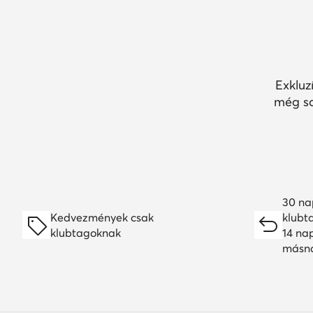
Exkluz
még so
30 na
Kedvezmények csak
klubt
klubtagoknak
14 na
másn