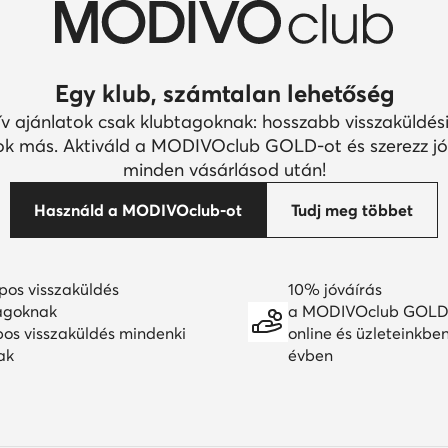
Egy klub, számtalan lehetőség
ív ajánlatok csak klubtagoknak: hosszabb visszaküldési
k más. Aktiváld a MODIVOclub GOLD-ot és szerezz jó
minden vásárlásod után!
Használd a MODIVOclub-ot
Tudj meg többet
pos visszaküldés
10% jóváírás
agoknak
a MODIVOclub GOLD
pos visszaküldés mindenki
online és üzleteinkbe
ak
évben