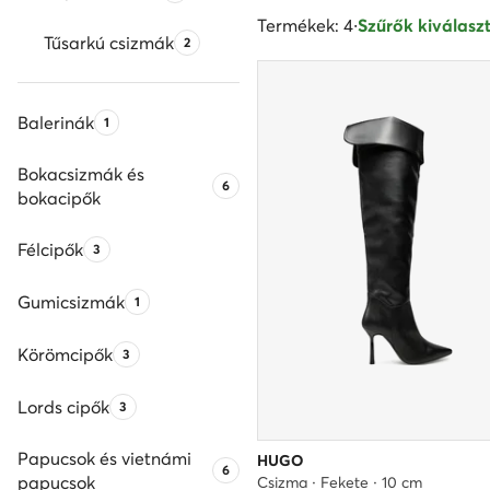
Termékek: 4
·
Szűrők kiválaszt
Tűsarkú csizmák
Termékek száma:
2
Balerinák
Termékek száma:
1
Bokacsizmák és
Termékek száma:
6
bokacipők
Félcipők
Termékek száma:
3
Gumicsizmák
Termékek száma:
1
Körömcipők
Termékek száma:
3
Lords cipők
Termékek száma:
3
Papucsok és vietnámi
HUGO
Termékek száma:
6
papucsok
Csizma · Fekete · 10 cm