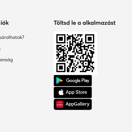
iók
Töltsd le a alkalmazást
árolhatok?
s
tonság