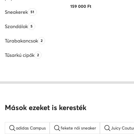
159 000
Ft
Sneakerek
Termékek száma:
51
Szandálok
Termékek száma:
5
Túrabakancsok
Termékek száma:
2
Tűsarkú cipők
Termékek száma:
2
Mások ezeket is keresték
adidas Campus
fekete női sneaker
Juicy Coutu