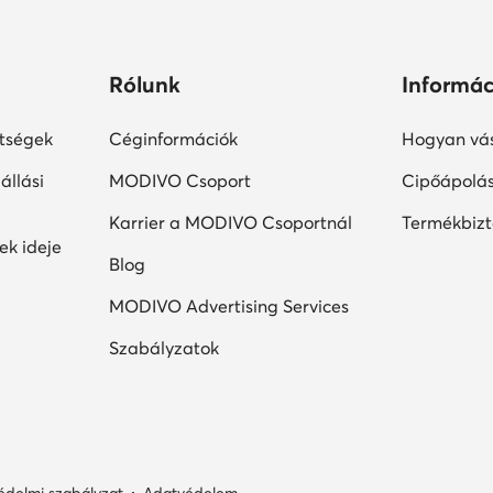
Rólunk
Informác
ltségek
Céginformációk
Hogyan vás
állási
MODIVO Csoport
Cipőápolá
Karrier a MODIVO Csoportnál
Termékbiz
ek ideje
Blog
MODIVO Advertising Services
Szabályzatok