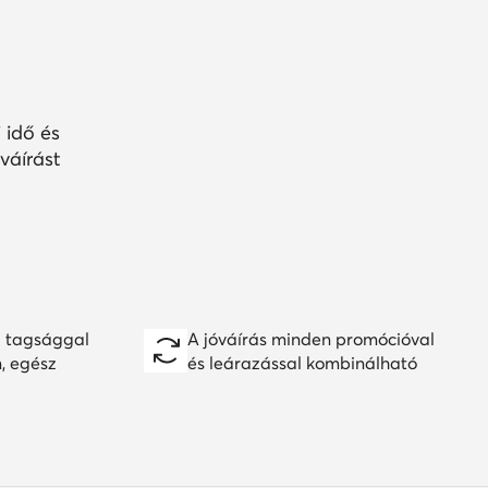
 idő és
váírást
 tagsággal
A jóváírás minden promócióval
n, egész
és leárazással kombinálható