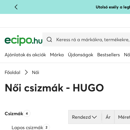
Utolsó esély a le
UGRÁS A FŐ TARTALOMRA
UGRÁS A KERESÉSHEZ
Ajánlatok és akciók
Márka
Újdonságok
Bestsellers
Nő
Főoldal
Női
Női csizmák - HUGO
Csizmák
Termékek száma:
4
Rendezd
Ár
Mére
Lapos csizmák
Termékek száma:
2