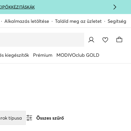
CIPŐK
KÉZITÁSKÁK
Alkalmazás letöltése
Találd meg az üzletet
Segítség
s kiegészítők
Prémium
MODIVOclub GOLD
rok típusa
Összes szűrő