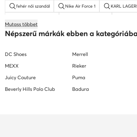
fehér női szandál
Nike Air Force 1
KARL LAGERF
Nine West női cipők
platform szandálok
női la
Mutass többet
fekete mokaszin női
G-Star RAW női cipők
Juic
Népszerű márkák ebben a kategóriáb
DC Shoes
Merrell
MEXX
Rieker
Juicy Couture
Puma
Beverly Hills Polo Club
Badura