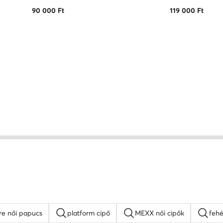
90 000
Ft
119 000
Ft
re női papucs
platform cipő
MEXX női cipők
fehé