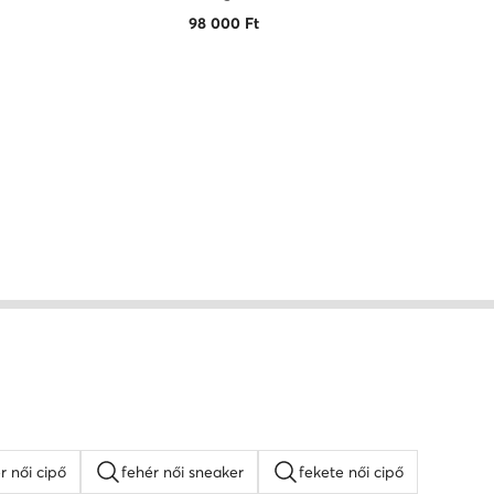
98 000
Ft
r női cipő
fehér női sneaker
fekete női cipő