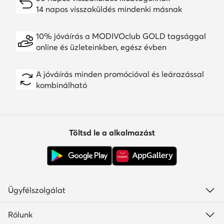
14 napos visszaküldés mindenki másnak
10% jóváírás a MODIVOclub GOLD tagsággal
online és üzleteinkben, egész évben
A jóváírás minden promócióval és leárazással
kombinálható
Töltsd le a alkalmazást
Ügyfélszolgálat
Rólunk