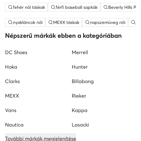
fehér női táskak
férfi baseball sapkák
Beverly Hills Po
nyakláncok női
MEXX táskak
napszemüveg női
fe
Népszerű márkák ebben a kategóriában
DC Shoes
Merrell
Hoka
Hunter
Clarks
Billabong
MEXX
Rieker
Vans
Kappa
Nautica
Lasocki
További márkák megjelenítése