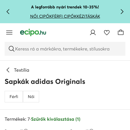
UGRÁS A FŐ TARTALOMRA
UGRÁS A KERESÉSHEZ
A legforróbb nyári trendek 10-35%!
NŐI CIPŐK
FÉRFI CIPŐK
KÉZITÁSKÁK
Keress rá a márkákra, termékekre, stílusokra
Textília
Sapkák adidas Originals
Férfi
Női
Termékek: 7
·
Szűrők kiválasztása (1)