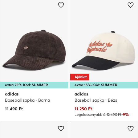
Ajánlat
extra 25% Kód: SUMMER
extra 15% Kód: SUMMER
adidas
adidas
Baseball sapka · Barna
Baseball sapka · Bézs
Aktuális ár
11 490
Ft
11 250
Ft
Legalacsonyabb ár
12 490 Ft
-9%