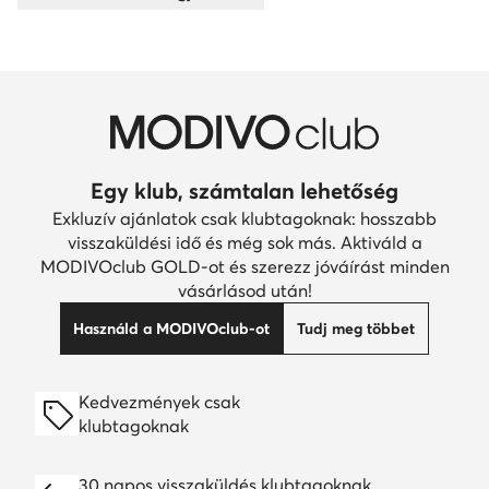
Egy klub, számtalan lehetőség
Exkluzív ajánlatok csak klubtagoknak: hosszabb
visszaküldési idő és még sok más. Aktiváld a
MODIVOclub GOLD-ot és szerezz jóváírást minden
vásárlásod után!
Használd a MODIVOclub-ot
Tudj meg többet
Kedvezmények csak
klubtagoknak
30 napos visszaküldés klubtagoknak