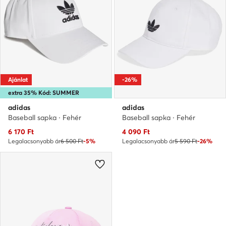
Ajánlat
-26%
extra 35% Kód: SUMMER
adidas
adidas
Baseball sapka · Fehér
Baseball sapka · Fehér
Aktuális ár
Aktuális ár
6 170
Ft
4 090
Ft
Legalacsonyabb ár
6 500 Ft
-5%
Legalacsonyabb ár
5 590 Ft
-26%