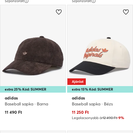
Szponzorált
Szponzorált
Ajánlat
extra 25% Kód: SUMMER
extra 15% Kód: SUMMER
adidas
adidas
Baseball sapka · Barna
Baseball sapka · Bézs
Aktuális ár
11 490
Ft
11 250
Ft
Legalacsonyabb ár
12 490 Ft
-9%