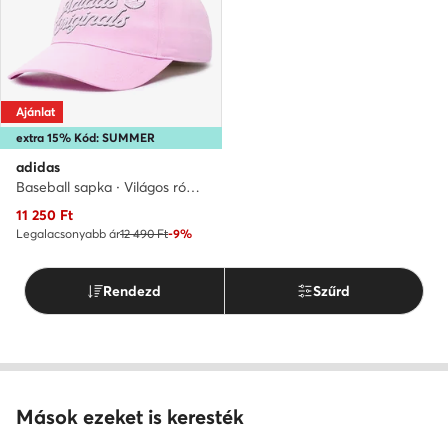
Ajánlat
extra 15% Kód: SUMMER
adidas
Baseball sapka · Világos rózsaszín
Aktuális ár
11 250
Ft
Legalacsonyabb ár
12 490 Ft
-9%
Rendezd
Szűrd
Mások ezeket is keresték