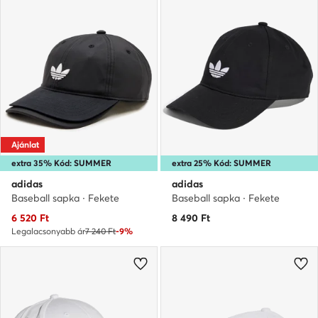
Ajánlat
extra 35% Kód: SUMMER
extra 25% Kód: SUMMER
adidas
adidas
Baseball sapka · Fekete
Baseball sapka · Fekete
Aktuális ár
6 520
Ft
8 490
Ft
Legalacsonyabb ár
7 240 Ft
-9%