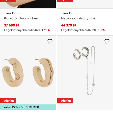
Tory Burch
Tory Burch
Karkötő · Arany · Fém
Nyaklánc · Arany · Fém
Aktuális ár
Aktuális ár
37 680
Ft
44 370
Ft
Legalacsonyabb ár
42 460 Ft
-11%
Legalacsonyabb ár
46 710 Ft
-5%
Ajánlat
Ajánlat
extra 15% Kód: SUMMER