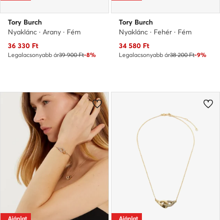
Tory Burch
Tory Burch
Nyaklánc · Arany · Fém
Nyaklánc · Fehér · Fém
Aktuális ár
Aktuális ár
36 330
Ft
34 580
Ft
Legalacsonyabb ár
39 900 Ft
-8%
Legalacsonyabb ár
38 200 Ft
-9%
Ajánlat
Ajánlat