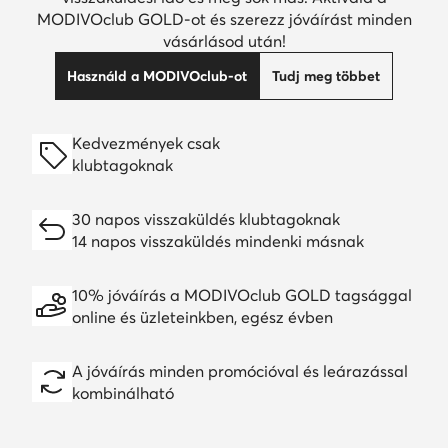
MODIVOclub GOLD-ot és szerezz jóváírást minden
vásárlásod után!
Használd a MODIVOclub-ot
Tudj meg többet
Kedvezmények csak
klubtagoknak
30 napos visszaküldés klubtagoknak
14 napos visszaküldés mindenki másnak
10% jóváírás a MODIVOclub GOLD tagsággal
online és üzleteinkben, egész évben
A jóváírás minden promócióval és leárazással
kombinálható