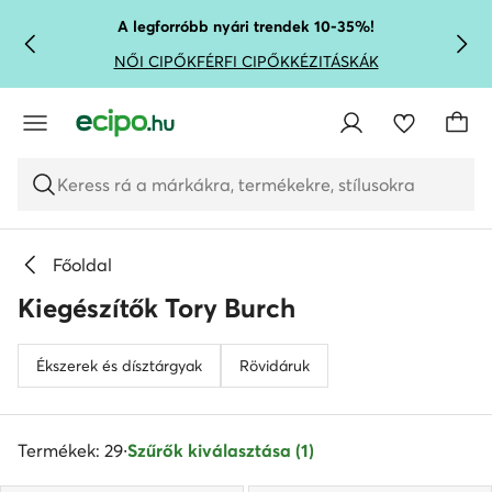
UGRÁS A FŐ TARTALOMRA
UGRÁS A KERESÉSHEZ
A legforróbb nyári trendek 10-35%!
NŐI CIPŐK
FÉRFI CIPŐK
KÉZITÁSKÁK
Keress rá a márkákra, termékekre, stílusokra
Főoldal
Kiegészítők Tory Burch
Ékszerek és dísztárgyak
Rövidáruk
Termékek: 29
·
Szűrők kiválasztása (1)