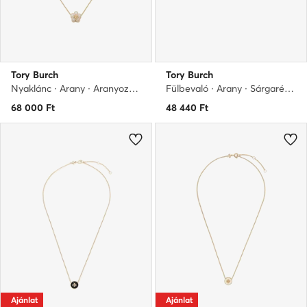
Tory Burch
Tory Burch
Nyaklánc · Arany · Aranyozott sárgaréz
Fülbevaló · Arany · Sárgaréz, Üveg
68 000
Ft
48 440
Ft
Ajánlat
Ajánlat