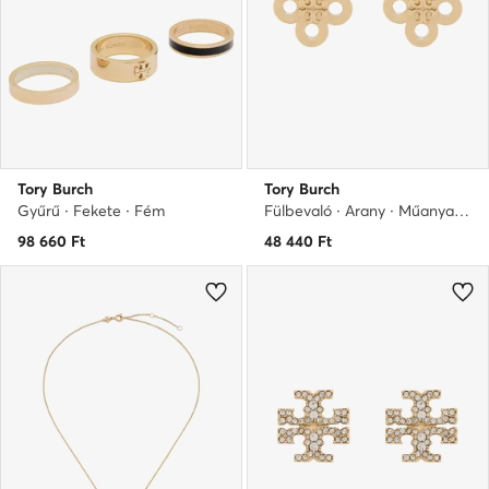
Tory Burch
Tory Burch
Gyűrű · Fekete · Fém
Fülbevaló · Arany · Műanyag, Fém
98 660
Ft
48 440
Ft