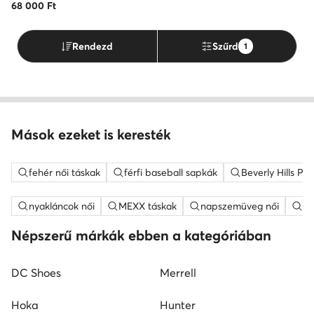
68 000
Ft
Rendezd
Szűrd
1
Mások ezeket is keresték
fehér női táskak
férfi baseball sapkák
Beverly Hills Po
nyakláncok női
MEXX táskak
napszemüveg női
fe
Népszerű márkák ebben a kategóriában
DC Shoes
Merrell
Hoka
Hunter