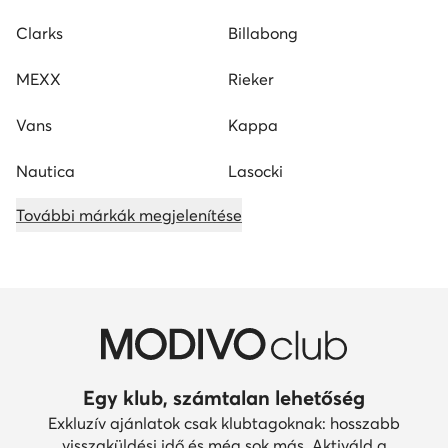
Clarks
Billabong
MEXX
Rieker
Vans
Kappa
Nautica
Lasocki
További márkák megjelenítése
Egy klub, számtalan lehetőség
Exkluzív ajánlatok csak klubtagoknak: hosszabb
visszaküldési idő és még sok más. Aktiváld a