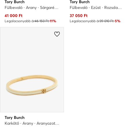
Tory Burch
Tory Burch
Fülbevaló · Arany · Sárgaréz bevonat
Fülbevaló · Ezüst · Rozsdamentes acél
Aktuális ár
Aktuális ár
41 000
Ft
37 050
Ft
Legalacsonyabb ár
46 150 Ft
-11%
Legalacsonyabb ár
39 010 Ft
-5%
Tory Burch
Karkötő · Arany · Aranyozott sárgaréz