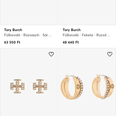
Tory Burch
Tory Burch
Fülbevaló · Rózsaszín · Sárgaréz
Fülbevaló · Fekete · Rozsdamentes acél
63 550
Ft
48 440
Ft