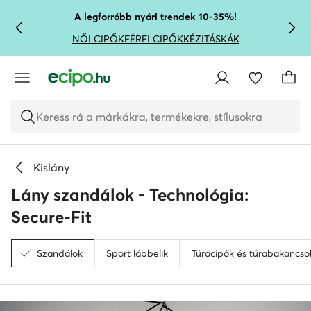
UGRÁS A FŐ TARTALOMRA
UGRÁS A KERESÉSHEZ
A legforróbb nyári trendek 10-35%!
NŐI CIPŐK
FÉRFI CIPŐK
KÉZITÁSKÁK
Keress rá a márkákra, termékekre, stílusokra
Kislány
Lány szandálok - Technológia:
Secure-Fit
Szandálok
Sport lábbelik
Túracipők és túrabakancso