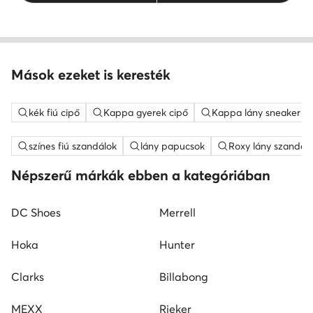
Mások ezeket is keresték
kék fiú cipő
Kappa gyerek cipő
Kappa lány sneaker
színes fiú szandálok
lány papucsok
Roxy lány szandál
Népszerű márkák ebben a kategóriában
DC Shoes
Merrell
Hoka
Hunter
Clarks
Billabong
MEXX
Rieker