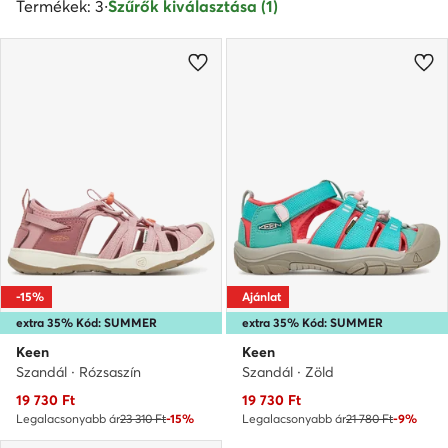
Termékek: 3
·
Szűrők kiválasztása (1)
-15%
Ajánlat
extra 35% Kód: SUMMER
extra 35% Kód: SUMMER
Keen
Keen
Szandál · Rózsaszín
Szandál · Zöld
Aktuális ár
Aktuális ár
19 730
Ft
19 730
Ft
Legalacsonyabb ár
23 310 Ft
-15%
Legalacsonyabb ár
21 780 Ft
-9%