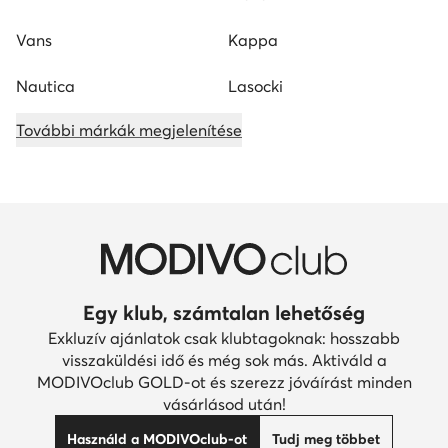
Vans
Kappa
Nautica
Lasocki
További márkák megjelenítése
Egy klub, számtalan lehetőség
Exkluzív ajánlatok csak klubtagoknak: hosszabb
visszaküldési idő és még sok más. Aktiváld a
MODIVOclub GOLD-ot és szerezz jóváírást minden
vásárlásod után!
Használd a MODIVOclub-ot
Tudj meg többet