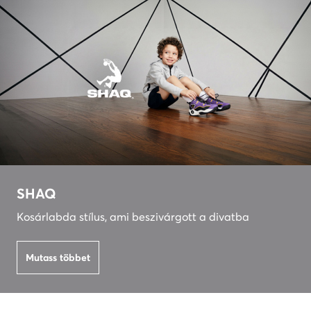
SHAQ
Kosárlabda stílus, ami beszivárgott a divatba
Mutass többet