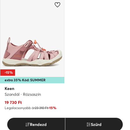
-15%
extra 35% Kód: SUMMER
Keen
Szandál · Rózsaszín
Aktuális ár
19 730
Ft
Legalacsonyabb ár
23 310 Ft
-15%
Rendezd
Szűrd