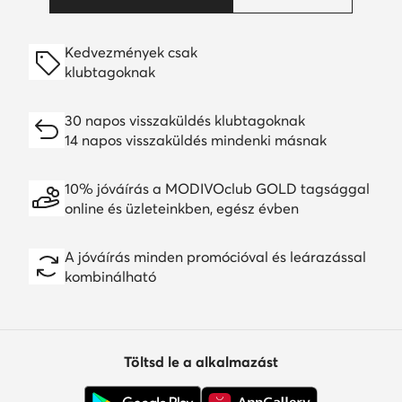
Kedvezmények csak
klubtagoknak
30 napos visszaküldés klubtagoknak
14 napos visszaküldés mindenki másnak
10% jóváírás a MODIVOclub GOLD tagsággal
online és üzleteinkben, egész évben
A jóváírás minden promócióval és leárazással
kombinálható
Töltsd le a alkalmazást