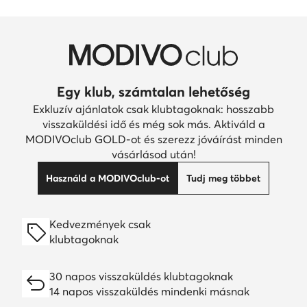
Egy klub, számtalan lehetőség
Exkluzív ajánlatok csak klubtagoknak: hosszabb
visszaküldési idő és még sok más. Aktiváld a
MODIVOclub GOLD-ot és szerezz jóváírást minden
vásárlásod után!
Használd a MODIVOclub-ot
Tudj meg többet
Kedvezmények csak
klubtagoknak
30 napos visszaküldés klubtagoknak
14 napos visszaküldés mindenki másnak