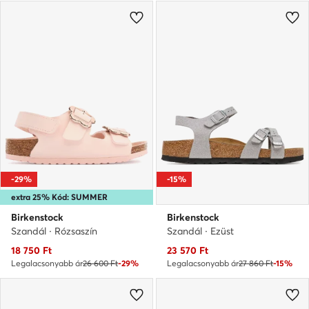
-29%
-15%
extra 25% Kód: SUMMER
Birkenstock
Birkenstock
Szandál · Rózsaszín
Szandál · Ezüst
Aktuális ár
Aktuális ár
18 750
Ft
23 570
Ft
Legalacsonyabb ár
26 600 Ft
-29%
Legalacsonyabb ár
27 860 Ft
-15%