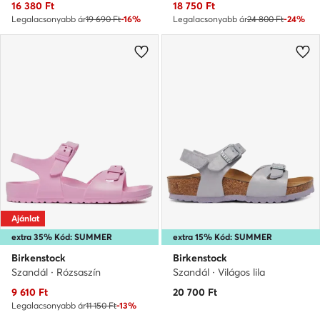
Aktuális ár
Aktuális ár
16 380
Ft
18 750
Ft
Legalacsonyabb ár
19 690 Ft
-16%
Legalacsonyabb ár
24 800 Ft
-24%
Ajánlat
extra 35% Kód: SUMMER
extra 15% Kód: SUMMER
Birkenstock
Birkenstock
Szandál · Rózsaszín
Szandál · Világos lila
Aktuális ár
9 610
Ft
20 700
Ft
Legalacsonyabb ár
11 150 Ft
-13%