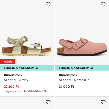
Ajánlat
extra 35% Kód: SUMMER
extra 35% Kód: SUMMER
Birkenstock
Birkenstock
Szandál · Arany
Szandál · Rózsaszín
Aktuális ár
22 400
Ft
31 000
Ft
Legalacsonyabb ár
22 800 Ft
-1%