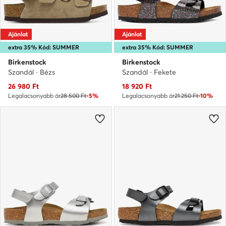
Ajánlat
Ajánlat
extra 35% Kód: SUMMER
extra 35% Kód: SUMMER
Birkenstock
Birkenstock
Szandál · Bézs
Szandál · Fekete
Aktuális ár
Aktuális ár
26 980
Ft
18 920
Ft
Legalacsonyabb ár
28 500 Ft
-5%
Legalacsonyabb ár
21 250 Ft
-10%