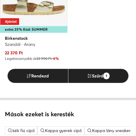
Ajánlat
extra 35% Kód: SUMMER
Birkenstock
Szandál · Arany
Aktuális ár
22 370
Ft
Legalacsonyabb ár
23 990 Ft
-6%
Rendezd
Szűrd
1
Mások ezeket is keresték
kék fiú cipő
Kappa gyerek cipő
Kappa lány sneaker