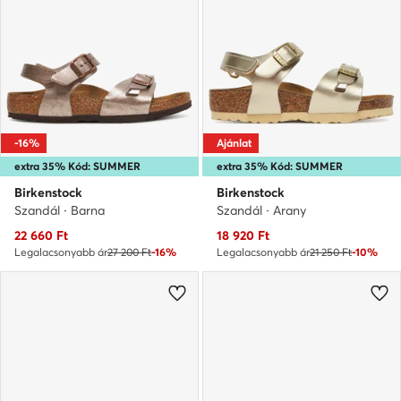
-16%
Ajánlat
extra 35% Kód: SUMMER
extra 35% Kód: SUMMER
Birkenstock
Birkenstock
Szandál · Barna
Szandál · Arany
Aktuális ár
Aktuális ár
22 660
Ft
18 920
Ft
Legalacsonyabb ár
27 200 Ft
-16%
Legalacsonyabb ár
21 250 Ft
-10%