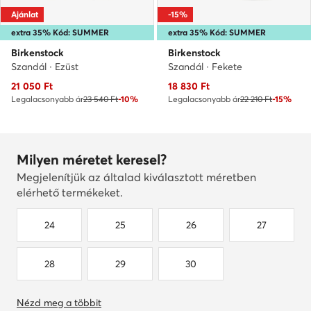
Ajánlat
-15%
extra 35% Kód: SUMMER
extra 35% Kód: SUMMER
Birkenstock
Birkenstock
Szandál · Ezüst
Szandál · Fekete
Aktuális ár
Aktuális ár
21 050
Ft
18 830
Ft
Legalacsonyabb ár
23 540 Ft
-10%
Legalacsonyabb ár
22 210 Ft
-15%
Milyen méretet keresel?
Megjelenítjük az általad kiválasztott méretben
elérhető termékeket.
24
25
26
27
28
29
30
Nézd meg a többit