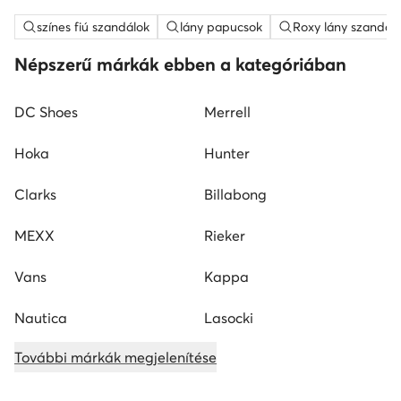
színes fiú szandálok
lány papucsok
Roxy lány szandál
Népszerű márkák ebben a kategóriában
DC Shoes
Merrell
Hoka
Hunter
Clarks
Billabong
MEXX
Rieker
Vans
Kappa
Nautica
Lasocki
További márkák megjelenítése