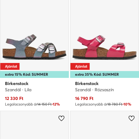
Ajánlat
Ajánlat
extra 15% Kód: SUMMER
extra 35% Kód: SUMMER
Birkenstock
Birkenstock
Szandál · Lila
Szandál · Rózsaszín
Aktuális ár
Aktuális ár
12 330
Ft
16 790
Ft
Legalacsonyabb ár
14 150 Ft
-12%
Legalacsonyabb ár
18 780 Ft
-10%