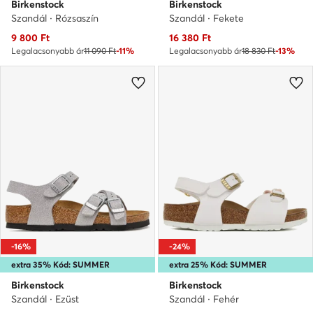
Birkenstock
Birkenstock
Szandál · Rózsaszín
Szandál · Fekete
Aktuális ár
Aktuális ár
9 800
Ft
16 380
Ft
Legalacsonyabb ár
11 090 Ft
-11%
Legalacsonyabb ár
18 830 Ft
-13%
-16%
-24%
extra 35% Kód: SUMMER
extra 25% Kód: SUMMER
Birkenstock
Birkenstock
Szandál · Ezüst
Szandál · Fehér