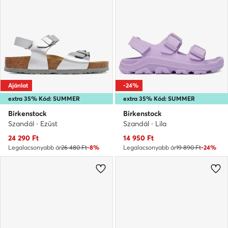
Ajánlat
-24%
extra 35% Kód: SUMMER
extra 35% Kód: SUMMER
Birkenstock
Birkenstock
Szandál · Ezüst
Szandál · Lila
Aktuális ár
Aktuális ár
24 290
Ft
14 950
Ft
Legalacsonyabb ár
26 480 Ft
-8%
Legalacsonyabb ár
19 890 Ft
-24%