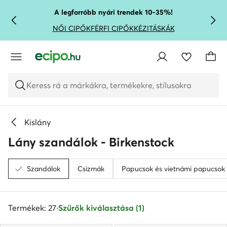
UGRÁS A FŐ TARTALOMRA
UGRÁS A KERESÉSHEZ
A legforróbb nyári trendek 10-35%!
NŐI CIPŐK
FÉRFI CIPŐK
KÉZITÁSKÁK
Keress rá a márkákra, termékekre, stílusokra
Kislány
Lány szandálok - Birkenstock
Szandálok
Csizmák
Papucsok és vietnámi papucsok
Termékek: 27
·
Szűrők kiválasztása (1)