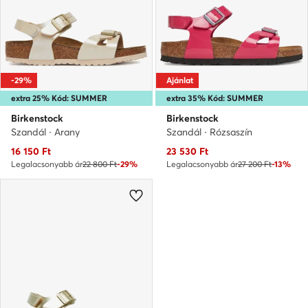
-29%
Ajánlat
extra 25% Kód: SUMMER
extra 35% Kód: SUMMER
Birkenstock
Birkenstock
Szandál · Arany
Szandál · Rózsaszín
Aktuális ár
Aktuális ár
16 150
Ft
23 530
Ft
Legalacsonyabb ár
22 800 Ft
-29%
Legalacsonyabb ár
27 200 Ft
-13%