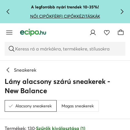
UGRÁS A FŐ TARTALOMRA
UGRÁS A KERESÉSHEZ
A legforróbb nyári trendek 10-35%!
NŐI CIPŐK
FÉRFI CIPŐK
KÉZITÁSKÁK
Keress rá a márkákra, termékekre, stílusokra
Sneakerek
Lány alacsony szárú sneakerek -
New Balance
Alacsony sneakerek
Magas sneakerek
Termékek: 130
·
Szűrők kiválasztása (1)