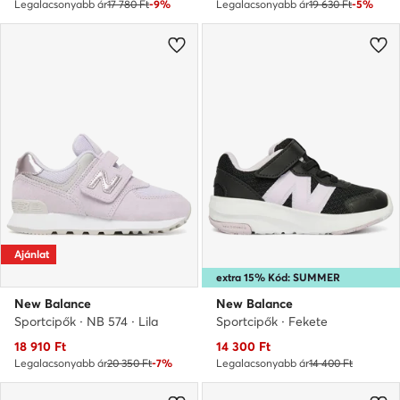
Legalacsonyabb ár
17 780 Ft
-9%
Legalacsonyabb ár
19 630 Ft
-5%
Ajánlat
extra 15% Kód: SUMMER
New Balance
New Balance
Sportcipők · NB 574 · Lila
Sportcipők · Fekete
Aktuális ár
Aktuális ár
18 910
Ft
14 300
Ft
Legalacsonyabb ár
20 350 Ft
-7%
Legalacsonyabb ár
14 400 Ft