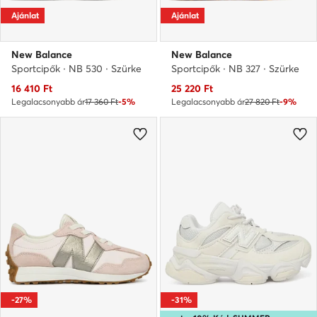
Ajánlat
Ajánlat
New Balance
New Balance
Sportcipők · NB 530 · Szürke
Sportcipők · NB 327 · Szürke
Aktuális ár
Aktuális ár
16 410
Ft
25 220
Ft
Legalacsonyabb ár
17 360 Ft
-5%
Legalacsonyabb ár
27 820 Ft
-9%
-27%
-31%