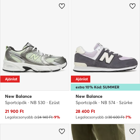
Ajánlat
Ajánlat
extra 10% Kód: SUMMER
New Balance
New Balance
Sportcipők · NB 530 · Ezüst
Sportcipők · NB 574 · Szürke
Aktuális ár
Aktuális ár
21 900
Ft
28 400
Ft
Legalacsonyabb ár
24 140 Ft
-9%
Legalacsonyabb ár
30 600 Ft
-7%