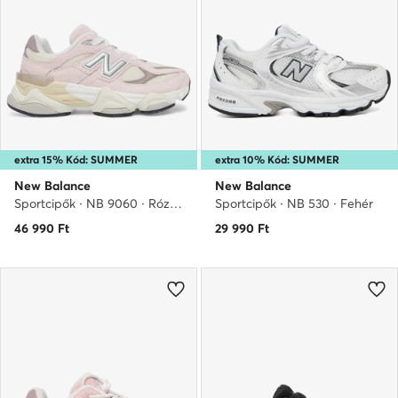
extra 15% Kód: SUMMER
extra 10% Kód: SUMMER
New Balance
New Balance
Sportcipők · NB 9060 · Rózsaszín
Sportcipők · NB 530 · Fehér
46 990
Ft
29 990
Ft