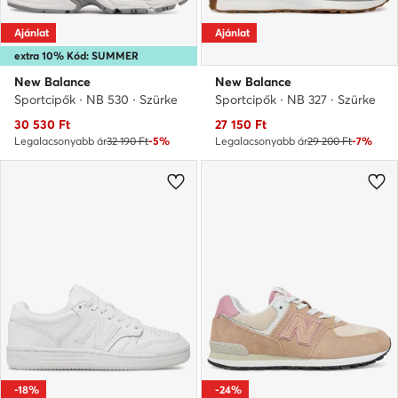
Ajánlat
Ajánlat
extra 10% Kód: SUMMER
New Balance
New Balance
Sportcipők · NB 530 · Szürke
Sportcipők · NB 327 · Szürke
Aktuális ár
Aktuális ár
30 530
Ft
27 150
Ft
Legalacsonyabb ár
32 190 Ft
-5%
Legalacsonyabb ár
29 200 Ft
-7%
-18%
-24%