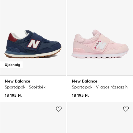
Újdonság
New Balance
New Balance
Sportcipők · Sötétkék
Sportcipők · Világos rózsaszín
18 195
Ft
18 195
Ft