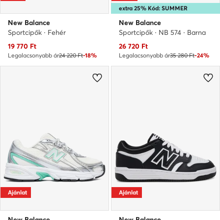
extra 25% Kód: SUMMER
New Balance
New Balance
Sportcipők · Fehér
Sportcipők · NB 574 · Barna
Aktuális ár
Aktuális ár
19 770
Ft
26 720
Ft
Legalacsonyabb ár
24 220 Ft
-18%
Legalacsonyabb ár
35 280 Ft
-24%
Ajánlat
Ajánlat
New Balance
New Balance