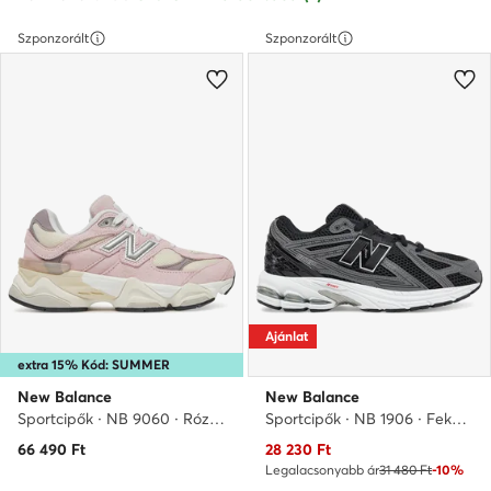
Szponzorált
Szponzorált
Ajánlat
extra 15% Kód: SUMMER
New Balance
New Balance
Sportcipők · NB 9060 · Rózsaszín
Sportcipők · NB 1906 · Fekete
Aktuális ár
66 490
Ft
28 230
Ft
Legalacsonyabb ár
31 480 Ft
-10%