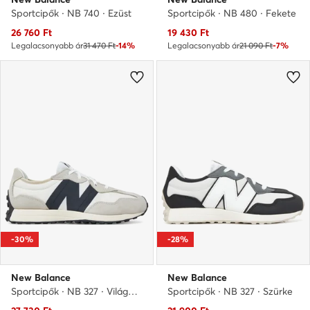
Sportcipők · NB 740 · Ezüst
Sportcipők · NB 480 · Fekete
Aktuális ár
Aktuális ár
26 760
Ft
19 430
Ft
Legalacsonyabb ár
31 470 Ft
-14%
Legalacsonyabb ár
21 090 Ft
-7%
-30%
-28%
New Balance
New Balance
Sportcipők · NB 327 · Világosszürke
Sportcipők · NB 327 · Szürke
Aktuális ár
Aktuális ár