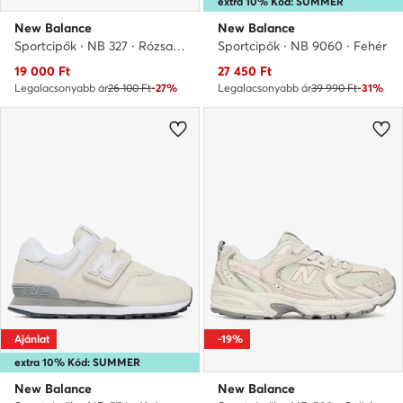
extra 10% Kód: SUMMER
New Balance
New Balance
Sportcipők · NB 327 · Rózsaszín
Sportcipők · NB 9060 · Fehér
Aktuális ár
Aktuális ár
19 000
Ft
27 450
Ft
Legalacsonyabb ár
26 100 Ft
-27%
Legalacsonyabb ár
39 990 Ft
-31%
Ajánlat
-19%
extra 10% Kód: SUMMER
New Balance
New Balance