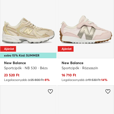
Ajánlat
Ajánlat
extra 15% Kód: SUMMER
New Balance
New Balance
Sportcipők · NB 530 · Bézs
Sportcipők · Rózsaszín
Aktuális ár
Aktuális ár
23 520
Ft
16 710
Ft
Legalacsonyabb ár
25 800 Ft
-8%
Legalacsonyabb ár
19 530 Ft
-14%