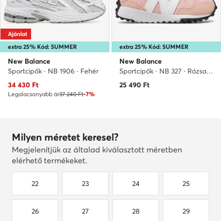
Ajánlat
extra 25% Kód: SUMMER
extra 25% Kód: SUMMER
New Balance
New Balance
Sportcipők · NB 1906 · Fehér
Sportcipők · NB 327 · Rózsaszín
Aktuális ár
34 430
Ft
25 490
Ft
Legalacsonyabb ár
37 240 Ft
-7%
Milyen méretet keresel?
Megjelenítjük az általad kiválasztott méretben
elérhető termékeket.
22
23
24
25
26
27
28
29