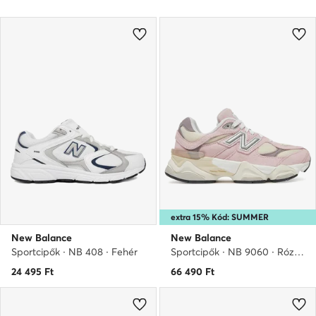
extra 15% Kód: SUMMER
New Balance
New Balance
Sportcipők · NB 408 · Fehér
Sportcipők · NB 9060 · Rózsaszín
24 495
Ft
66 490
Ft