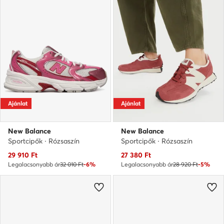
Ajánlat
Ajánlat
New Balance
New Balance
Sportcipők · Rózsaszín
Sportcipők · Rózsaszín
Aktuális ár
Aktuális ár
29 910
Ft
27 380
Ft
Legalacsonyabb ár
32 010 Ft
-6%
Legalacsonyabb ár
28 920 Ft
-5%