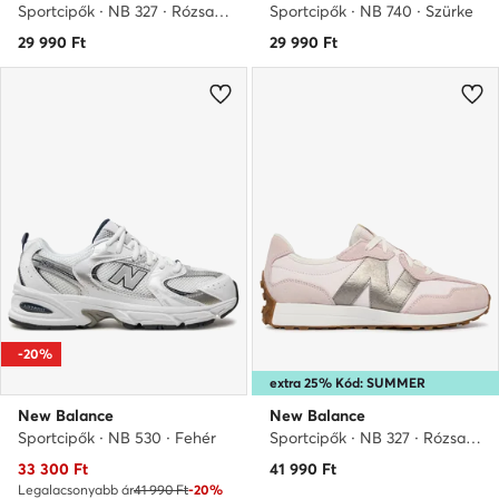
Sportcipők · NB 327 · Rózsaszín
Sportcipők · NB 740 · Szürke
29 990
Ft
29 990
Ft
-20%
extra 25% Kód: SUMMER
New Balance
New Balance
Sportcipők · NB 530 · Fehér
Sportcipők · NB 327 · Rózsaszín
Aktuális ár
33 300
Ft
41 990
Ft
Legalacsonyabb ár
41 990 Ft
-20%