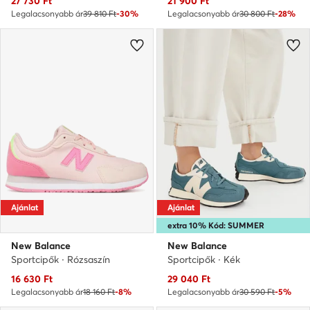
27 730
Ft
21 900
Ft
Legalacsonyabb ár
39 810 Ft
-30%
Legalacsonyabb ár
30 800 Ft
-28%
Ajánlat
Ajánlat
extra 10% Kód: SUMMER
New Balance
New Balance
Sportcipők · Rózsaszín
Sportcipők · Kék
Aktuális ár
Aktuális ár
16 630
Ft
29 040
Ft
Legalacsonyabb ár
18 160 Ft
-8%
Legalacsonyabb ár
30 590 Ft
-5%