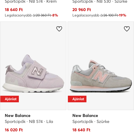
Sportcipők · NB 574 · Krém
Sportcipők · NB 530 · Szürke
Aktuális ár
Aktuális ár
18 640
Ft
20 960
Ft
Legalacsonyabb ár
20 360 Ft
-8%
Legalacsonyabb ár
26 100 Ft
-19%
Ajánlat
Ajánlat
New Balance
New Balance
Sportcipők · NB 574 · Lila
Sportcipők · Szürke
Aktuális ár
Aktuális ár
16 020
Ft
18 640
Ft