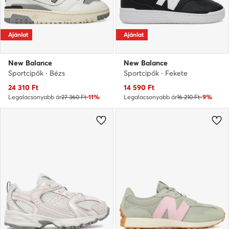
Ajánlat
Ajánlat
New Balance
New Balance
Sportcipők · Bézs
Sportcipők · Fekete
Aktuális ár
Aktuális ár
24 310
Ft
14 590
Ft
Legalacsonyabb ár
27 360 Ft
-11%
Legalacsonyabb ár
16 210 Ft
-9%