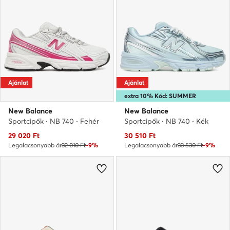
Ajánlat
Ajánlat
extra 10% Kód: SUMMER
New Balance
New Balance
Sportcipők · NB 740 · Fehér
Sportcipők · NB 740 · Kék
Aktuális ár
Aktuális ár
29 020
Ft
30 510
Ft
Legalacsonyabb ár
32 010 Ft
-9%
Legalacsonyabb ár
33 530 Ft
-9%