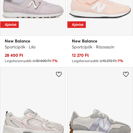
Ajánlat
Ajánlat
New Balance
New Balance
Sportcipők · Lila
Sportcipők · Rózsaszín
Aktuális ár
Aktuális ár
28 400
Ft
12 270
Ft
Legalacsonyabb ár
30 600 Ft
-7%
Legalacsonyabb ár
13 270 Ft
-7%