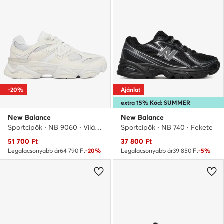
-20%
Ajánlat
extra 15% Kód: SUMMER
New Balance
New Balance
Sportcipők · NB 9060 · Világos bézs
Sportcipők · NB 740 · Fekete
Aktuális ár
Aktuális ár
51 700
Ft
37 800
Ft
Legalacsonyabb ár
64 790 Ft
-20%
Legalacsonyabb ár
39 850 Ft
-5%