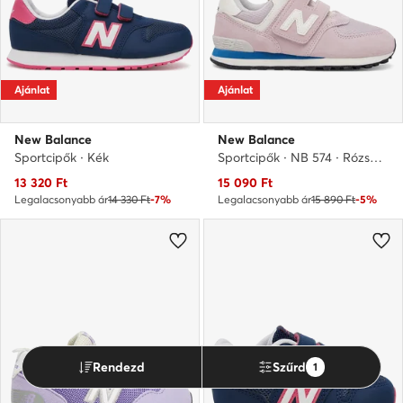
Ajánlat
Ajánlat
New Balance
New Balance
Sportcipők · Kék
Sportcipők · NB 574 · Rózsaszín
Aktuális ár
Aktuális ár
13 320
Ft
15 090
Ft
Legalacsonyabb ár
14 330 Ft
-7%
Legalacsonyabb ár
15 890 Ft
-5%
Rendezd
Szűrd
1