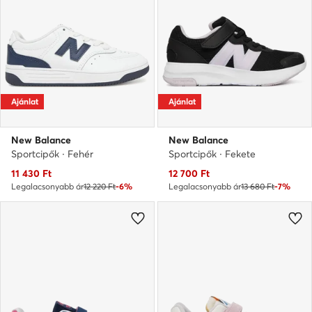
Ajánlat
Ajánlat
New Balance
New Balance
Sportcipők · Fehér
Sportcipők · Fekete
Aktuális ár
Aktuális ár
11 430
Ft
12 700
Ft
Legalacsonyabb ár
12 220 Ft
-6%
Legalacsonyabb ár
13 680 Ft
-7%