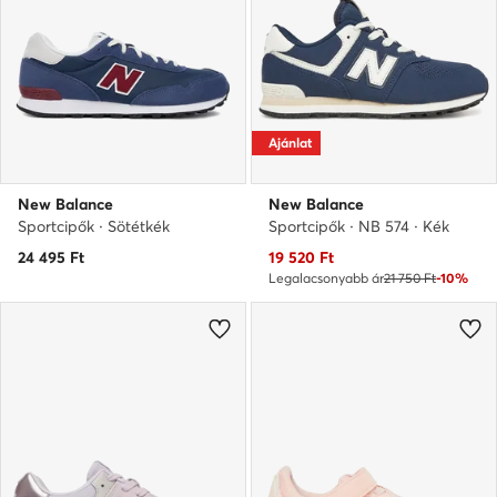
Ajánlat
New Balance
New Balance
Sportcipők · Sötétkék
Sportcipők · NB 574 · Kék
Aktuális ár
24 495
Ft
19 520
Ft
Legalacsonyabb ár
21 750 Ft
-10%