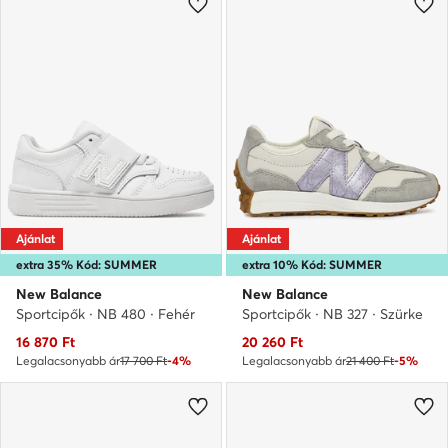
Ajánlat
Ajánlat
extra 35% Kód: SUMMER
extra 10% Kód: SUMMER
New Balance
New Balance
Sportcipők · NB 480 · Fehér
Sportcipők · NB 327 · Szürke
Aktuális ár
Aktuális ár
16 870
Ft
20 260
Ft
Legalacsonyabb ár
17 700 Ft
-4%
Legalacsonyabb ár
21 400 Ft
-5%