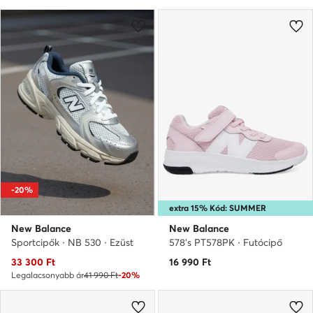
-20%
extra 15% Kód: SUMMER
New Balance
New Balance
Sportcipők · NB 530 · Ezüst
578's PT578PK · Futócipő
Aktuális ár
33 300
Ft
16 990
Ft
Legalacsonyabb ár
41 990 Ft
-20%