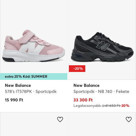
-20%
extra 25% Kód: SUMMER
New Balance
New Balance
578's IT578PK · Sportcipők
Sportcipők · NB 740 · Fekete
Aktuális ár
15 990
Ft
33 300
Ft
Legalacsonyabb ár
41 650 Ft
-20%