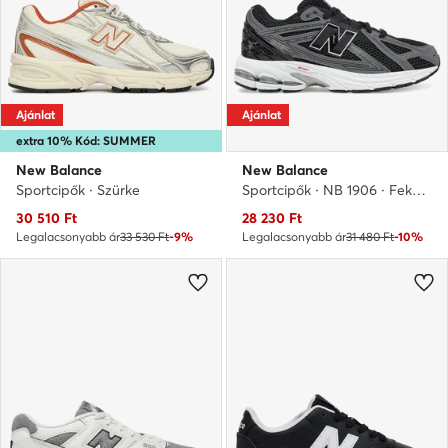
Ajánlat
Ajánlat
extra 10% Kód: SUMMER
New Balance
New Balance
Sportcipők · Szürke
Sportcipők · NB 1906 · Fekete
Aktuális ár
Aktuális ár
30 510
Ft
28 230
Ft
Legalacsonyabb ár
33 530 Ft
-9%
Legalacsonyabb ár
31 480 Ft
-10%