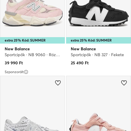
extra 25% Kód: SUMMER
extra 25% Kód: SUMMER
New Balance
New Balance
Sportcipők · NB 9060 · Rózsaszín
Sportcipők · NB 327 · Fekete
39 990
Ft
25 490
Ft
Szponzorált