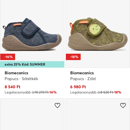
-16%
-18%
extra 25% Kód: SUMMER
Biomecanics
Biomecanics
Papucs · Sötétkék
Papucs · Zöld
Aktuális ár
Aktuális ár
8 540
Ft
6 980
Ft
Legalacsonyabb ár
10 270 Ft
-16%
Legalacsonyabb ár
8 520 Ft
-18%