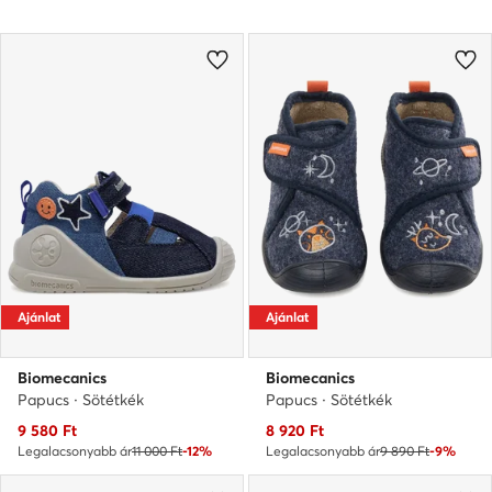
Ajánlat
Ajánlat
Biomecanics
Biomecanics
Papucs · Sötétkék
Papucs · Sötétkék
Aktuális ár
Aktuális ár
9 580
Ft
8 920
Ft
Legalacsonyabb ár
11 000 Ft
-12%
Legalacsonyabb ár
9 890 Ft
-9%