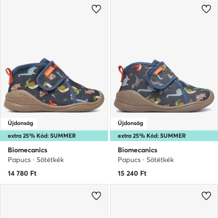
Újdonság
Újdonság
extra 25% Kód: SUMMER
extra 25% Kód: SUMMER
Biomecanics
Biomecanics
Papucs · Sötétkék
Papucs · Sötétkék
14 780
Ft
15 240
Ft