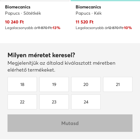
Biomecanics
Biomecanics
Papucs · Sötétkék
Papucs · Kék
Aktuális ár
Aktuális ár
10 240
Ft
11 520
Ft
Legalacsonyabb ár
11 870 Ft
-13%
Legalacsonyabb ár
12 870 Ft
-10%
Milyen méretet keresel?
Megjelenítjük az általad kiválasztott méretben
elérhető termékeket.
18
19
20
21
22
23
24
Mutasd