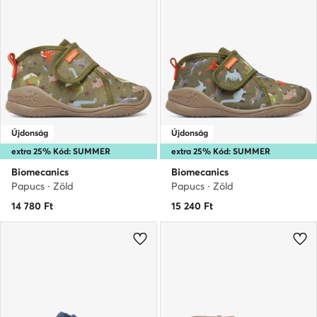
Újdonság
Újdonság
extra 25% Kód: SUMMER
extra 25% Kód: SUMMER
Biomecanics
Biomecanics
Papucs · Zöld
Papucs · Zöld
14 780
Ft
15 240
Ft