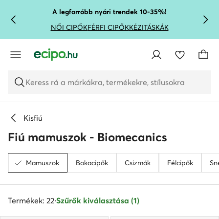
UGRÁS A FŐ TARTALOMRA
UGRÁS A KERESÉSHEZ
A legforróbb nyári trendek 10-35%!
NŐI CIPŐK
FÉRFI CIPŐK
KÉZITÁSKÁK
Keress rá a márkákra, termékekre, stílusokra
Kisfiú
Fiú mamuszok - Biomecanics
Mamuszok
Bokacipők
Csizmák
Félcipők
Sn
Termékek: 22
·
Szűrők kiválasztása (1)