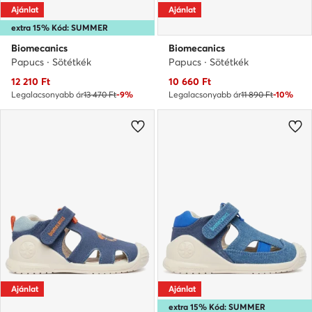
Ajánlat
Ajánlat
extra 15% Kód: SUMMER
Biomecanics
Biomecanics
Papucs · Sötétkék
Papucs · Sötétkék
Aktuális ár
Aktuális ár
12 210
Ft
10 660
Ft
Legalacsonyabb ár
13 470 Ft
-9%
Legalacsonyabb ár
11 890 Ft
-10%
Ajánlat
Ajánlat
extra 15% Kód: SUMMER