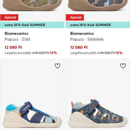
Ajánlat
Ajánlat
extra 25% Kód: SUMMER
extra 25% Kód: SUMMER
Biomecanics
Biomecanics
Papucs · Zöld
Papucs · Sötétkék
Aktuális ár
Aktuális ár
12 080
Ft
12 080
Ft
Legalacsonyabb ár
14 020 Ft
-13%
Legalacsonyabb ár
14 020 Ft
-13%