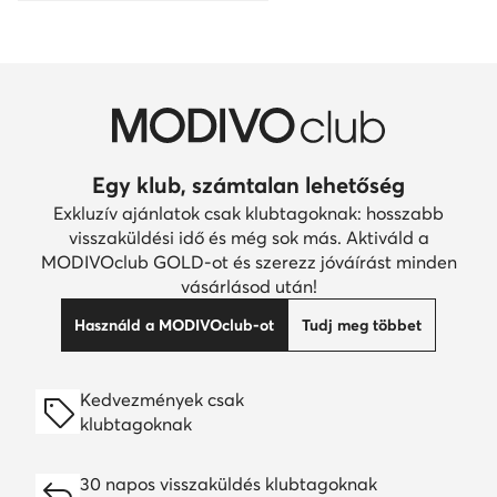
Egy klub, számtalan lehetőség
Exkluzív ajánlatok csak klubtagoknak: hosszabb
visszaküldési idő és még sok más. Aktiváld a
MODIVOclub GOLD-ot és szerezz jóváírást minden
vásárlásod után!
Használd a MODIVOclub-ot
Tudj meg többet
Kedvezmények csak
klubtagoknak
30 napos visszaküldés klubtagoknak