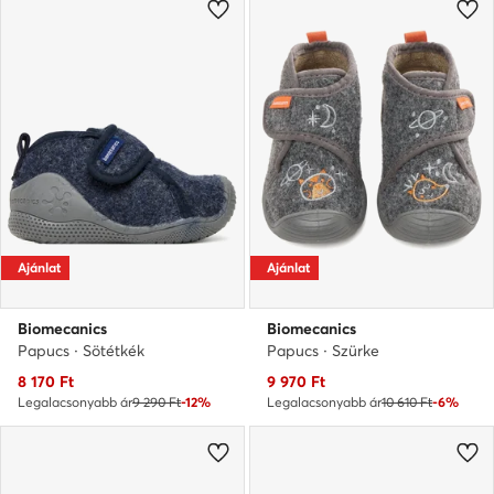
Ajánlat
Ajánlat
Biomecanics
Biomecanics
Papucs · Sötétkék
Papucs · Szürke
Aktuális ár
Aktuális ár
8 170
Ft
9 970
Ft
Legalacsonyabb ár
9 290 Ft
-12%
Legalacsonyabb ár
10 610 Ft
-6%