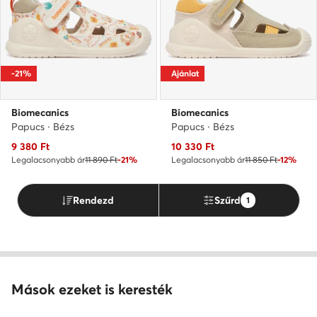
-21%
Ajánlat
Biomecanics
Biomecanics
Papucs · Bézs
Papucs · Bézs
Aktuális ár
Aktuális ár
9 380
Ft
10 330
Ft
Legalacsonyabb ár
11 890 Ft
-21%
Legalacsonyabb ár
11 850 Ft
-12%
Rendezd
Szűrd
1
Mások ezeket is keresték