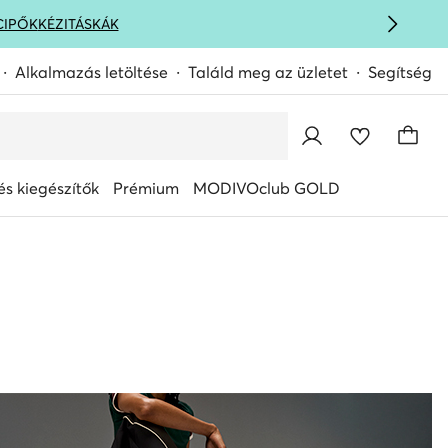
CIPŐK
KÉZITÁSKÁK
Alkalmazás letöltése
Találd meg az üzletet
Segítség
s kiegészítők
Prémium
MODIVOclub GOLD