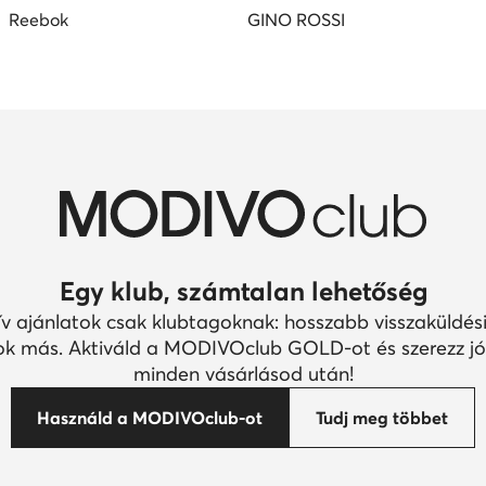
Reebok
GINO ROSSI
Egy klub, számtalan lehetőség
ív ajánlatok csak klubtagoknak: hosszabb visszaküldési
k más. Aktiváld a MODIVOclub GOLD-ot és szerezz jó
minden vásárlásod után!
Használd a MODIVOclub-ot
Tudj meg többet