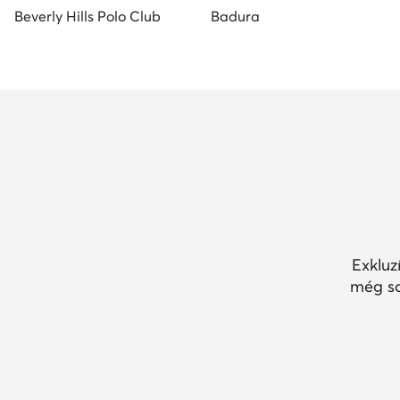
Beverly Hills Polo Club
Badura
Exkluz
még so