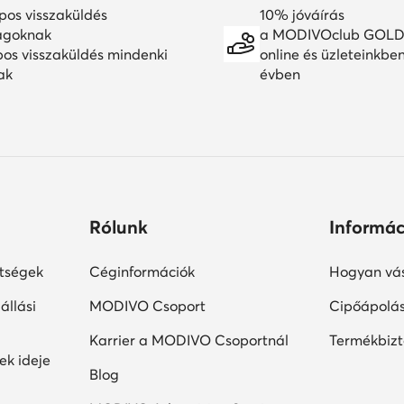
pos visszaküldés
10% jóváírás
agoknak
a MODIVOclub GOLD
pos visszaküldés mindenki
online és üzleteinkbe
ak
évben
Rólunk
Informác
ltségek
Céginformációk
Hogyan vás
állási
MODIVO Csoport
Cipőápolá
Karrier a MODIVO Csoportnál
Termékbiz
ek ideje
Blog