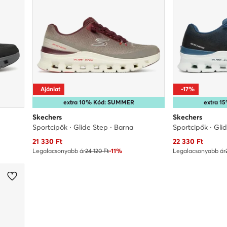
Ajánlat
-17%
extra 10% Kód: SUMMER
extra 
Skechers
Skechers
Sportcipők · Glide Step · Barna
Sportcipők · Gli
Aktuális ár
Aktuális ár
21 330
Ft
22 330
Ft
Legalacsonyabb ár
24 120 Ft
-11%
Legalacsonyabb ár