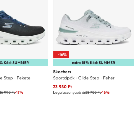
-16%
15% Kód: SUMMER
extra 15% Kód: SUMMER
Skechers
de Step · Fekete
Sportcipők · Glide Step · Fehér
Aktuális ár
23 930
Ft
26 990 Ft
-17%
Legalacsonyabb ár
28 700 Ft
-16%