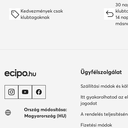
30 na
Kedvezmények csak
klubt
klubtagoknak
14 na
másn
Ügyfélszolgálat
Szállítási módok és kö
Itt gyakorolhatod az el
jogodat
Ország módosítása:
A rendelés teljesítésén
Magyarország (HU)
Fizetési módok