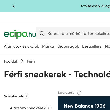
Utolsó esély a le
UGRÁS A FŐ TARTALOMRA
UGRÁS A KERESÉSHEZ
Ajánlatok és akciók
Márka
Újdonságok
Bestsellers
Nő
Főoldal
Férfi
Férfi sneakerek - Technol
Szponzorált
Sneakerek
Termékek száma:
5
New Balance 1906
Alacsony sneakerek
Termékek száma:
5