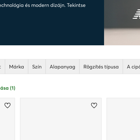
hnológia és modern dizájn. Tekintse
t
Márka
Szín
Alapanyag
Rögzítés típusa
A cip
ása (1)