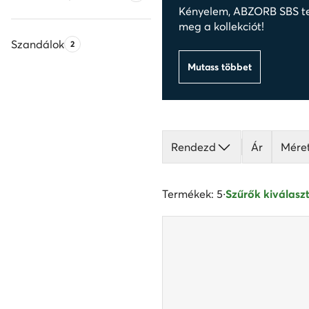
Kényelem, ABZORB SBS tec
meg a kollekciót!
Szandálok
Termékek száma:
2
Mutass többet
Rendezd
Ár
Mére
Termékek: 5
·
Szűrők kiválaszt