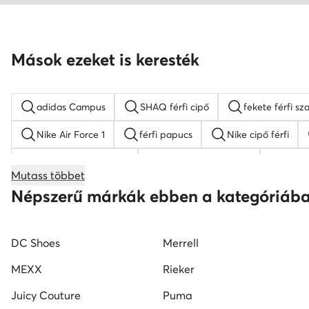
Mások ezeket is keresték
adidas Campus
SHAQ férfi cipő
fekete férfi sz
Nike Air Force 1
férfi papucs
Nike cipő férfi
fekete férfi mokaszin
Kappa férfi sneaker
feket
Mutass többet
férfi magasszárú tornacipő
Lasocki férfi szandálok
Népszerű márkák ebben a kategóriáb
DC Shoes
Merrell
MEXX
Rieker
Juicy Couture
Puma