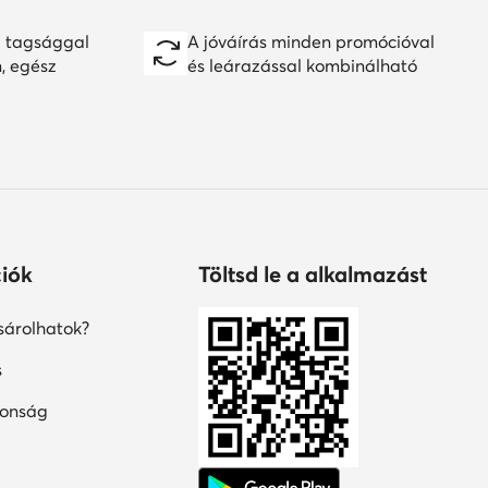
 tagsággal
A jóváírás minden promócióval
n, egész
és leárazással kombinálható
iók
Töltsd le a alkalmazást
árolhatok?
s
tonság