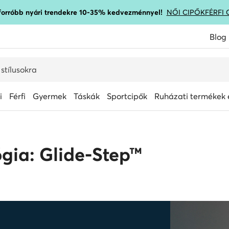
gforróbb nyári trendekre 10-35% kedvezménnyel!
NŐI CIPŐK
FÉRFI 
Blog
i
Férfi
Gyermek
Táskák
Sportcipők
Ruházati termékek é
ógia: Glide-Step™