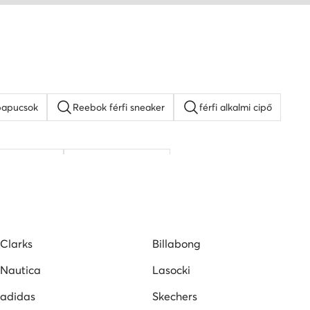
p papucsok
Reebok férfi sneaker
férfi alkalmi cipő
hér férfi cipő
Kappa férfi cipő
Clarks
Billabong
Nautica
Lasocki
adidas
Skechers