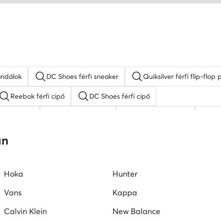
andálok
DC Shoes férfi sneaker
Quiksilver férfi flip-flo
Reebok férfi cipő
DC Shoes férfi cipő
e férfi cipő
férfi adidas cipő
elegáns férfi cipő
fe
Puma férfi cipő
an
Hoka
Hunter
Vans
Kappa
Calvin Klein
New Balance