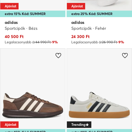
Ajánlat
Ajánlat
extra 15% Kód: SUMMER
extra 25% Kód: SUMMER
adidas
adidas
Sportcipők · Bézs
Sportcipők · Fehér
Aktuális ár
Aktuális ár
40 500
Ft
24 300
Ft
Legalacsonyabb ár
44 990 Ft
-9%
Legalacsonyabb ár
26 990 Ft
-9%
Ajánlat
Trending