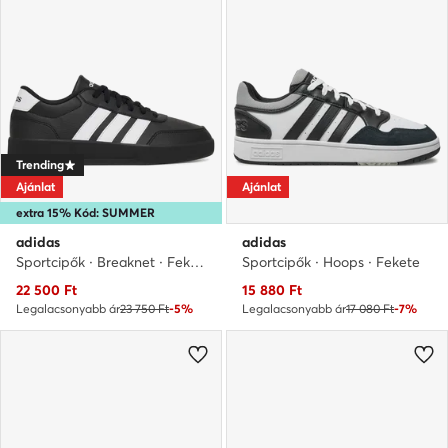
Trending
Ajánlat
Ajánlat
extra 15% Kód: SUMMER
adidas
adidas
Sportcipők · Breaknet · Fekete
Sportcipők · Hoops · Fekete
Aktuális ár
Aktuális ár
22 500
Ft
15 880
Ft
Legalacsonyabb ár
23 750 Ft
-5%
Legalacsonyabb ár
17 080 Ft
-7%