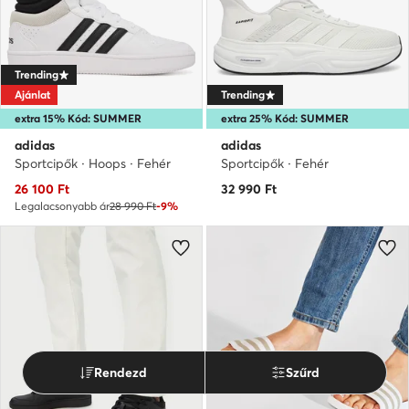
Trending
Ajánlat
Trending
extra 15% Kód: SUMMER
extra 25% Kód: SUMMER
adidas
adidas
Sportcipők · Hoops · Fehér
Sportcipők · Fehér
Aktuális ár
26 100
Ft
32 990
Ft
Legalacsonyabb ár
28 990 Ft
-9%
Rendezd
Szűrd