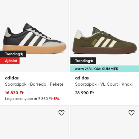
Trending
Ajánlat
Trending
extra 25% Kód: SUMMER
adidas
adidas
Sportcipők · Barreda · Fekete
Sportcipők · VL Court · Khaki
Aktuális ár
16 830
Ft
28 990
Ft
Legalacsonyabb ár
17 860 Ft
-5%