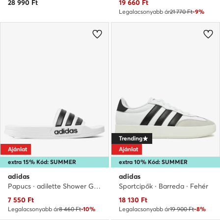
Aktuális ár
28 990
Ft
19 660
Ft
Legalacsonyabb ár
21 770 Ft
-9%
Trending
Ajánlat
Ajánlat
extra 15% Kód: SUMMER
extra 10% Kód: SUMMER
adidas
adidas
Papucs · adilette Shower GZ5921 · Fehér
Sportcipők · Barreda · Fehér
Aktuális ár
Aktuális ár
7 550
Ft
18 130
Ft
Legalacsonyabb ár
8 460 Ft
-10%
Legalacsonyabb ár
19 900 Ft
-8%