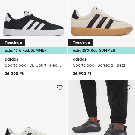
Trending
Trending
extra 15% Kód: SUMMER
extra 25% Kód: SUMMER
adidas
adidas
Sportcipők · VL Court · Fekete
Sportcipők · Barreda · Bézs
26 090
Ft
26 990
Ft