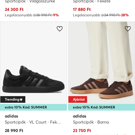
Sportcipők · Világosszürke
Sportcipők · Fekete
Aktuális ár
Aktuális ár
24 300
Ft
17 880
Ft
Legalacsonyabb ár
26 990 Ft
-9%
Legalacsonyabb ár
24 990 Ft
-28%
Trending
Ajánlat
extra 10% Kód: SUMMER
extra 10% Kód: SUMMER
adidas
adidas
Sportcipők · VL Court · Fekete
Sportcipők · Barna
Aktuális ár
28 990
Ft
23 750
Ft