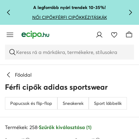
UGRÁS A FŐ TARTALOMRA
UGRÁS A KERESÉSHEZ
A legforróbb nyári trendek 10-35%!
NŐI CIPŐK
FÉRFI CIPŐK
KÉZITÁSKÁK
Keress rá a márkákra, termékekre, stílusokra
Főoldal
Férfi cipők adidas sportswear
Papucsok és flip-flop
Sneakerek
Sport lábbelik
Termékek: 258
·
Szűrők kiválasztása (1)