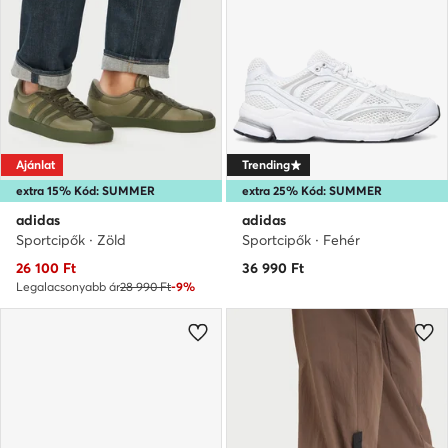
Ajánlat
Trending
extra 15% Kód: SUMMER
extra 25% Kód: SUMMER
adidas
adidas
Sportcipők · Zöld
Sportcipők · Fehér
Aktuális ár
26 100
Ft
36 990
Ft
Legalacsonyabb ár
28 990 Ft
-9%