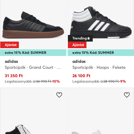
Trending
Ajánlat
Ajánlat
extra 15% Kód: SUMMER
extra 15% Kód: SUMMER
adidas
adidas
Sportcipők · Grand Court · Fekete
Sportcipők · Hoops · Fekete
Aktuális ár
Aktuális ár
31 350
Ft
26 100
Ft
Legalacsonyabb ár
34 990 Ft
-10%
Legalacsonyabb ár
28 990 Ft
-9%