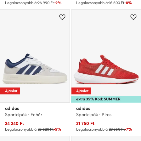
Legalacsonyabb ár
26 990 Ft
-9%
Legalacsonyabb ár
16 600 Ft
-8%
Ajánlat
Ajánlat
extra 35% Kód: SUMMER
adidas
adidas
Sportcipők · Fehér
Sportcipők · Piros
Aktuális ár
Aktuális ár
24 240
Ft
21 750
Ft
Legalacsonyabb ár
25 520 Ft
-5%
Legalacsonyabb ár
23 550 Ft
-7%