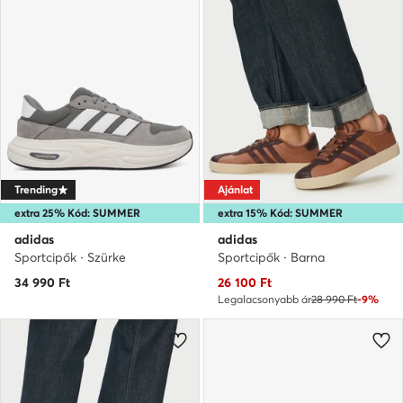
Trending
Ajánlat
extra 25% Kód: SUMMER
extra 15% Kód: SUMMER
adidas
adidas
Sportcipők · Szürke
Sportcipők · Barna
Aktuális ár
34 990
Ft
26 100
Ft
Legalacsonyabb ár
28 990 Ft
-9%