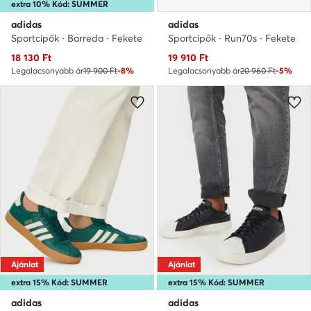
extra 10% Kód: SUMMER
adidas
adidas
Sportcipők · Barreda · Fekete
Sportcipők · Run70s · Fekete
Aktuális ár
Aktuális ár
18 130
Ft
19 910
Ft
Legalacsonyabb ár
19 900 Ft
-8%
Legalacsonyabb ár
20 960 Ft
-5%
Ajánlat
Ajánlat
extra 15% Kód: SUMMER
extra 15% Kód: SUMMER
adidas
adidas