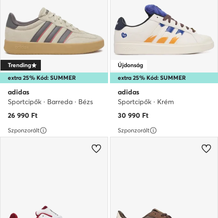
Trending
Újdonság
extra 25% Kód: SUMMER
extra 25% Kód: SUMMER
adidas
adidas
Sportcipők · Barreda · Bézs
Sportcipők · Krém
26 990
Ft
30 990
Ft
Szponzorált
Szponzorált