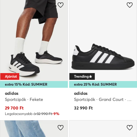
Ajánlat
Trending
extra 15% Kód: SUMMER
extra 25% Kód: SUMMER
adidas
adidas
Sportcipők · Fekete
Sportcipők · Grand Court · Fekete
Aktuális ár
29 700
Ft
32 990
Ft
Legalacsonyabb ár
32 990 Ft
-9%