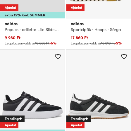
Ajánlat
Ajánlat
extra 15% Kód: SUMMER
adidas
adidas
Papucs · adilette Lite Slides FU8299 · Sötétkék
Sportcipők · Hoops · Sárga
Aktuális ár
Aktuális ár
9 980
Ft
17 860
Ft
Legalacsonyabb ár
10 660 Ft
-6%
Legalacsonyabb ár
18 810 Ft
-5%
Trending
Trending
Ajánlat
Ajánlat