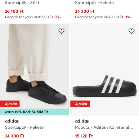
Sportcipők · Zöld
Sportcipők · Fekete
Aktuális ár
Aktuális ár
26 100
Ft
24 300
Ft
Legalacsonyabb ár
28 990 Ft
-9%
Legalacsonyabb ár
26 990 Ft
-9%
Ajánlat
Ajánlat
extra 15% Kód: SUMMER
adidas
adidas
Sportcipők · Fekete
Papucs · Adifom Adilette Slides HQ7218 · Fekete
Aktuális ár
Aktuális ár
24 300
Ft
15 120
Ft