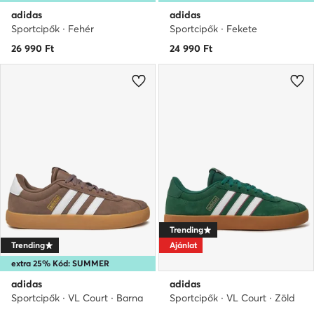
adidas
adidas
Sportcipők · Fehér
Sportcipők · Fekete
26 990
Ft
24 990
Ft
Trending
Trending
Ajánlat
extra 25% Kód: SUMMER
adidas
adidas
Sportcipők · VL Court · Barna
Sportcipők · VL Court · Zöld