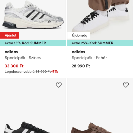
Ajánlat
Újdonság
extra 15% Kód: SUMMER
extra 25% Kód: SUMMER
adidas
adidas
Sportcipők · Színes
Sportcipők · Fehér
Aktuális ár
33 300
Ft
28 990
Ft
Legalacsonyabb ár
36 990 Ft
-9%