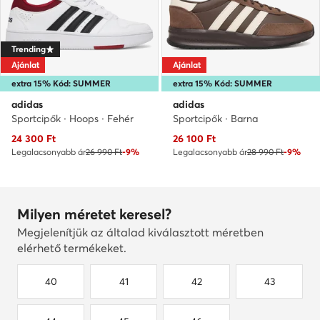
Trending
Ajánlat
Ajánlat
extra 15% Kód: SUMMER
extra 15% Kód: SUMMER
adidas
adidas
Sportcipők · Hoops · Fehér
Sportcipők · Barna
Aktuális ár
Aktuális ár
24 300
Ft
26 100
Ft
Legalacsonyabb ár
26 990 Ft
-9%
Legalacsonyabb ár
28 990 Ft
-9%
Milyen méretet keresel?
Megjelenítjük az általad kiválasztott méretben
elérhető termékeket.
40
41
42
43