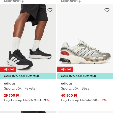
Szponzorált
Szponzorált
Ajánlat
Ajánlat
extra 15% Kód: SUMMER
extra 15% Kód: SUMMER
adidas
adidas
Sportcipők · Fekete
Sportcipők · Bézs
Aktuális ár
Aktuális ár
29 700
Ft
40 500
Ft
Legalacsonyabb ár
32 990 Ft
-9%
Legalacsonyabb ár
44 990 Ft
-9%