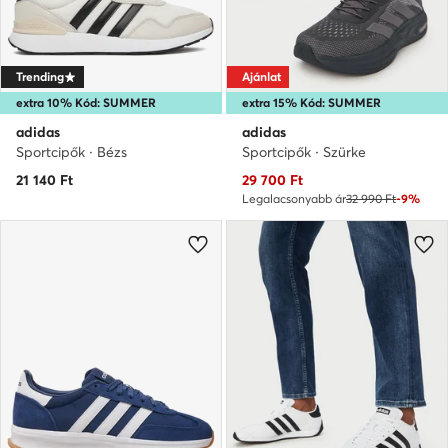
Trending
Ajánlat
extra 10% Kód: SUMMER
extra 15% Kód: SUMMER
adidas
adidas
Sportcipők · Bézs
Sportcipők · Szürke
Aktuális ár
21 140
Ft
29 700
Ft
Legalacsonyabb ár
32 990 Ft
-9%