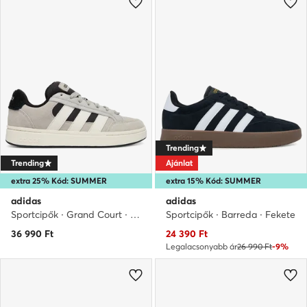
Trending
Trending
Ajánlat
extra 25% Kód: SUMMER
extra 15% Kód: SUMMER
adidas
adidas
Sportcipők · Grand Court · Szürke
Sportcipők · Barreda · Fekete
Aktuális ár
36 990
Ft
24 390
Ft
Legalacsonyabb ár
26 990 Ft
-9%