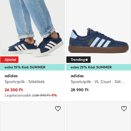
Ajánlat
Trending
extra 15% Kód: SUMMER
extra 25% Kód: SUMMER
adidas
adidas
Sportcipők · Sötétkék
Sportcipők · VL Court · Sötétkék
Aktuális ár
24 300
Ft
28 990
Ft
Legalacsonyabb ár
26 990 Ft
-9%