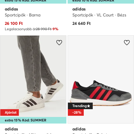
extra 15% Kód: SUMMER
extra 10% Kód: SUMMER
adidas
adidas
Sportcipők · Barna
Sportcipők · VL Court · Bézs
Aktuális ár
26 100
Ft
24 640
Ft
Legalacsonyabb ár
28 990 Ft
-9%
Trending
Ajánlat
-28%
extra 15% Kód: SUMMER
adidas
adidas