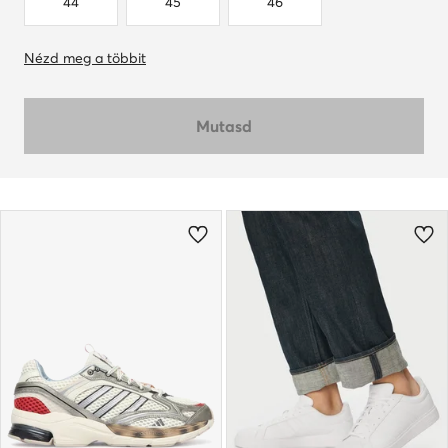
44
45
46
Nézd meg a többit
Mutasd