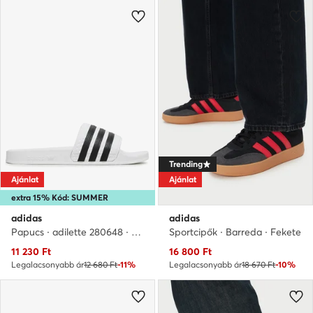
Trending
Ajánlat
Ajánlat
extra 15% Kód: SUMMER
adidas
adidas
Papucs · adilette 280648 · Fehér
Sportcipők · Barreda · Fekete
Aktuális ár
Aktuális ár
11 230
Ft
16 800
Ft
Legalacsonyabb ár
12 680 Ft
-11%
Legalacsonyabb ár
18 670 Ft
-10%