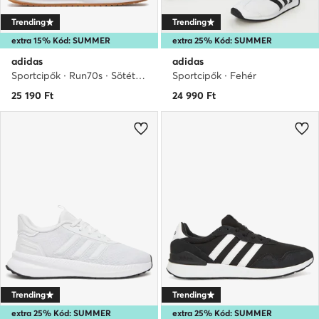
Trending
Trending
extra 15% Kód: SUMMER
extra 25% Kód: SUMMER
adidas
adidas
Sportcipők · Run70s · Sötétkék
Sportcipők · Fehér
25 190
Ft
24 990
Ft
Trending
Trending
extra 25% Kód: SUMMER
extra 25% Kód: SUMMER