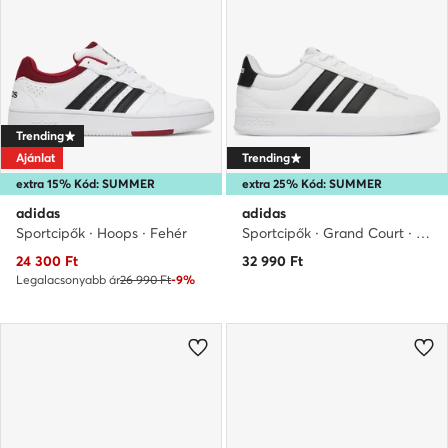
Trending
Ajánlat
Trending
extra 15% Kód: SUMMER
extra 25% Kód: SUMMER
adidas
adidas
Sportcipők · Hoops · Fehér
Sportcipők · Grand Court · Fehér
Aktuális ár
24 300
Ft
32 990
Ft
Legalacsonyabb ár
26 990 Ft
-9%