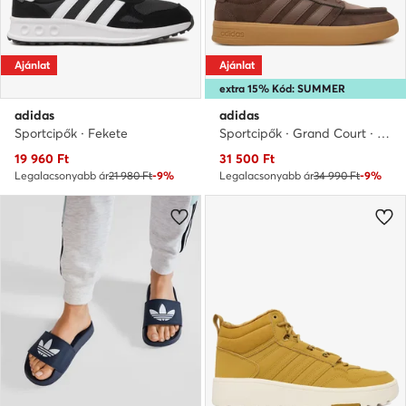
Ajánlat
Ajánlat
extra 15% Kód: SUMMER
adidas
adidas
Sportcipők · Fekete
Sportcipők · Grand Court · Barna
Aktuális ár
Aktuális ár
19 960
Ft
31 500
Ft
Legalacsonyabb ár
21 980 Ft
-9%
Legalacsonyabb ár
34 990 Ft
-9%