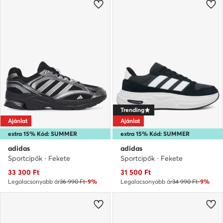
Trending
Ajánlat
Ajánlat
extra 15% Kód: SUMMER
extra 15% Kód: SUMMER
adidas
adidas
Sportcipők · Fekete
Sportcipők · Fekete
Aktuális ár
Aktuális ár
33 300
Ft
31 500
Ft
Legalacsonyabb ár
36 990 Ft
-9%
Legalacsonyabb ár
34 990 Ft
-9%