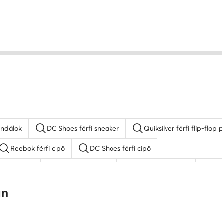
andálok
DC Shoes férfi sneaker
Quiksilver férfi flip-flo
Reebok férfi cipő
DC Shoes férfi cipő
e férfi cipő
férfi adidas cipő
elegáns férfi cipő
fe
Puma férfi cipő
an