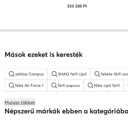
333 320
Ft
Mások ezeket is keresték
adidas Campus
SHAQ férfi cipő
fekete férfi sz
Nike Air Force 1
férfi papucs
Nike cipő férfi
fekete férfi mokaszin
Kappa férfi sneaker
feket
Mutass többet
férfi magasszárú tornacipő
Lasocki férfi szandálok
Népszerű márkák ebben a kategóriáb