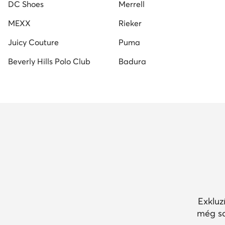
DC Shoes
Merrell
MEXX
Rieker
Juicy Couture
Puma
Beverly Hills Polo Club
Badura
Exkluz
még so