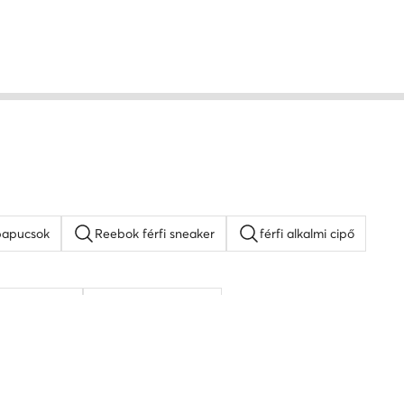
p papucsok
Reebok férfi sneaker
férfi alkalmi cipő
hér férfi cipő
Kappa férfi cipő