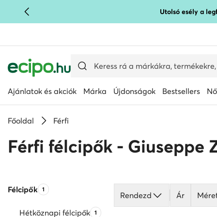
Utolsó esély a le
UGRÁS A FŐ TARTALOMRA
UGRÁS A KERESÉSHEZ
Ajánlatok és akciók
Márka
Újdonságok
Bestsellers
Nő
Főoldal
Férfi
Férfi félcipők - Giuseppe 
Félcipők
Termékek száma:
1
Rendezd
Ár
Mére
Hétköznapi félcipők
Termékek száma:
1