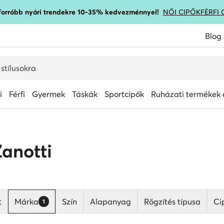
gforróbb nyári trendekre 10-35% kedvezménnyel!
NŐI CIPŐK
FÉRFI 
Blog
i
Férfi
Gyermek
Táskák
Sportcipők
Ruházati termékek é
Zanotti
t
Márka
Szín
Alapanyag
Rögzítés típusa
Ci
1