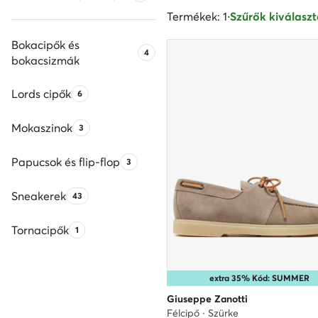
Termékek: 1
·
Szűrők kiválaszt
Bokacipők és
Termékek száma:
4
bokacsizmák
Lords cipők
Termékek száma:
6
Mokaszinok
Termékek száma:
3
Papucsok és flip-flop
Termékek száma:
3
Sneakerek
Termékek száma:
43
Tornacipők
Termékek száma:
1
extra 35% Kód: SUMMER
Giuseppe Zanotti
Félcipő · Szürke