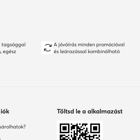
 tagsággal
A jóváírás minden promócióval
n, egész
és leárazással kombinálható
iók
Töltsd le a alkalmazást
árolhatok?
s