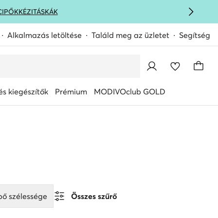
CIPŐK
KÉZITÁSKÁK
Alkalmazás letöltése
Találd meg az üzletet
Segítség
s kiegészítők
Prémium
MODIVOclub GOLD
pő szélessége
Összes szűrő