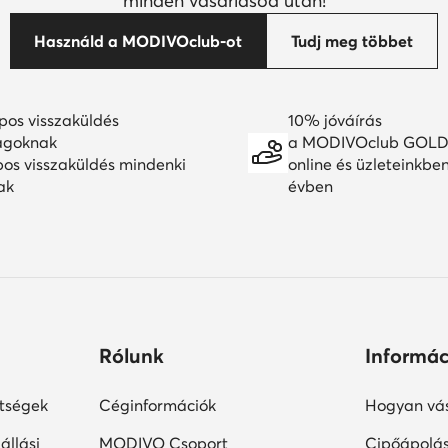
minden vásárlásod után!
Használd a MODIVOclub-ot
Tudj meg többet
pos visszaküldés
10% jóváírás
agoknak
a MODIVOclub GOLD
pos visszaküldés mindenki
online és üzleteinkbe
ak
évben
Rólunk
Informác
ltségek
Céginformációk
Hogyan vás
állási
MODIVO Csoport
Cipőápolá