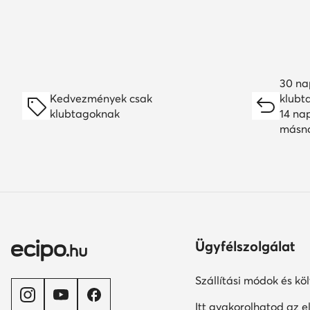
30 na
Kedvezmények csak
klubt
klubtagoknak
14 na
másn
Ügyfélszolgálat
Szállítási módok és kö
Itt gyakorolhatod az el