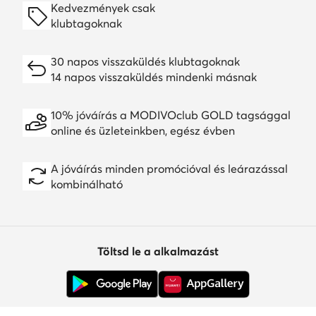
Kedvezmények csak
klubtagoknak
30 napos visszaküldés klubtagoknak
14 napos visszaküldés mindenki másnak
10% jóváírás a MODIVOclub GOLD tagsággal
online és üzleteinkben, egész évben
A jóváírás minden promócióval és leárazással
kombinálható
Töltsd le a alkalmazást