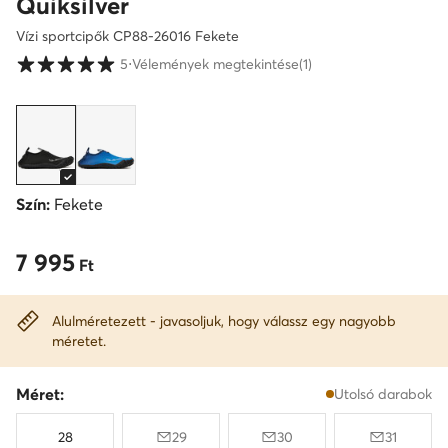
Quiksilver
Vízi sportcipők CP88-26016 Fekete
Vásárlói értékelések 1-5 skálán
5
⋅
Vélemények megtekintése
(1)
Szín:
Fekete
7 995
7 995 Ft
Ft
Alulméretezett - javasoljuk, hogy válassz egy nagyobb
méretet.
Méret:
Utolsó darabok
28
29
30
31