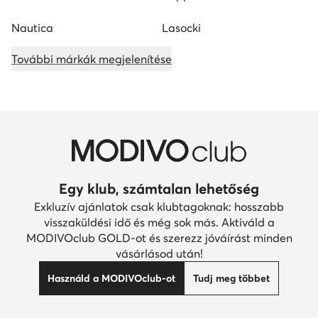
Nautica
Lasocki
További márkák megjelenítése
Egy klub, számtalan lehetőség
Exkluzív ajánlatok csak klubtagoknak: hosszabb
visszaküldési idő és még sok más. Aktiváld a
MODIVOclub GOLD-ot és szerezz jóváírást minden
vásárlásod után!
Használd a MODIVOclub-ot
Tudj meg többet