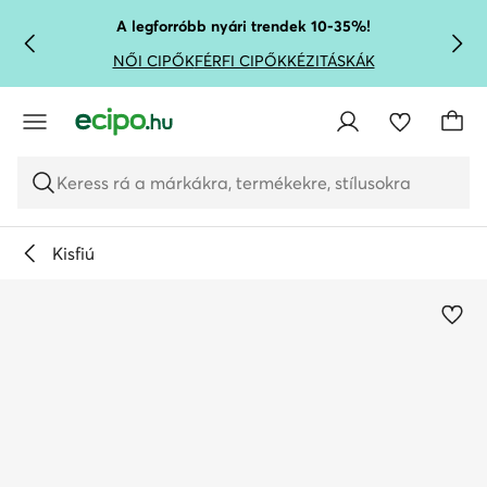
UGRÁS A FŐ TARTALOMRA
UGRÁS A KERESÉSHEZ
A legforróbb nyári trendek 10-35%!
NŐI CIPŐK
FÉRFI CIPŐK
KÉZITÁSKÁK
Keress rá a márkákra, termékekre, stílusokra
Kisfiú