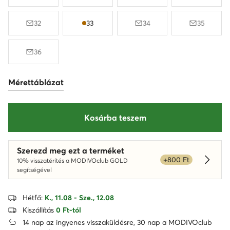
32
33
34
35
36
Mérettáblázat
Kosárba teszem
Szerezd meg ezt a terméket
+800 Ft
10% visszatérítés a MODIVOclub GOLD
Dowied
segítségével
Hétfő:
K., 11.08 - Sze., 12.08
Kiszállítás
0 Ft-tól
14 nap az ingyenes visszaküldésre, 30 nap a MODIVOclub