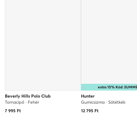
extra 15% Kód: SUMM
Beverly Hills Polo Club
Hunter
Tornacipő · Fehér
Gumicsizma · Sötétkék
7 995
Ft
12 795
Ft