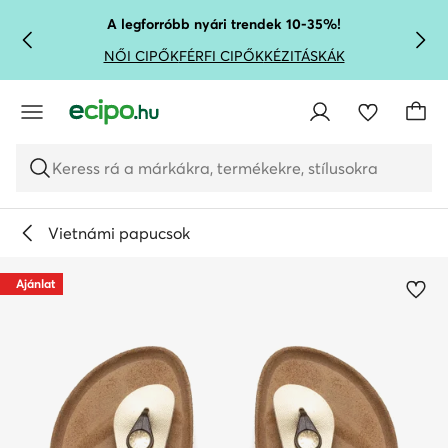
UGRÁS A FŐ TARTALOMRA
UGRÁS A KERESÉSHEZ
A legforróbb nyári trendek 10-35%!
NŐI CIPŐK
FÉRFI CIPŐK
KÉZITÁSKÁK
Keress rá a márkákra, termékekre, stílusokra
Vietnámi papucsok
Ajánlat