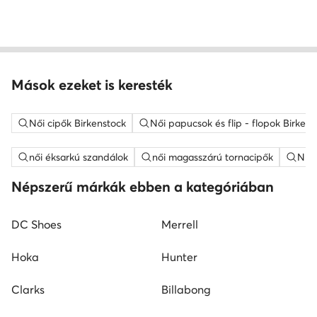
Mások ezeket is keresték
Női cipők Birkenstock
Női papucsok és flip - flopok Birkens
női éksarkú szandálok
női magasszárú tornacipők
Nine
Népszerű márkák ebben a kategóriában
DC Shoes
Merrell
Hoka
Hunter
Clarks
Billabong