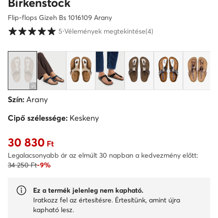
Birkenstock
Flip-flops Gizeh Bs 1016109 Arany
Vásárlói értékelések 1-5 skálán
5
⋅
Vélemények megtekintése
(4)
Szín:
Arany
Cipő szélessége:
Keskeny
30 830
Aktuális ár 30 830 Ft
Ft
Legalacsonyabb ár az elmúlt 30 napban a kedvezmény előtt:
34 250 Ft
-9%
Ez a termék jelenleg nem kapható.
Iratkozz fel az értesítésre. Értesítünk, amint újra
kapható lesz.