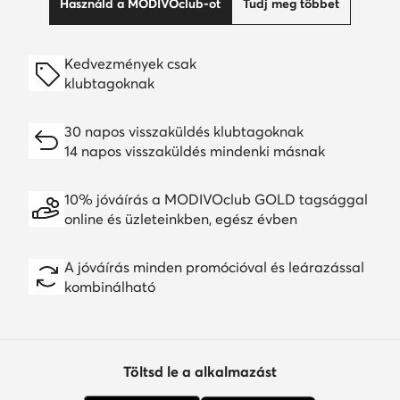
Használd a MODIVOclub-ot
Tudj meg többet
Kedvezmények csak
klubtagoknak
30 napos visszaküldés klubtagoknak
14 napos visszaküldés mindenki másnak
10% jóváírás a MODIVOclub GOLD tagsággal
online és üzleteinkben, egész évben
A jóváírás minden promócióval és leárazással
kombinálható
Töltsd le a alkalmazást