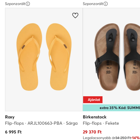
Szponzorált
Szponzorált
Ajánlat
extra 35% Kód: SUMM
Roxy
Birkenstock
Flip-flops · ARJL100663-PBA · Sárga
Flip-flops · Fekete
Aktuális ár
6 995
Ft
29 370
Ft
Legalacsonyabb ár
34 250 Ft
-14%