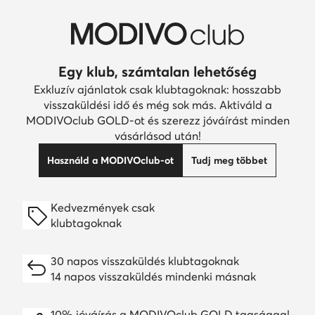
Egy klub, számtalan lehetőség
Exkluzív ajánlatok csak klubtagoknak: hosszabb
visszaküldési idő és még sok más. Aktiváld a
MODIVOclub GOLD-ot és szerezz jóváírást minden
vásárlásod után!
Használd a MODIVOclub-ot
Tudj meg többet
Kedvezmények csak
klubtagoknak
30 napos visszaküldés klubtagoknak
14 napos visszaküldés mindenki másnak
10% jóváírás a MODIVOclub GOLD tagsággal