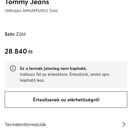
Tommy Jeans
Válltáska AM0AM12902 Zöld
Szín:
Zöld
28 840
28 840 Ft
Ft
Ez a termék jelenleg nem kapható.
Iratkozz fel az értesítésre. Értesítünk, amint újra
kapható lesz.
Értesítsenek az elérhetőségről
Termékinformációk