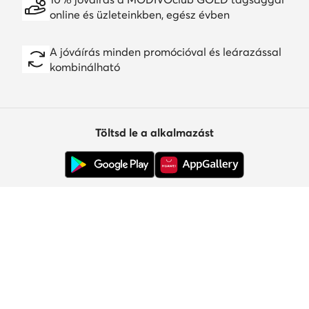
online és üzleteinkben, egész évben
A jóváírás minden promócióval és leárazással
kombinálható
Töltsd le a alkalmazást
Ügyfélszolgálat
Rólunk
Információk