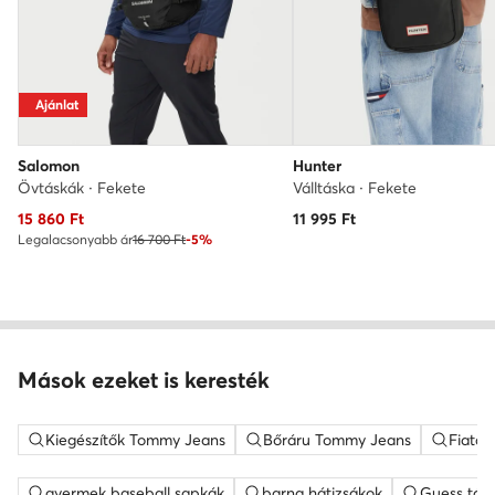
Ajánlat
Salomon
Hunter
Övtáskák · Fekete
Válltáska · Fekete
Aktuális ár
15 860
Ft
11 995
Ft
Legalacsonyabb ár
16 700 Ft
-5%
Mások ezeket is keresték
Kiegészítők Tommy Jeans
Bőráru Tommy Jeans
Fiata
gyermek baseball sapkák
barna hátizsákok
Guess tás