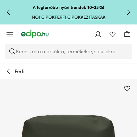
UGRÁS A FŐ TARTALOMRA
UGRÁS A KERESÉSHEZ
A legforróbb nyári trendek 10-35%!
NŐI CIPŐK
FÉRFI CIPŐK
KÉZITÁSKÁK
Keress rá a márkákra, termékekre, stílusokra
Férfi