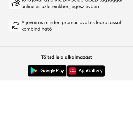
online és üzleteinkben, egész évben
A jóváírás minden promócióval és leárazással
kombinálható
Töltsd le a alkalmazást
Ügyfélszolgálat
Rólunk
Információk