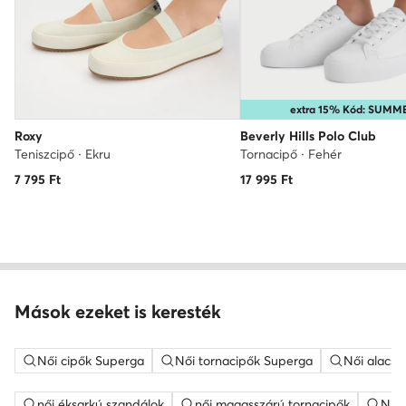
extra 15% Kód: SUMM
Roxy
Beverly Hills Polo Club
Teniszcipő · Ekru
Tornacipő · Fehér
7 795
Ft
17 995
Ft
Mások ezeket is keresték
Női cipők Superga
Női tornacipők Superga
Női alacso
női éksarkú szandálok
női magasszárú tornacipők
Nine