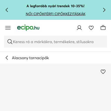
UGRÁS A FŐ TARTALOMRA
UGRÁS A KERESÉSHEZ
A legforróbb nyári trendek 10-35%!
NŐI CIPŐK
FÉRFI CIPŐK
KÉZITÁSKÁK
Keress rá a márkákra, termékekre, stílusokra
Alacsony tornacipők