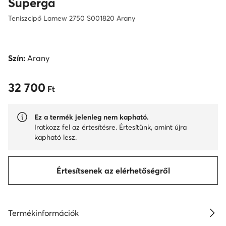
Superga
Teniszcipő Lamew 2750 S001820 Arany
Szín:
Arany
32 700
32 700 Ft
Ft
Ez a termék jelenleg nem kapható.
Iratkozz fel az értesítésre. Értesítünk, amint újra
kapható lesz.
Értesítsenek az elérhetőségről
Termékinformációk