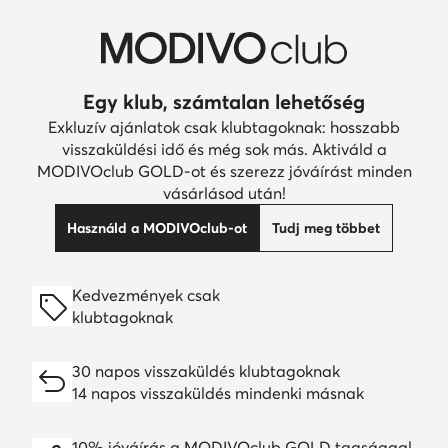
Egy klub, számtalan lehetőség
Exkluzív ajánlatok csak klubtagoknak: hosszabb
visszaküldési idő és még sok más. Aktiváld a
MODIVOclub GOLD-ot és szerezz jóváírást minden
vásárlásod után!
Használd a MODIVOclub-ot
Tudj meg többet
Kedvezmények csak
klubtagoknak
30 napos visszaküldés klubtagoknak
14 napos visszaküldés mindenki másnak
10% jóváírás a MODIVOclub GOLD tagsággal