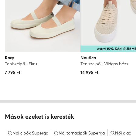
extra 15% Kód: SUMM
Roxy
Nautica
Teniszcipő · Ekru
Teniszcipő · Világos bézs
7 795
Ft
14 995
Ft
Mások ezeket is keresték
Női cipők Superga
Női tornacipők Superga
Női alacso