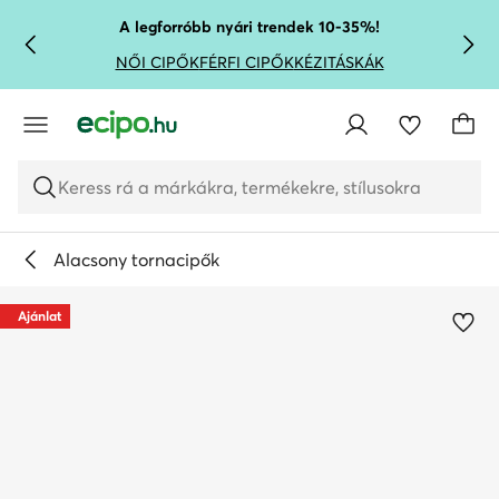
UGRÁS A FŐ TARTALOMRA
UGRÁS A KERESÉSHEZ
A legforróbb nyári trendek 10-35%!
NŐI CIPŐK
FÉRFI CIPŐK
KÉZITÁSKÁK
Keress rá a márkákra, termékekre, stílusokra
Alacsony tornacipők
Ajánlat