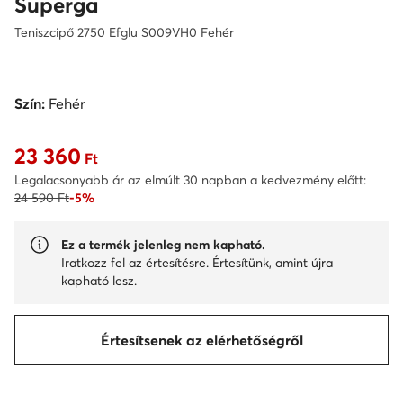
Superga
Teniszcipő 2750 Efglu S009VH0 Fehér
Szín:
Fehér
23 360
Aktuális ár 23 360 Ft
Ft
Legalacsonyabb ár az elmúlt 30 napban a kedvezmény előtt:
24 590 Ft
-5%
Ez a termék jelenleg nem kapható.
Iratkozz fel az értesítésre. Értesítünk, amint újra
kapható lesz.
Értesítsenek az elérhetőségről