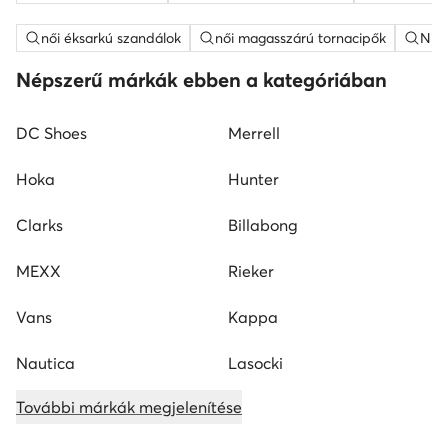
női éksarkú szandálok
női magasszárú tornacipők
Nine
Népszerű márkák ebben a kategóriában
DC Shoes
Merrell
Hoka
Hunter
Clarks
Billabong
MEXX
Rieker
Vans
Kappa
Nautica
Lasocki
További márkák megjelenítése