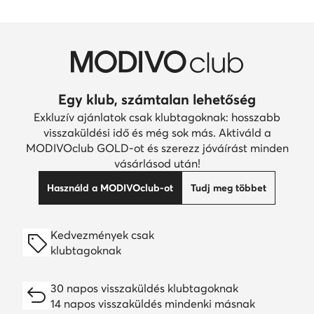
Egy klub, számtalan lehetőség
Exkluzív ajánlatok csak klubtagoknak: hosszabb
visszaküldési idő és még sok más. Aktiváld a
MODIVOclub GOLD-ot és szerezz jóváírást minden
vásárlásod után!
Használd a MODIVOclub-ot
Tudj meg többet
Kedvezmények csak
klubtagoknak
30 napos visszaküldés klubtagoknak
14 napos visszaküldés mindenki másnak