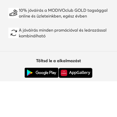
10% jóváírás a MODIVOclub GOLD tagsággal
online és üzleteinkben, egész évben
A jóváírás minden promócióval és leárazással
kombinálható
Töltsd le a alkalmazást
Ügyfélszolgálat
Rólunk
Információk