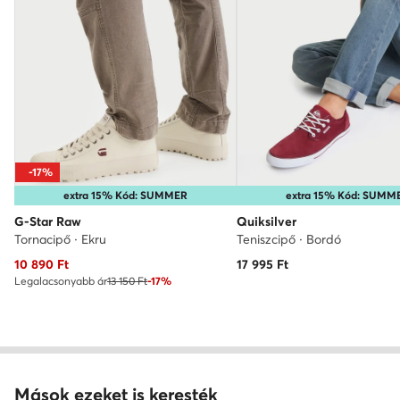
-17%
extra 15% Kód: SUMMER
extra 15% Kód: SUMM
G-Star Raw
Quiksilver
Tornacipő · Ekru
Teniszcipő · Bordó
Aktuális ár
10 890
Ft
17 995
Ft
Legalacsonyabb ár
13 150 Ft
-17%
Mások ezeket is keresték