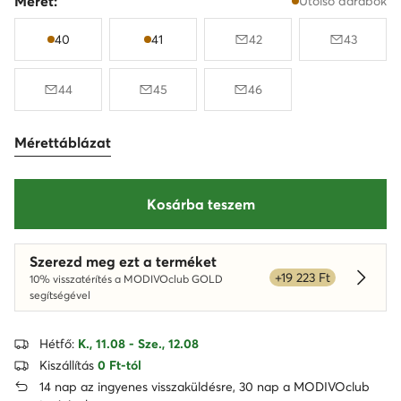
Méret:
Utolsó darabok
40
41
42
43
44
45
46
Mérettáblázat
Kosárba teszem
Szerezd meg ezt a terméket
+19 223 Ft
10% visszatérítés a MODIVOclub GOLD
Dowied
segítségével
Hétfő:
K., 11.08 - Sze., 12.08
Kiszállítás
0 Ft-tól
14 nap az ingyenes visszaküldésre, 30 nap a MODIVOclub