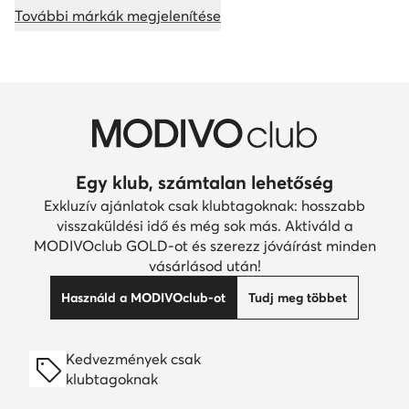
További márkák megjelenítése
Egy klub, számtalan lehetőség
Exkluzív ajánlatok csak klubtagoknak: hosszabb
visszaküldési idő és még sok más. Aktiváld a
MODIVOclub GOLD-ot és szerezz jóváírást minden
vásárlásod után!
Használd a MODIVOclub-ot
Tudj meg többet
Kedvezmények csak
klubtagoknak