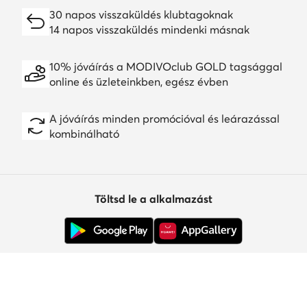
30 napos visszaküldés klubtagoknak
14 napos visszaküldés mindenki másnak
10% jóváírás a MODIVOclub GOLD tagsággal
online és üzleteinkben, egész évben
A jóváírás minden promócióval és leárazással
kombinálható
Töltsd le a alkalmazást
Ügyfélszolgálat