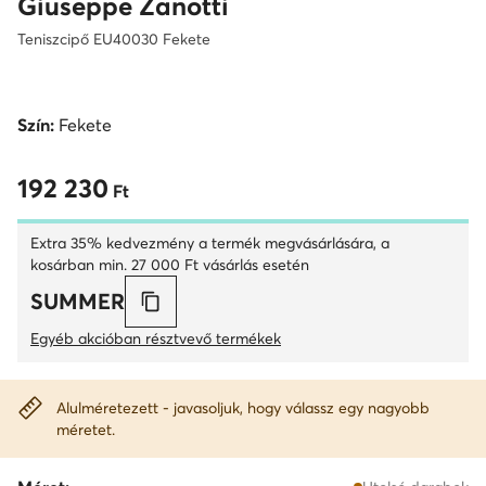
Giuseppe Zanotti
Teniszcipő EU40030 Fekete
Szín:
Fekete
192 230
192 230 Ft
Ft
Extra 35% kedvezmény a termék megvásárlására, a
kosárban min. 27 000 Ft vásárlás esetén
SUMMER
Egyéb akcióban résztvevő termékek
Alulméretezett - javasoljuk, hogy válassz egy nagyobb
méretet.