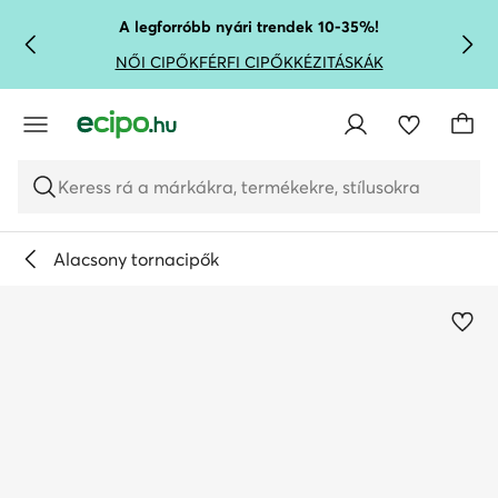
UGRÁS A FŐ TARTALOMRA
UGRÁS A KERESÉSHEZ
A legforróbb nyári trendek 10-35%!
NŐI CIPŐK
FÉRFI CIPŐK
KÉZITÁSKÁK
Keress rá a márkákra, termékekre, stílusokra
Alacsony tornacipők