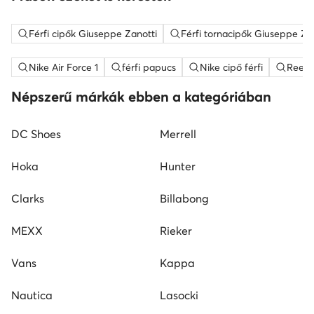
Férfi cipők Giuseppe Zanotti
Férfi tornacipők Giuseppe Za
Nike Air Force 1
férfi papucs
Nike cipő férfi
Reebok
Népszerű márkák ebben a kategóriában
DC Shoes
Merrell
Hoka
Hunter
Clarks
Billabong
MEXX
Rieker
Vans
Kappa
Nautica
Lasocki