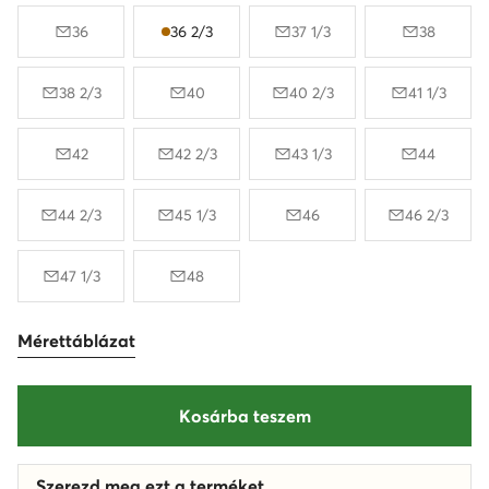
36
36 2/3
37 1/3
38
38 2/3
40
40 2/3
41 1/3
42
42 2/3
43 1/3
44
44 2/3
45 1/3
46
46 2/3
47 1/3
48
Mérettáblázat
Kosárba teszem
Szerezd meg ezt a terméket