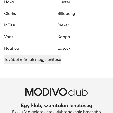
Hoka
Hunter
Clarks
Billabong
MEXX
Rieker
Vans
Kappa
Nautica
Lasocki
További márkák megjelenítése
Egy klub, számtalan lehetőség
Exkluzív ajánlatok csak klubtagoknak: hosszabb