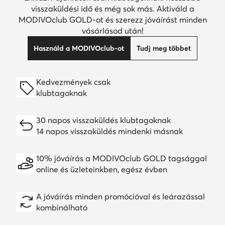
visszaküldési idő és még sok más. Aktiváld a
MODIVOclub GOLD-ot és szerezz jóváírást minden
vásárlásod után!
Használd a MODIVOclub-ot
Tudj meg többet
Kedvezmények csak
klubtagoknak
30 napos visszaküldés klubtagoknak
14 napos visszaküldés mindenki másnak
10% jóváírás a MODIVOclub GOLD tagsággal
online és üzleteinkben, egész évben
A jóváírás minden promócióval és leárazással
kombinálható