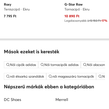
Roxy
G-Star Raw
Teniszcipő · Ekru
Tornacipő · Ekru
Aktuális ár
7 795
Ft
10 890
Ft
Legalacsonyabb ár
13 150 Ft
-17%
Mások ezeket is keresték
Női cipők adidas
Női tornacipők adidas
Női alacsony 
női éksarkú szandálok
női magasszárú tornacipők
Nine
Népszerű márkák ebben a kategóriában
DC Shoes
Merrell