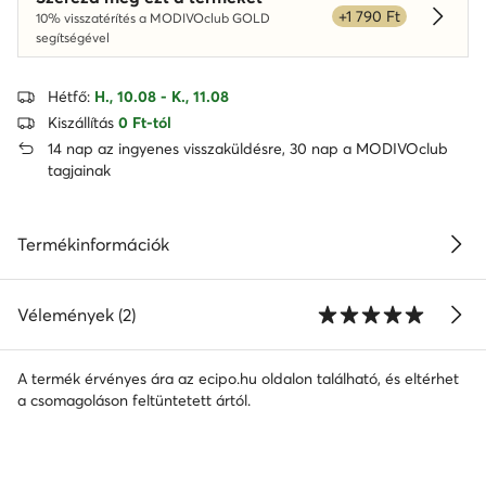
+1 790 Ft
10% visszatérítés a MODIVOclub GOLD
Dowied
segítségével
Hétfő:
H., 10.08 - K., 11.08
Kiszállítás
0 Ft-tól
14 nap az ingyenes visszaküldésre, 30 nap a MODIVOclub
tagjainak
Termékinformációk
Vélemények (2)
A termék érvényes ára az ecipo.hu oldalon található, és eltérhet
a csomagoláson feltüntetett ártól.