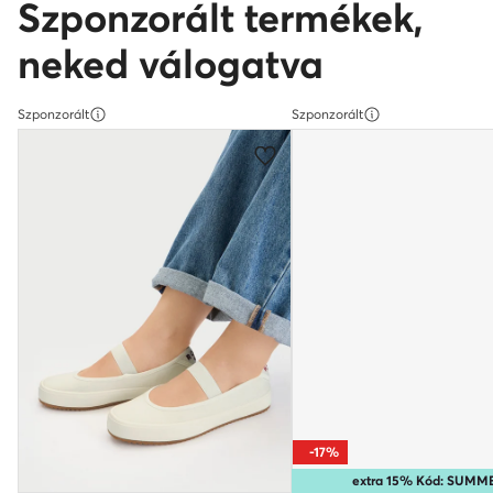
Szponzorált termékek,
neked válogatva
Szponzorált
Szponzorált
-17%
extra 15% Kód: SUMM