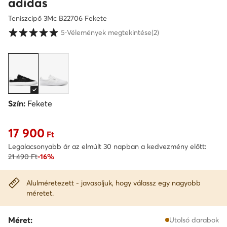
adidas
Teniszcipő 3Mc B22706 Fekete
Vásárlói értékelések 1-5 skálán
5
⋅
Vélemények megtekintése
(2)
Szín:
Fekete
17 900
Aktuális ár 17 900 Ft
Ft
Legalacsonyabb ár az elmúlt 30 napban a kedvezmény előtt:
21 490 Ft
-16%
Alulméretezett - javasoljuk, hogy válassz egy nagyobb
méretet.
Méret:
Utolsó darabok