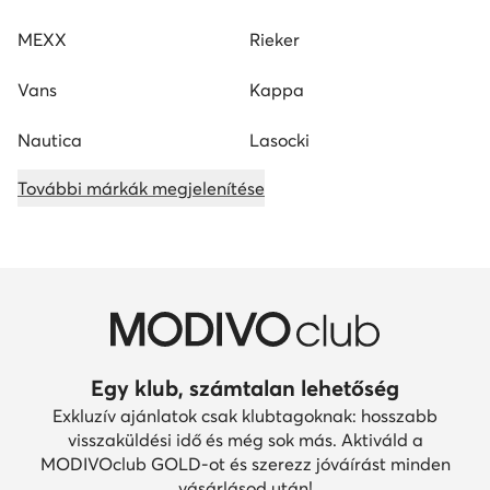
MEXX
Rieker
Vans
Kappa
Nautica
Lasocki
További márkák megjelenítése
Egy klub, számtalan lehetőség
Exkluzív ajánlatok csak klubtagoknak: hosszabb
visszaküldési idő és még sok más. Aktiváld a
MODIVOclub GOLD-ot és szerezz jóváírást minden
vásárlásod után!