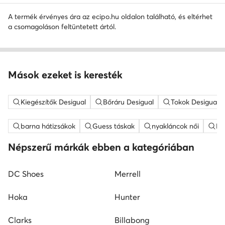
A termék érvényes ára az ecipo.hu oldalon található, és eltérhet
a csomagoláson feltüntetett ártól.
Mások ezeket is keresték
Kiegészítők Desigual
Bőráru Desigual
Tokok Desigual
barna hátizsákok
Guess táskak
nyakláncok női
ME
Népszerű márkák ebben a kategóriában
DC Shoes
Merrell
Hoka
Hunter
Clarks
Billabong