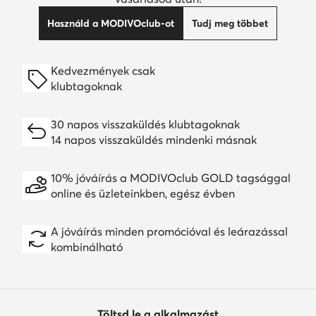
Használd a MODIVOclub-ot
Tudj meg többet
Kedvezmények csak
klubtagoknak
30 napos visszaküldés klubtagoknak
14 napos visszaküldés mindenki másnak
10% jóváírás a MODIVOclub GOLD tagsággal
online és üzleteinkben, egész évben
A jóváírás minden promócióval és leárazással
kombinálható
Töltsd le a alkalmazást