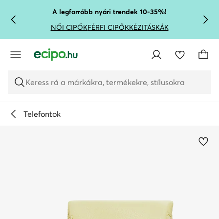
UGRÁS A FŐ TARTALOMRA
UGRÁS A KERESÉSHEZ
A legforróbb nyári trendek 10-35%!
NŐI CIPŐK
FÉRFI CIPŐK
KÉZITÁSKÁK
Keress rá a márkákra, termékekre, stílusokra
Telefontok