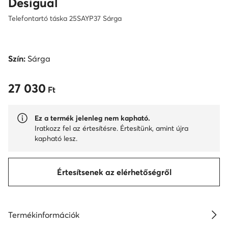
Desigual
Telefontartó táska 25SAYP37 Sárga
Szín:
Sárga
27 030
27 030 Ft
Ft
Ez a termék jelenleg nem kapható.
Iratkozz fel az értesítésre. Értesítünk, amint újra
kapható lesz.
Értesítsenek az elérhetőségről
Termékinformációk