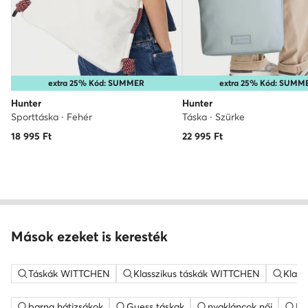
extra 25% Kód: SUMMER
extra 25% Kód: SUMM
Hunter
Hunter
Sporttáska · Fehér
Táska · Szürke
18 995
Ft
22 995
Ft
Mások ezeket is keresték
Táskák WITTCHEN
Klasszikus táskák WITTCHEN
Klass
barna hátizsákok
Guess táskak
nyakláncok női
ME