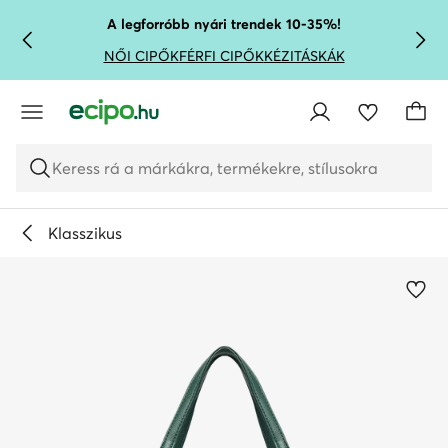
UGRÁS A FŐ TARTALOMRA
UGRÁS A KERESÉSHEZ
A legforróbb nyári trendek 10-35%!
NŐI CIPŐK
FÉRFI CIPŐK
KÉZITÁSKÁK
Keress rá a márkákra, termékekre, stílusokra
Klasszikus