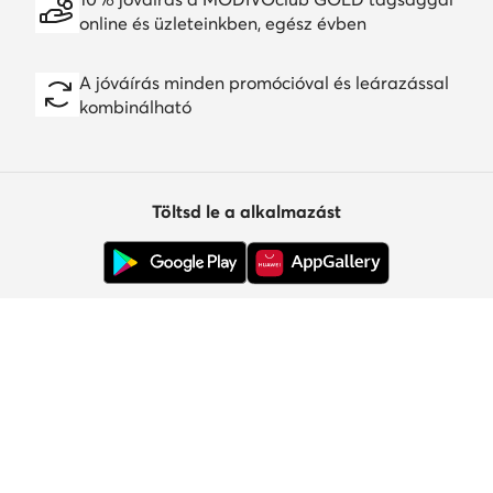
online és üzleteinkben, egész évben
A jóváírás minden promócióval és leárazással
kombinálható
Töltsd le a alkalmazást
Ügyfélszolgálat
Rólunk
Információk