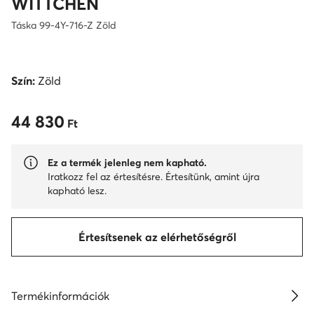
WITTCHEN
Táska 99-4Y-716-Z Zöld
Szín:
Zöld
44 830
44 830 Ft
Ft
Ez a termék jelenleg nem kapható.
Iratkozz fel az értesítésre. Értesítünk, amint újra
kapható lesz.
Értesítsenek az elérhetőségről
Termékinformációk