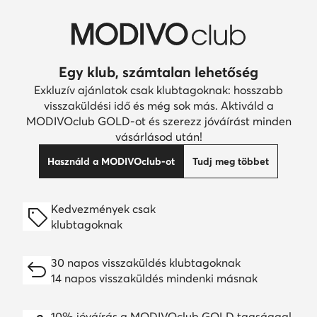
Egy klub, számtalan lehetőség
Exkluzív ajánlatok csak klubtagoknak: hosszabb
visszaküldési idő és még sok más. Aktiváld a
MODIVOclub GOLD-ot és szerezz jóváírást minden
vásárlásod után!
Használd a MODIVOclub-ot
Tudj meg többet
Kedvezmények csak
klubtagoknak
30 napos visszaküldés klubtagoknak
14 napos visszaküldés mindenki másnak
10% jóváírás a MODIVOclub GOLD tagsággal