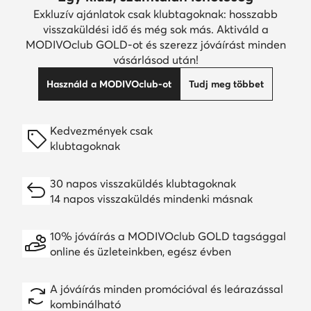
Exkluzív ajánlatok csak klubtagoknak: hosszabb
visszaküldési idő és még sok más. Aktiváld a
MODIVOclub GOLD-ot és szerezz jóváírást minden
vásárlásod után!
Használd a MODIVOclub-ot
Tudj meg többet
Kedvezmények csak
klubtagoknak
30 napos visszaküldés klubtagoknak
14 napos visszaküldés mindenki másnak
10% jóváírás a MODIVOclub GOLD tagsággal
online és üzleteinkben, egész évben
A jóváírás minden promócióval és leárazással
kombinálható