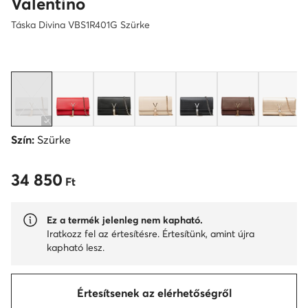
Valentino
Táska Divina VBS1R401G Szürke
Szín:
Szürke
34 850
34 850 Ft
Ft
Ez a termék jelenleg nem kapható.
Iratkozz fel az értesítésre. Értesítünk, amint újra
kapható lesz.
Értesítsenek az elérhetőségről