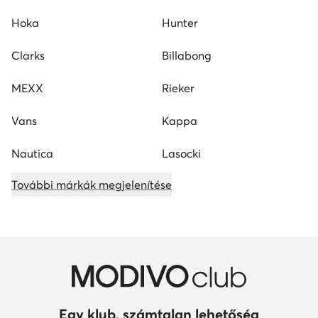
Hoka
Hunter
Clarks
Billabong
MEXX
Rieker
Vans
Kappa
Nautica
Lasocki
További márkák megjelenítése
Egy klub, számtalan lehetőség