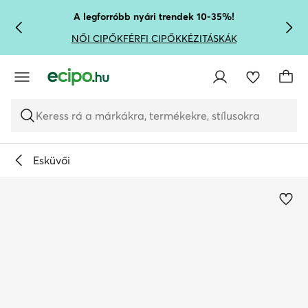
UGRÁS A FŐ TARTALOMRA
UGRÁS A KERESÉSHEZ
A legforróbb nyári trendek 10-35%!
NŐI CIPŐK
FÉRFI CIPŐK
KÉZITÁSKÁK
Keress rá a márkákra, termékekre, stílusokra
Esküvői