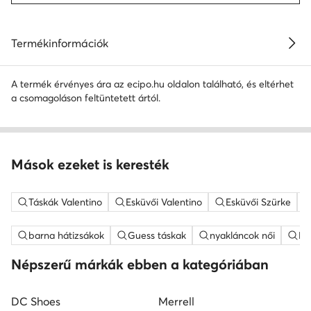
Termékinformációk
A termék érvényes ára az ecipo.hu oldalon található, és eltérhet
a csomagoláson feltüntetett ártól.
Mások ezeket is keresték
Táskák Valentino
Esküvői Valentino
Esküvői Szürke
barna hátizsákok
Guess táskak
nyakláncok női
ME
Népszerű márkák ebben a kategóriában
DC Shoes
Merrell