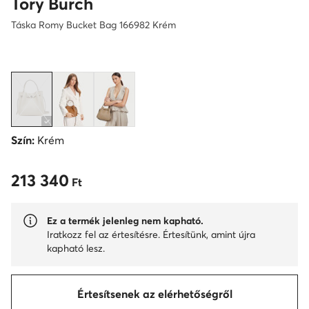
Tory Burch
Táska Romy Bucket Bag 166982 Krém
Szín:
Krém
213 340
213 340 Ft
Ft
Ez a termék jelenleg nem kapható.
Iratkozz fel az értesítésre. Értesítünk, amint újra
kapható lesz.
Értesítsenek az elérhetőségről