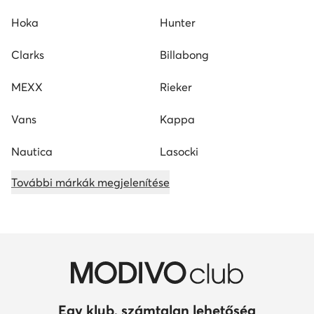
Hoka
Hunter
Clarks
Billabong
MEXX
Rieker
Vans
Kappa
Nautica
Lasocki
További márkák megjelenítése
Egy klub, számtalan lehetőség