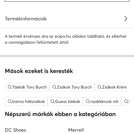
Termékinformációk
A termék érvényes ára az ecipo.hu oldalon található, és eltérhet
a csomagoláson feltüntetett ártól.
Mások ezeket is keresték
Táskák Tory Burch
Zsákok Tory Burch
Zsákok Krém
barna hátizsákok
Guess táskak
nyakláncok női
ME
Népszerű márkák ebben a kategóriában
DC Shoes
Merrell