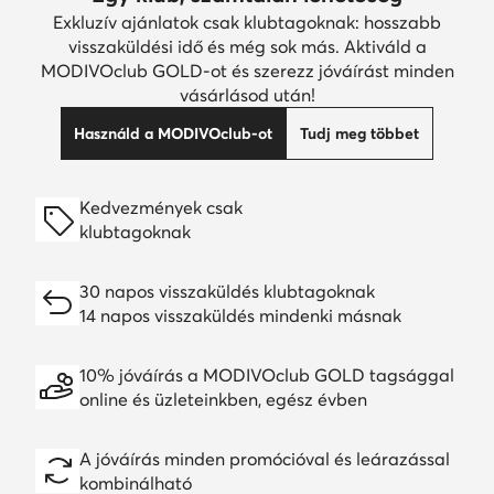
Exkluzív ajánlatok csak klubtagoknak: hosszabb
visszaküldési idő és még sok más. Aktiváld a
MODIVOclub GOLD-ot és szerezz jóváírást minden
vásárlásod után!
Használd a MODIVOclub-ot
Tudj meg többet
Kedvezmények csak
klubtagoknak
30 napos visszaküldés klubtagoknak
14 napos visszaküldés mindenki másnak
10% jóváírás a MODIVOclub GOLD tagsággal
online és üzleteinkben, egész évben
A jóváírás minden promócióval és leárazással
kombinálható