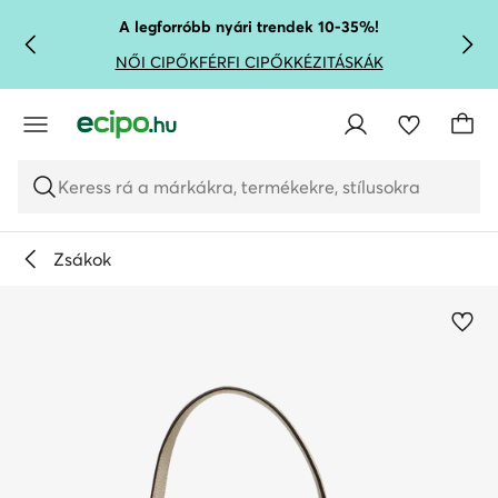
UGRÁS A FŐ TARTALOMRA
UGRÁS A KERESÉSHEZ
A legforróbb nyári trendek 10-35%!
NŐI CIPŐK
FÉRFI CIPŐK
KÉZITÁSKÁK
Keress rá a márkákra, termékekre, stílusokra
Zsákok