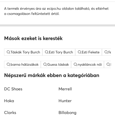
A termék érvényes ára az ecipo.hu oldalon található, és eltérhet
a csomagoláson feltüntetett ártól.
Mások ezeket is keresték
Táskák Tory Burch
Esti Tory Burch
Esti Fekete
fehé
barna hátizsákok
Guess táskak
nyakláncok női
ME
Népszerű márkák ebben a kategóriában
DC Shoes
Merrell
Hoka
Hunter
Clarks
Billabong