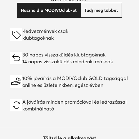
Használd a MODIVOclub-ot
Tudj meg többet
Kedvezmények csak
klubtagoknak
30 napos visszaküldés klubtagoknak
14 napos visszaküldés mindenki másnak
10% jóváírás a MODIVOclub GOLD tagsággal
online és üzleteinkben, egész évben
A jóváírás minden promócióval és leárazással
kombinálható
Töltsd le a alkalmazást