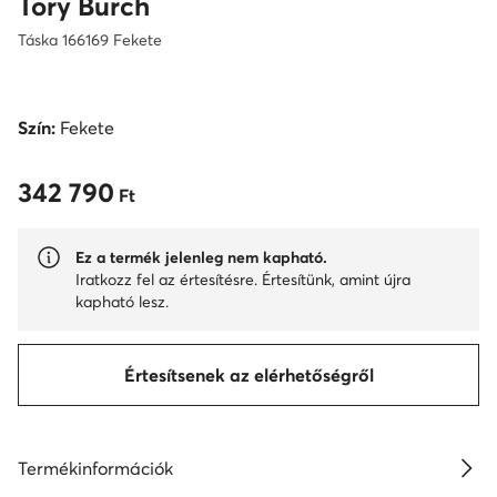
Tory Burch
Táska 166169 Fekete
Szín:
Fekete
342 790
342 790 Ft
Ft
Ez a termék jelenleg nem kapható.
Iratkozz fel az értesítésre. Értesítünk, amint újra
kapható lesz.
Értesítsenek az elérhetőségről
Termékinformációk