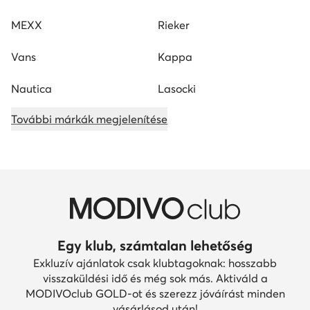
MEXX
Rieker
Vans
Kappa
Nautica
Lasocki
További márkák megjelenítése
Egy klub, számtalan lehetőség
Exkluzív ajánlatok csak klubtagoknak: hosszabb
visszaküldési idő és még sok más. Aktiváld a
MODIVOclub GOLD-ot és szerezz jóváírást minden
vásárlásod után!