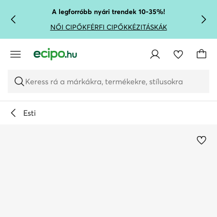
UGRÁS A FŐ TARTALOMRA
UGRÁS A KERESÉSHEZ
A legforróbb nyári trendek 10-35%!
NŐI CIPŐK
FÉRFI CIPŐK
KÉZITÁSKÁK
Keress rá a márkákra, termékekre, stílusokra
Esti