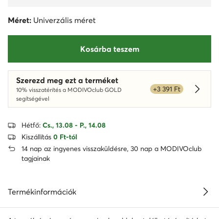
Méret:
Univerzális méret
Kosárba teszem
Szerezd meg ezt a terméket
+3 391 Ft
10% visszatérítés a MODIVOclub GOLD
Dowied
segítségével
Hétfő:
Cs., 13.08 - P., 14.08
Kiszállítás
0 Ft-tól
14 nap az ingyenes visszaküldésre, 30 nap a MODIVOclub
tagjainak
Termékinformációk