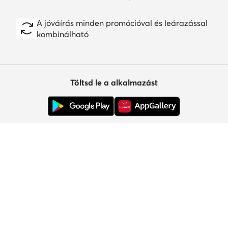
A jóváírás minden promócióval és leárazással
kombinálható
Töltsd le a alkalmazást
Ügyfélszolgálat
Rólunk
Információk