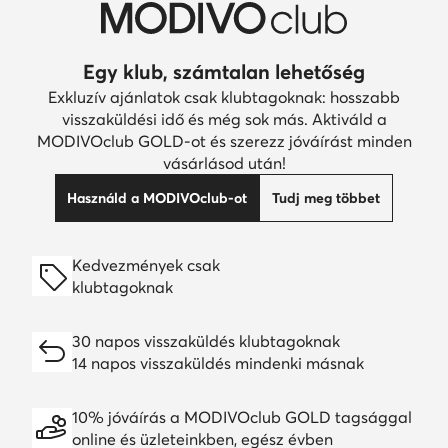
Egy klub, számtalan lehetőség
Exkluzív ajánlatok csak klubtagoknak: hosszabb
visszaküldési idő és még sok más. Aktiváld a
MODIVOclub GOLD-ot és szerezz jóváírást minden
vásárlásod után!
Használd a MODIVOclub-ot
Tudj meg többet
Kedvezmények csak
klubtagoknak
30 napos visszaküldés klubtagoknak
14 napos visszaküldés mindenki másnak
10% jóváírás a MODIVOclub GOLD tagsággal
online és üzleteinkben, egész évben