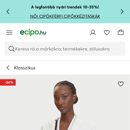
UGRÁS A FŐ TARTALOMRA
UGRÁS A KERESÉSHEZ
A legforróbb nyári trendek 10-35%!
NŐI CIPŐK
FÉRFI CIPŐK
KÉZITÁSKÁK
Keress rá a márkákra, termékekre, stílusokra
Klasszikus
-24%