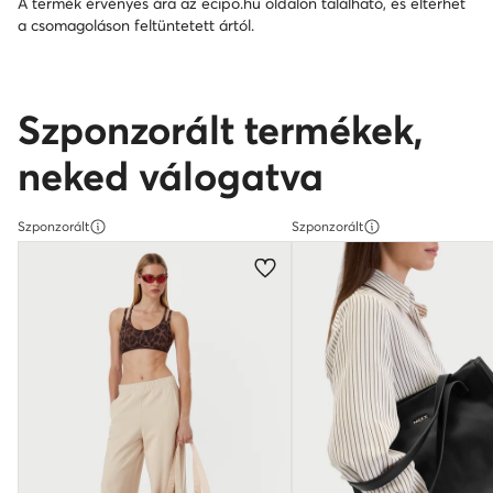
A termék érvényes ára az ecipo.hu oldalon található, és eltérhet
a csomagoláson feltüntetett ártól.
Szponzorált termékek,
neked válogatva
Szponzorált
Szponzorált