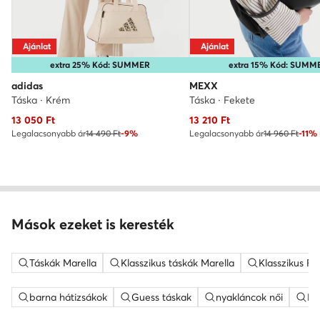
Ajánlat
Ajánlat
extra 25% Kód: SUMMER
extra 15% Kód: SUMM
adidas
MEXX
Táska · Krém
Táska · Fekete
Aktuális ár
Aktuális ár
13 050
Ft
13 210
Ft
Legalacsonyabb ár
14 490 Ft
-9%
Legalacsonyabb ár
14 960 Ft
-11%
Mások ezeket is keresték
Táskák Marella
Klasszikus táskák Marella
Klasszikus Fe
barna hátizsákok
Guess táskak
nyakláncok női
ME