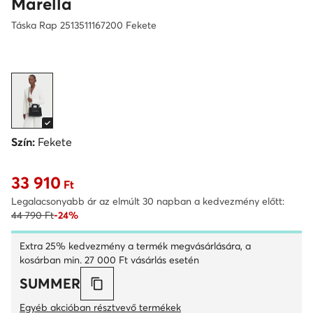
Marella
Táska Rap 2513511167200 Fekete
Szín:
Fekete
33 910
Aktuális ár 33 910 Ft
Ft
Legalacsonyabb ár az elmúlt 30 napban a kedvezmény előtt:
44 790 Ft
-24%
Extra 25% kedvezmény a termék megvásárlására, a
kosárban min. 27 000 Ft vásárlás esetén
SUMMER
Egyéb akcióban résztvevő termékek