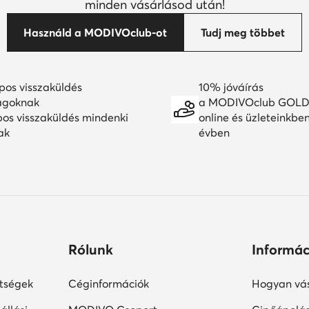
minden vásárlásod után!
Használd a MODIVOclub-ot
Tudj meg többet
pos visszaküldés
10% jóváírás
agoknak
a MODIVOclub GOLD
pos visszaküldés mindenki
online és üzleteinkbe
ak
évben
Rólunk
Informác
ltségek
Céginformációk
Hogyan vás