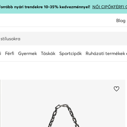
gforróbb nyári trendekre 10-35% kedvezménnyel!
NŐI CIPŐK
FÉRFI 
Blog
i
Férfi
Gyermek
Táskák
Sportcipők
Ruházati termékek é