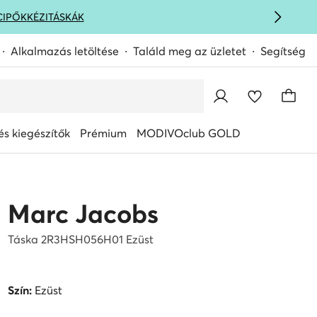
CIPŐK
KÉZITÁSKÁK
Alkalmazás letöltése
Találd meg az üzletet
Segítség
s kiegészítők
Prémium
MODIVOclub GOLD
Marc Jacobs
Táska 2R3HSH056H01 Ezüst
Szín:
Ezüst