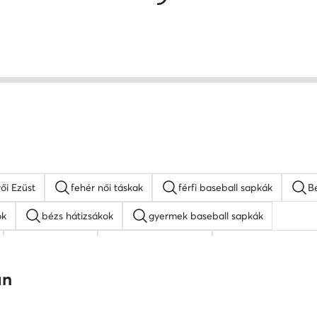
ői Ezüst
fehér női táskak
férfi baseball sapkák
Be
ok
bézs hátizsákok
gyermek baseball sapkák
MEXX táskak
napszemüveg női
fehér oldaltáskák
Juicy Couture táskak
barna oldaltáskák
an