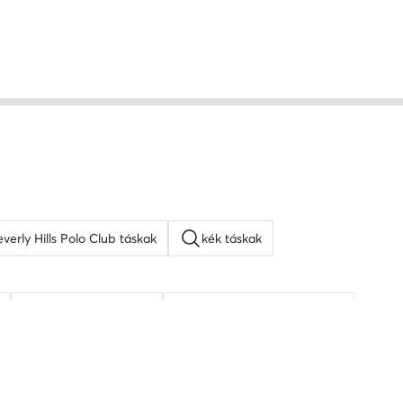
verly Hills Polo Club táskak
kék táskak
napszemüveg férfi
KARL LAGERFELD táskak