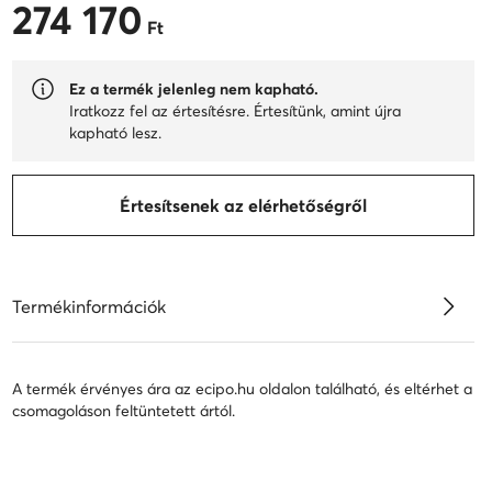
274 170
274 170 Ft
Ft
Ez a termék jelenleg nem kapható.
Iratkozz fel az értesítésre. Értesítünk, amint újra
kapható lesz.
Értesítsenek az elérhetőségről
Termékinformációk
A termék érvényes ára az ecipo.hu oldalon található, és eltérhet a
csomagoláson feltüntetett ártól.