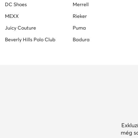
DC Shoes
Merrell
MEXX
Rieker
Juicy Couture
Puma
Beverly Hills Polo Club
Badura
Exkluz
még so