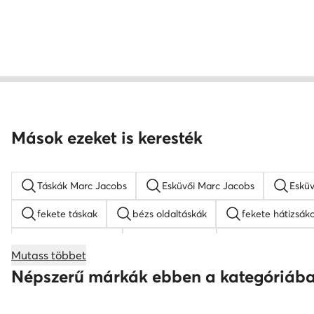
Mások ezeket is keresték
Táskák Marc Jacobs
Esküvői Marc Jacobs
Esküv
fekete táskak
bézs oldaltáskák
fekete hátizsák
barna hátizsákok
Guess táskak
nyakláncok női
Mutass többet
bőr táskak
Nine West táskak
fekete oldaltáskák
Népszerű márkák ebben a kategóriáb