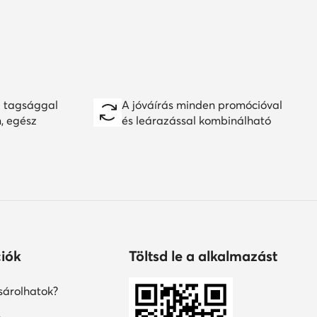
 tagsággal
A jóváírás minden promócióval
n, egész
és leárazással kombinálható
iók
Töltsd le a alkalmazást
árolhatok?