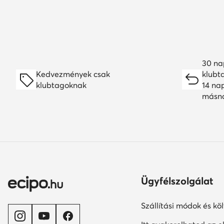
30 na
Kedvezmények csak
klubt
klubtagoknak
14 na
másn
Ügyfélszolgálat
Szállítási módok és kö