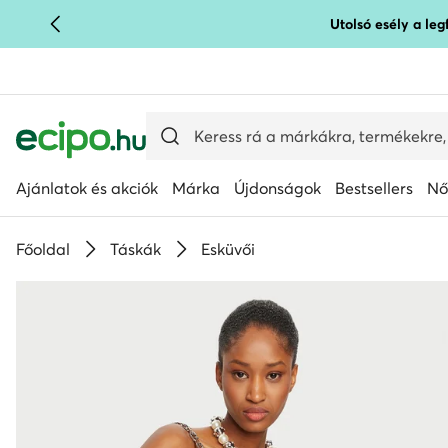
Utolsó esély a le
UGRÁS A FŐ TARTALOMRA
UGRÁS A KERESÉSHEZ
Ajánlatok és akciók
Márka
Újdonságok
Bestsellers
Nő
Főoldal
Táskák
Esküvői