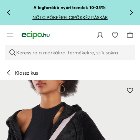
UGRÁS A FŐ TARTALOMRA
UGRÁS A KERESÉSHEZ
A legforróbb nyári trendek 10-35%!
NŐI CIPŐK
FÉRFI CIPŐK
KÉZITÁSKÁK
Keress rá a márkákra, termékekre, stílusokra
Klasszikus