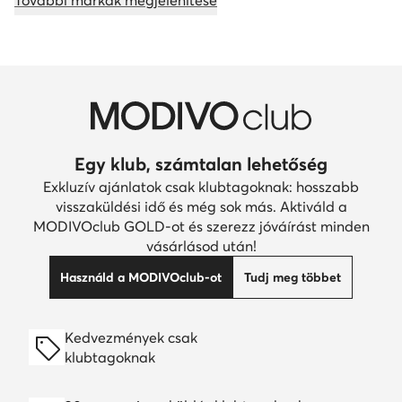
További márkák megjelenítése
Egy klub, számtalan lehetőség
Exkluzív ajánlatok csak klubtagoknak: hosszabb
visszaküldési idő és még sok más. Aktiváld a
MODIVOclub GOLD-ot és szerezz jóváírást minden
vásárlásod után!
Használd a MODIVOclub-ot
Tudj meg többet
Kedvezmények csak
klubtagoknak