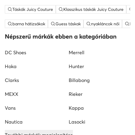
Táskák Juicy Couture
Klasszikus táskák Juicy Couture
barna hátizsákok
Guess táskak
nyakláncok női
ME
Népszerű márkák ebben a kategóriában
DC Shoes
Merrell
Hoka
Hunter
Clarks
Billabong
MEXX
Rieker
Vans
Kappa
Nautica
Lasocki