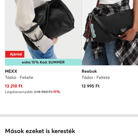
Ajánlat
extra 15% Kód: SUMMER
MEXX
Reebok
Táska · Fekete
Táska · Fekete
Aktuális ár
13 210
Ft
12 995
Ft
Legalacsonyabb ár
14 960 Ft
-11%
Mások ezeket is keresték