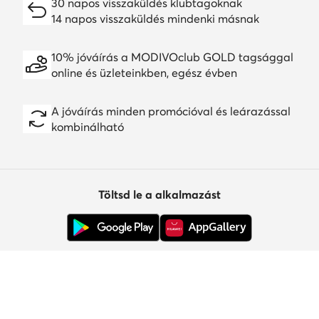
30 napos visszaküldés klubtagoknak
14 napos visszaküldés mindenki másnak
10% jóváírás a MODIVOclub GOLD tagsággal
online és üzleteinkben, egész évben
A jóváírás minden promócióval és leárazással
kombinálható
Töltsd le a alkalmazást
Ügyfélszolgálat
Rólunk