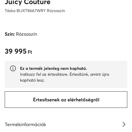
Juicy Couture
Táska BIJXT8667WRY Rózsaszín
Szín:
Rózsaszín
39 995
39 995 Ft
Ft
Ez a termék jelenleg nem kapható.
Iratkozz fel az értesítésre. Értesítünk, amint újra
kapható lesz.
Értesítsenek az elérhetőségről
Termékinformációk