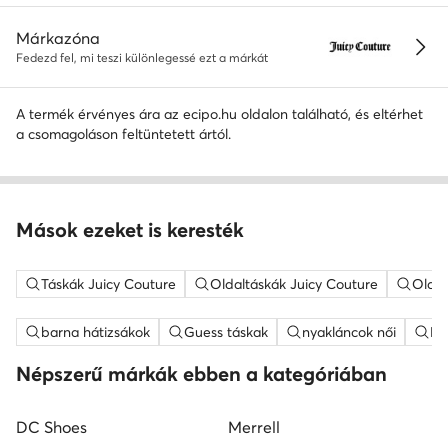
Márkazóna
Fedezd fel, mi teszi különlegessé ezt a márkát
A termék érvényes ára az ecipo.hu oldalon található, és eltérhet
a csomagoláson feltüntetett ártól.
Mások ezeket is keresték
Táskák Juicy Couture
Oldaltáskák Juicy Couture
Oldal
barna hátizsákok
Guess táskak
nyakláncok női
ME
Népszerű márkák ebben a kategóriában
DC Shoes
Merrell