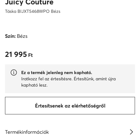
Juicy Couture
Táska BIJXT5468WPO Bézs
Szín:
Bézs
21 995
21 995 Ft
Ft
Ez a termék jelenleg nem kapható.
Iratkozz fel az értesítésre. Értesítünk, amint újra
kapható lesz.
Értesítsenek az elérhetőségről
Termékinformációk