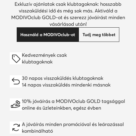
Exkluzív ajánlatok csak klubtagoknak: hosszabb
visszaküldési idő és még sok más. Aktiváld a
MODIVOclub GOLD-ot és szerezz jóváírást minden
vásárlásod után!
Használd a MODIVOclub-ot
Tudj meg többet
Kedvezmények csak
klubtagoknak
30 napos visszaküldés klubtagoknak
14 napos visszaküldés mindenki másnak
10% jóváírás a MODIVOclub GOLD tagsággal
online és üzleteinkben, egész évben
A jóváírás minden promócióval és leárazással
kombinálható