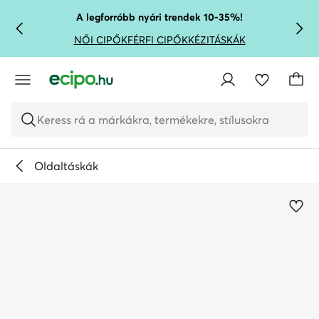
UGRÁS A FŐ TARTALOMRA
UGRÁS A KERESÉSHEZ
A legforróbb nyári trendek 10-35%!
NŐI CIPŐK
FÉRFI CIPŐK
KÉZITÁSKÁK
Keress rá a márkákra, termékekre, stílusokra
Oldaltáskák