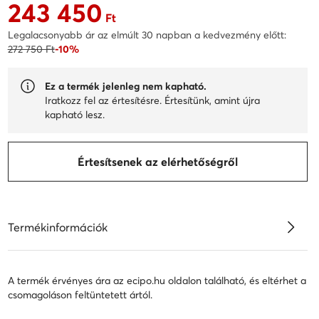
243 450
Aktuális ár 243 450 Ft
Ft
Legalacsonyabb ár az elmúlt 30 napban a kedvezmény előtt:
272 750 Ft
-10%
Ez a termék jelenleg nem kapható.
Iratkozz fel az értesítésre. Értesítünk, amint újra
kapható lesz.
Értesítsenek az elérhetőségről
Termékinformációk
A termék érvényes ára az ecipo.hu oldalon található, és eltérhet a
csomagoláson feltüntetett ártól.