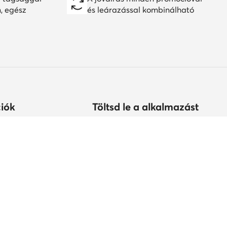
n, egész
és leárazással kombinálható
iók
Töltsd le a alkalmazást
árolhatok?
s
tonság