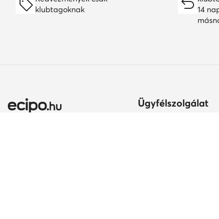
klubtagoknak
14 na
másn
Ügyfélszolgálat
Szállítási módok és kö
Itt gyakorolhatod az el
jogodat
Ország módosítása:
A rendelés teljesítésén
Magyarország (HU)
Fizetési módok
Szavatosság