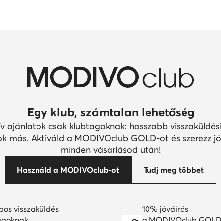
Egy klub, számtalan lehetőség
ív ajánlatok csak klubtagoknak: hosszabb visszaküldési
k más. Aktiváld a MODIVOclub GOLD-ot és szerezz jó
minden vásárlásod után!
Használd a MODIVOclub-ot
Tudj meg többet
pos visszaküldés
10% jóváírás
agoknak
a MODIVOclub GOLD