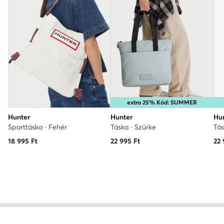
extra 25% Kód: SUMMER
Hunter
Hunter
Hu
Sporttáska · Fehér
Táska · Szürke
Tás
18 995
Ft
22 995
Ft
22 