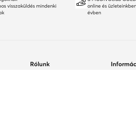
pos visszaküldés mindenki
online és üzleteinkbe
ak
évben
Rólunk
Informác
ltségek
Céginformációk
Hogyan vás
állási
MODIVO Csoport
Cipőápolá
Karrier a MODIVO Csoportnál
Termékbiz
ek ideje
Blog
MODIVO Advertising Services