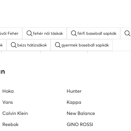
üvői Fehér
fehér női táskak
férfi baseball sapkák
ok
bézs hátizsákok
gyermek baseball sapkák
MEXX táskak
napszemüveg női
fehér oldaltáskák
Juicy Couture táskak
barna oldaltáskák
an
Hoka
Hunter
Vans
Kappa
Calvin Klein
New Balance
Reebok
GINO ROSSI