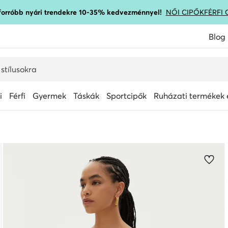
gforróbb nyári trendekre 10-35% kedvezménnyel!
NŐI CIPŐK
FÉRFI 
Blog
i
Férfi
Gyermek
Táskák
Sportcipők
Ruházati termékek é