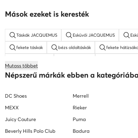
Mások ezeket is keresték
Táskák JACQUEMUS
Esküvői JACQUEMUS
Esk
fekete táskak
bézs oldaltáskák
fekete hátizsák
barna hátizsákok
Guess táskak
nyakláncok női
Mutass többet
bőr táskak
Nine West táskak
fekete oldaltáskák
Népszerű márkák ebben a kategóriáb
DC Shoes
Merrell
MEXX
Rieker
Juicy Couture
Puma
Beverly Hills Polo Club
Badura