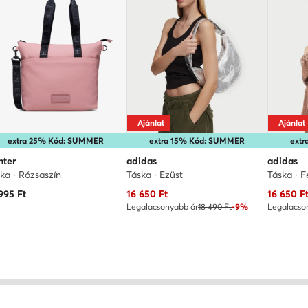
Ajánlat
Ajánlat
extra 25% Kód: SUMMER
extra 15% Kód: SUMMER
ext
nter
adidas
adidas
ka · Rózsaszín
Táska · Ezüst
Táska · 
Aktuális ár
Aktuális 
995
Ft
16 650
Ft
16 650
F
Legalacsonyabb ár
18 490 Ft
-9%
Legalacso