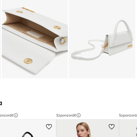
a
onzorált
Szponzorált
Szponzorá