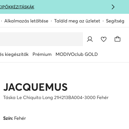
CIPŐK
KÉZITÁSKÁK
Alkalmazás letöltése
Találd meg az üzletet
Segítség
s kiegészítők
Prémium
MODIVOclub GOLD
JACQUEMUS
Táska Le Chiquito Long 21H213BA004-3000 Fehér
Szín:
Fehér