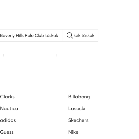
Beverly Hills Polo Club táskak
kék táskak
napszemüveg férfi
KARL LAGERFELD táskak
Clarks
Billabong
Nautica
Lasocki
adidas
Skechers
Guess
Nike