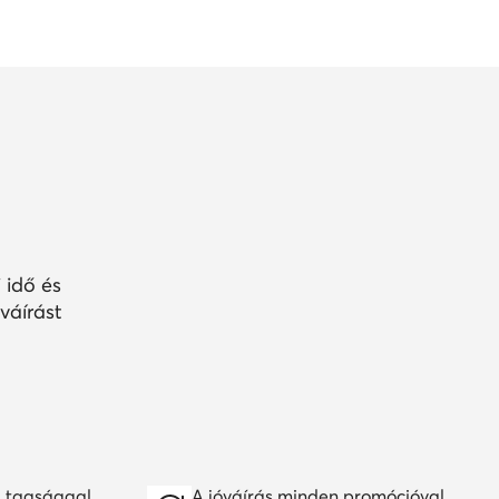
 idő és
váírást
 tagsággal
A jóváírás minden promócióval