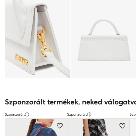
Szponzorált termékek, neked válogatv
Szponzorált
Szponzorált
Szp