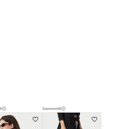
lt
Szponzorált