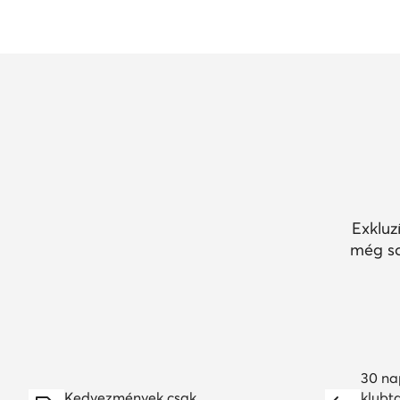
Exkluz
még so
30 na
Kedvezmények csak
klubt