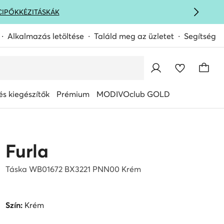
CIPŐK
KÉZITÁSKÁK
Alkalmazás letöltése
Találd meg az üzletet
Segítség
s kiegészítők
Prémium
MODIVOclub GOLD
Furla
Táska WB01672 BX3221 PNN00 Krém
Szín:
Krém