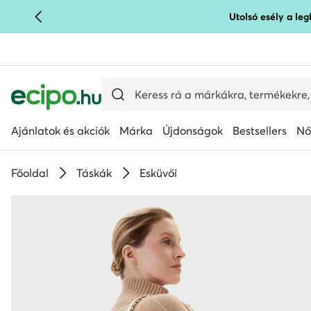
Utolsó esély a le
UGRÁS A FŐ TARTALOMRA
UGRÁS A KERESÉSHEZ
Ajánlatok és akciók
Márka
Újdonságok
Bestsellers
Nő
Főoldal
Táskák
Esküvői