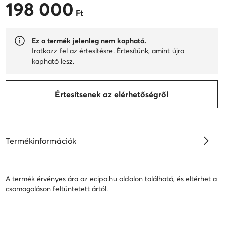
198 000
198 000 Ft
Ft
Ez a termék jelenleg nem kapható.
Iratkozz fel az értesítésre. Értesítünk, amint újra
kapható lesz.
Értesítsenek az elérhetőségről
Termékinformációk
A termék érvényes ára az ecipo.hu oldalon található, és eltérhet a
csomagoláson feltüntetett ártól.