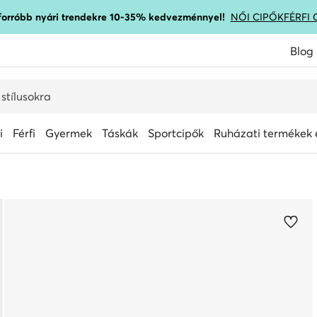
gforróbb nyári trendekre 10-35% kedvezménnyel!
NŐI CIPŐK
FÉRFI 
Blog
i
Férfi
Gyermek
Táskák
Sportcipők
Ruházati termékek é