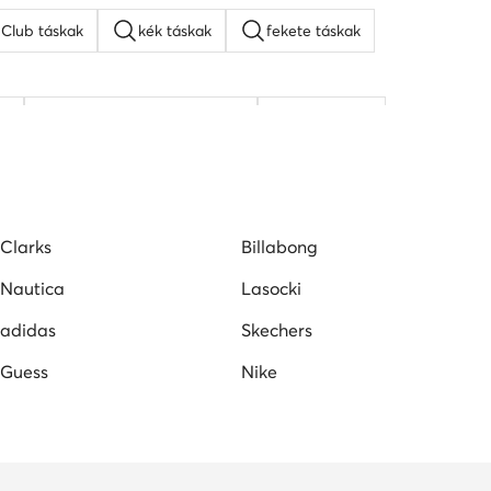
o Club táskak
kék táskak
fekete táskak
fi
KARL LAGERFELD táskak
bőr táskak
Clarks
Billabong
Nautica
Lasocki
adidas
Skechers
Guess
Nike