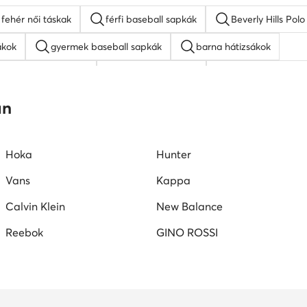
fehér női táskak
férfi baseball sapkák
Beverly Hills Pol
ákok
gyermek baseball sapkák
barna hátizsákok
napszemüveg női
fehér oldaltáskák
napszemüveg fér
ure táskak
barna oldaltáskák
an
Hoka
Hunter
Vans
Kappa
Calvin Klein
New Balance
Reebok
GINO ROSSI