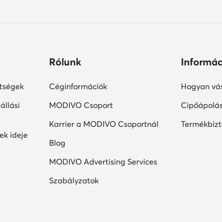
Rólunk
Informác
ltségek
Céginformációk
Hogyan vás
állási
MODIVO Csoport
Cipőápolá
Karrier a MODIVO Csoportnál
Termékbiz
ek ideje
Blog
MODIVO Advertising Services
Szabályzatok