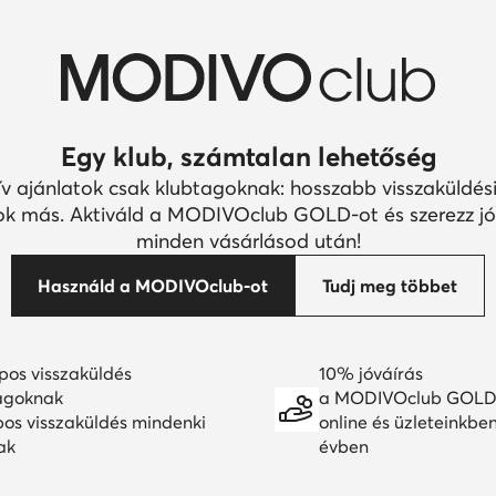
Egy klub, számtalan lehetőség
ív ajánlatok csak klubtagoknak: hosszabb visszaküldési
k más. Aktiváld a MODIVOclub GOLD-ot és szerezz jó
minden vásárlásod után!
Használd a MODIVOclub-ot
Tudj meg többet
pos visszaküldés
10% jóváírás
agoknak
a MODIVOclub GOLD
pos visszaküldés mindenki
online és üzleteinkbe
ak
évben