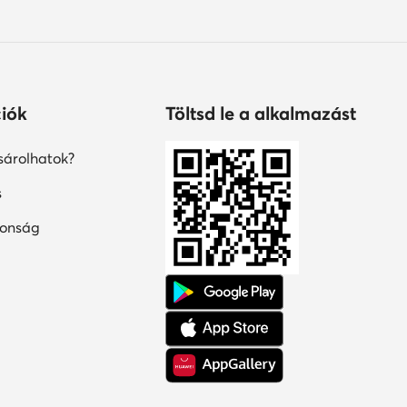
iók
Töltsd le a alkalmazást
árolhatok?
s
tonság