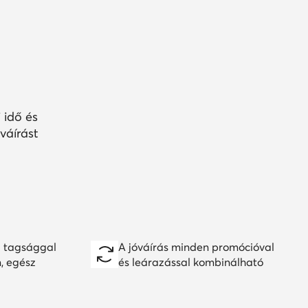
 idő és
váírást
 tagsággal
A jóváírás minden promócióval
n, egész
és leárazással kombinálható