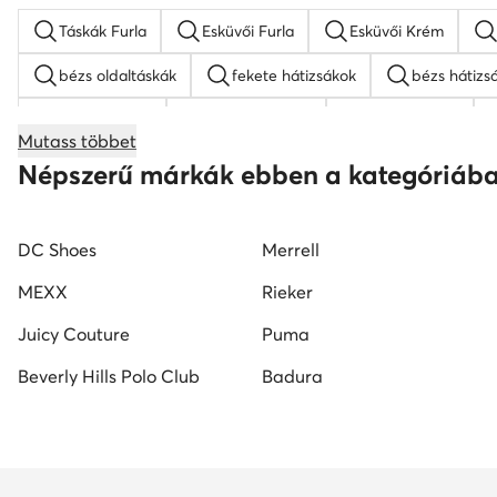
Táskák Furla
Esküvői Furla
Esküvői Krém
bézs oldaltáskák
fekete hátizsákok
bézs hátizs
Guess táskak
nyakláncok női
MEXX táskak
Mutass többet
Nine West táskak
fekete oldaltáskák
Juicy Cout
Népszerű márkák ebben a kategóriáb
DC Shoes
Merrell
MEXX
Rieker
Juicy Couture
Puma
Beverly Hills Polo Club
Badura