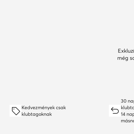
Exkluz
még so
30 na
Kedvezmények csak
klubt
klubtagoknak
14 na
másn