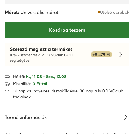
Méret:
Univerzális méret
Utolsó darabok
Kosárba teszem
Szerezd meg ezt a terméket
+8 479 Ft
10% visszatérítés a MODIVOclub GOLD
Dowied
segítségével
Hétfő:
K., 11.08 - Sze., 12.08
Kiszállítás
0 Ft-tól
14 nap az ingyenes visszaküldésre, 30 nap a MODIVOclub
tagjainak
Termékinformációk