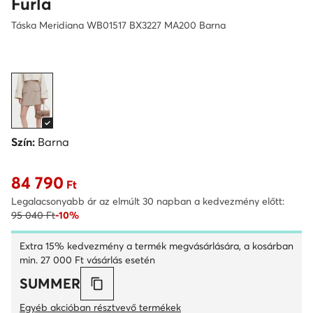
Furla
Táska Meridiana WB01517 BX3227 MA200 Barna
Szín:
Barna
84 790
Aktuális ár 84 790 Ft
Ft
Legalacsonyabb ár az elmúlt 30 napban a kedvezmény előtt:
95 040 Ft
-10%
Extra 15% kedvezmény a termék megvásárlására, a kosárban
min. 27 000 Ft vásárlás esetén
SUMMER
Egyéb akcióban résztvevő termékek