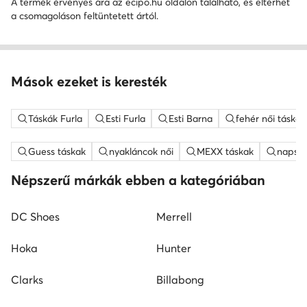
A termék érvényes ára az ecipo.hu oldalon található, és eltérhet
a csomagoláson feltüntetett ártól.
Mások ezeket is keresték
Táskák Furla
Esti Furla
Esti Barna
fehér női táskak
Guess táskak
nyakláncok női
MEXX táskak
napsz
Népszerű márkák ebben a kategóriában
DC Shoes
Merrell
Hoka
Hunter
Clarks
Billabong