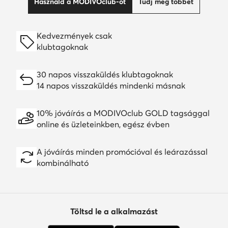
Használd a MODIVOclub-ot
Tudj meg többet
Kedvezmények csak
klubtagoknak
30 napos visszaküldés klubtagoknak
14 napos visszaküldés mindenki másnak
10% jóváírás a MODIVOclub GOLD tagsággal
online és üzleteinkben, egész évben
A jóváírás minden promócióval és leárazással
kombinálható
Töltsd le a alkalmazást