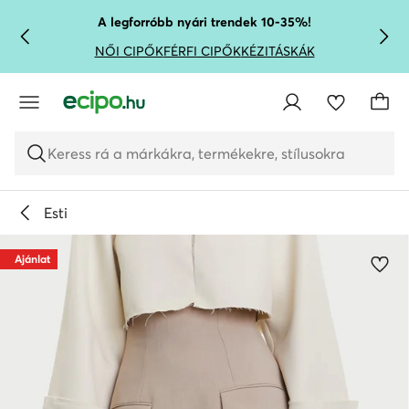
UGRÁS A FŐ TARTALOMRA
UGRÁS A KERESÉSHEZ
A legforróbb nyári trendek 10-35%!
NŐI CIPŐK
FÉRFI CIPŐK
KÉZITÁSKÁK
Keress rá a márkákra, termékekre, stílusokra
Esti
Ajánlat