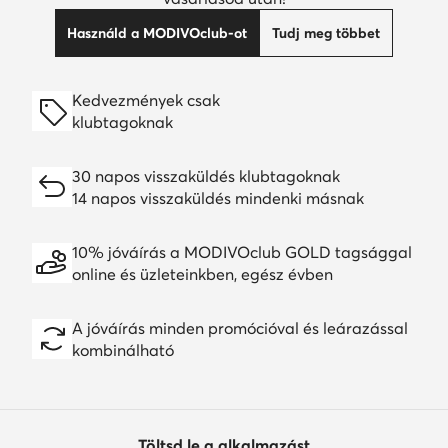
Használd a MODIVOclub-ot
Tudj meg többet
Kedvezmények csak
klubtagoknak
30 napos visszaküldés klubtagoknak
14 napos visszaküldés mindenki másnak
10% jóváírás a MODIVOclub GOLD tagsággal
online és üzleteinkben, egész évben
A jóváírás minden promócióval és leárazással
kombinálható
Töltsd le a alkalmazást