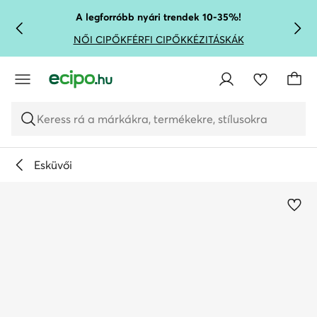
UGRÁS A FŐ TARTALOMRA
UGRÁS A KERESÉSHEZ
A legforróbb nyári trendek 10-35%!
NŐI CIPŐK
FÉRFI CIPŐK
KÉZITÁSKÁK
Keress rá a márkákra, termékekre, stílusokra
Esküvői