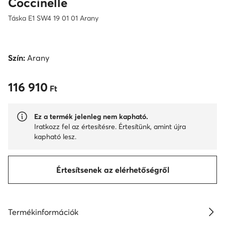
Coccinelle
Táska E1 SW4 19 01 01 Arany
Szín:
Arany
116 910
116 910 Ft
Ft
Ez a termék jelenleg nem kapható.
Iratkozz fel az értesítésre. Értesítünk, amint újra
kapható lesz.
Értesítsenek az elérhetőségről
Termékinformációk