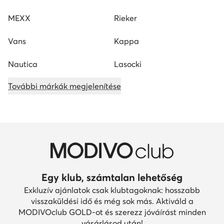
MEXX
Rieker
Vans
Kappa
Nautica
Lasocki
További márkák megjelenítése
Egy klub, számtalan lehetőség
Exkluzív ajánlatok csak klubtagoknak: hosszabb
visszaküldési idő és még sok más. Aktiváld a
MODIVOclub GOLD-ot és szerezz jóváírást minden
vásárlásod után!