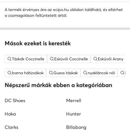
A termék érvényes ára az ecipo.hu oldalon található, és eltérhet
a csomagoláson feltüntetett ártól.
Mások ezeket is keresték
Táskák Coccinelle
Esküvői Coccinelle
Esküvői Arany
barna hátizsákok
Guess táskak
nyakláncok női
ME
Népszerű márkák ebben a kategóriában
DC Shoes
Merrell
Hoka
Hunter
Clarks
Billabong