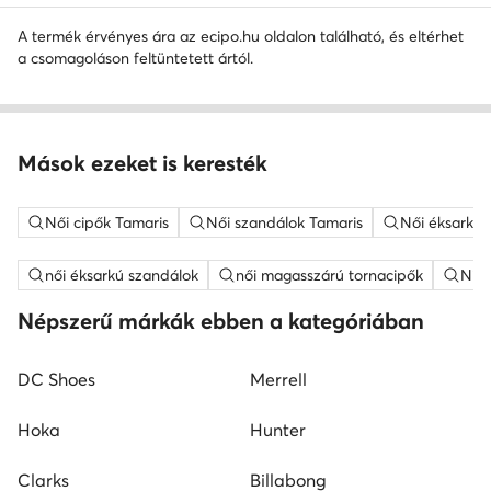
A termék érvényes ára az ecipo.hu oldalon található, és eltérhet
a csomagoláson feltüntetett ártól.
Mások ezeket is keresték
Női cipők Tamaris
Női szandálok Tamaris
Női éksarkú 
női éksarkú szandálok
női magasszárú tornacipők
Nine
Népszerű márkák ebben a kategóriában
DC Shoes
Merrell
Hoka
Hunter
Clarks
Billabong