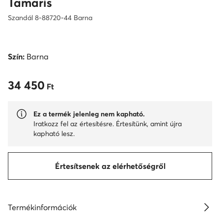
Tamaris
Szandál 8-88720-44 Barna
Szín:
Barna
34 450
34 450 Ft
Ft
Ez a termék jelenleg nem kapható.
Iratkozz fel az értesítésre. Értesítünk, amint újra
kapható lesz.
Értesítsenek az elérhetőségről
Termékinformációk