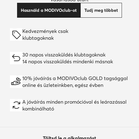
Használd a MODIVOclub-ot
Tudj meg többet
Kedvezmények csak
klubtagoknak
30 napos visszaküldés klubtagoknak
14 napos visszaküldés mindenki másnak
10% jóváírás a MODIVOclub GOLD tagsággal
online és üzleteinkben, egész évben
A jóváírás minden promócióval és leárazással
kombinálható
Töltsd le a alkalmazást