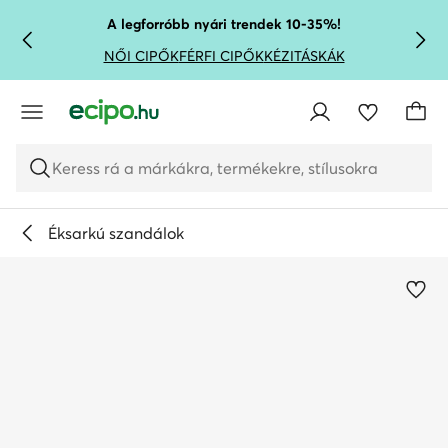
UGRÁS A FŐ TARTALOMRA
UGRÁS A KERESÉSHEZ
A legforróbb nyári trendek 10-35%!
NŐI CIPŐK
FÉRFI CIPŐK
KÉZITÁSKÁK
Keress rá a márkákra, termékekre, stílusokra
Éksarkú szandálok