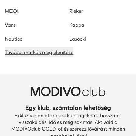
MEXX
Rieker
Vans
Kappa
Nautica
Lasocki
További márkák megjelenítése
Egy klub, számtalan lehetőség
Exkluzív ajánlatok csak klubtagoknak: hosszabb
visszaküldési idő és még sok más. Aktiváld a
MODIVOclub GOLD-ot és szerezz jóváírást minden
vásárlásod után!