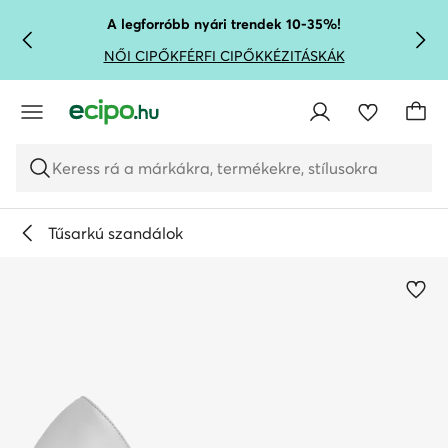
UGRÁS A FŐ TARTALOMRA
UGRÁS A KERESÉSHEZ
A legforróbb nyári trendek 10-35%!
NŐI CIPŐK
FÉRFI CIPŐK
KÉZITÁSKÁK
Keress rá a márkákra, termékekre, stílusokra
Tűsarkú szandálok