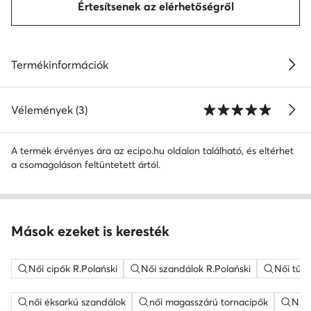
Értesítsenek az elérhetőségről
Termékinformációk
Vélemények (3)
A termék érvényes ára az ecipo.hu oldalon található, és eltérhet
a csomagoláson feltüntetett ártól.
Mások ezeket is keresték
Női cipők R.Polański
Női szandálok R.Polański
Női tűsa
női éksarkú szandálok
női magasszárú tornacipők
Nine