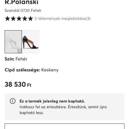
R.Polański
Szandál 0720 Fehér
Vásárlói értékelések 1-5 skálán
5
⋅
Vélemények megtekintése
(3)
Szín:
Fehér
Cipő szélessége:
Keskeny
38 530
38 530 Ft
Ft
Ez a termék jelenleg nem kapható.
Iratkozz fel az értesítésre. Értesítünk, amint újra
kapható lesz.