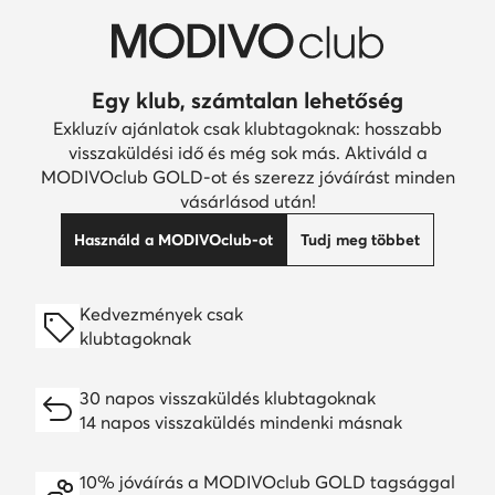
Egy klub, számtalan lehetőség
Exkluzív ajánlatok csak klubtagoknak: hosszabb
visszaküldési idő és még sok más. Aktiváld a
MODIVOclub GOLD-ot és szerezz jóváírást minden
vásárlásod után!
Használd a MODIVOclub-ot
Tudj meg többet
Kedvezmények csak
klubtagoknak
30 napos visszaküldés klubtagoknak
14 napos visszaküldés mindenki másnak
10% jóváírás a MODIVOclub GOLD tagsággal