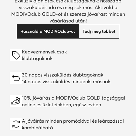
Exkluzív ajánlatok csak klubtagoknak: hosszabb
visszaküldési idő és még sok más. Aktiváld a
MODIVOclub GOLD-ot és szerezz jóváírást minden
vásárlásod után!
Használd a MODIVOclub-ot
Tudj meg többet
Kedvezmények csak
klubtagoknak
30 napos visszaküldés klubtagoknak
14 napos visszaküldés mindenki másnak
10% jóváírás a MODIVOclub GOLD tagsággal
online és üzleteinkben, egész évben
A jóváírás minden promócióval és leárazással
kombinálható