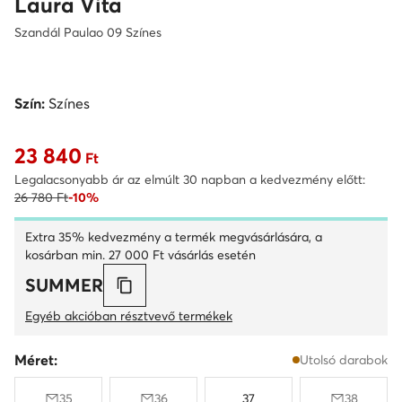
Laura Vita
Szandál Paulao 09 Színes
Szín:
Színes
23 840
Aktuális ár 23 840 Ft
Ft
Legalacsonyabb ár az elmúlt 30 napban a kedvezmény előtt:
26 780 Ft
-10%
Extra 35% kedvezmény a termék megvásárlására, a
kosárban min. 27 000 Ft vásárlás esetén
SUMMER
Egyéb akcióban résztvevő termékek
Méret:
Utolsó darabok
35
36
37
38