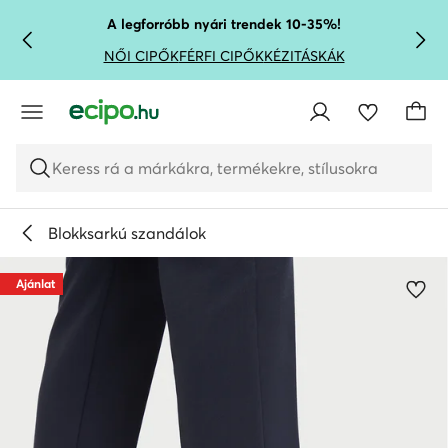
UGRÁS A FŐ TARTALOMRA
UGRÁS A KERESÉSHEZ
A legforróbb nyári trendek 10-35%!
NŐI CIPŐK
FÉRFI CIPŐK
KÉZITÁSKÁK
Keress rá a márkákra, termékekre, stílusokra
Blokksarkú szandálok
Ajánlat