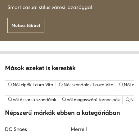
Smart casual stílus városi lazasággal
Mutass többet
Mások ezeket is keresték
Női cipők Laura Vita
Női szandálok Laura Vita
Női osz
női éksarkú szandálok
női magasszárú tornacipők
Nine
Népszerű márkák ebben a kategóriában
DC Shoes
Merrell