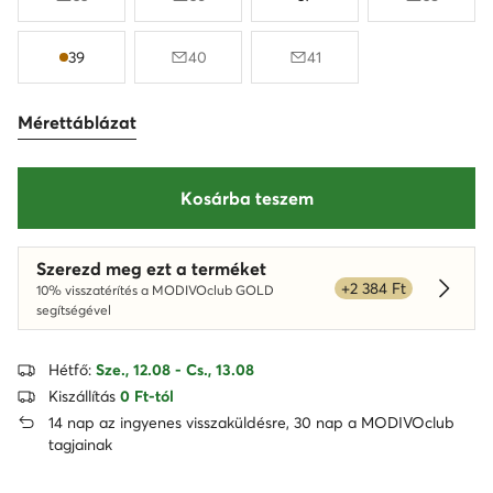
39
40
41
Mérettáblázat
Kosárba teszem
Szerezd meg ezt a terméket
+2 384 Ft
10% visszatérítés a MODIVOclub GOLD
Dowied
segítségével
Hétfő:
Sze., 12.08 - Cs., 13.08
Kiszállítás
0 Ft-tól
14 nap az ingyenes visszaküldésre, 30 nap a MODIVOclub
tagjainak