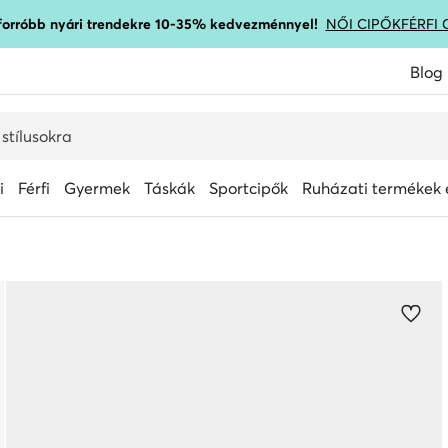
gforróbb nyári trendekre 10-35% kedvezménnyel!
NŐI CIPŐK
FÉRFI 
Blog
i
Férfi
Gyermek
Táskák
Sportcipők
Ruházati termékek é