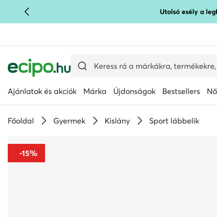
Utolsó esély a le
UGRÁS A FŐ TARTALOMRA
UGRÁS A KERESÉSHEZ
Ajánlatok és akciók
Márka
Újdonságok
Bestsellers
Nő
Főoldal
Gyermek
Kislány
Sport lábbelik
-15%