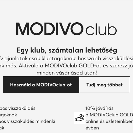
Egy klub, számtalan lehetőség
ív ajánlatok csak klubtagoknak: hosszabb visszaküldési
k más. Aktiváld a MODIVOclub GOLD-ot és szerezz jó
minden vásárlásod után!
Használd a MODIVOclub-ot
Tudj meg többet
pos visszaküldés
10% jóváírás
agoknak
a MODIVOclub GOLD
pos visszaküldés mindenki
online és üzleteinkbe
ak
évben