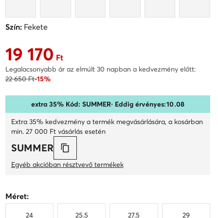
Szín:
Fekete
19 170
Aktuális ár 19 170 Ft
Ft
Legalacsonyabb ár az elmúlt 30 napban a kedvezmény előtt:
22 650 Ft
-15%
extra 35% Kód: SUMMER
· Eddig érvényes:
10
.
08
Extra 35% kedvezmény a termék megvásárlására, a kosárban
min. 27 000 Ft vásárlás esetén
SUMMER
Egyéb akcióban résztvevő termékek
Méret:
24
25.5
27.5
29