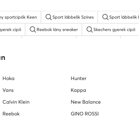
SHAQ fiú cipő
Nike gyerek cipő
Reebok fiú cipő
an
Hoka
Hunter
Vans
Kappa
Calvin Klein
New Balance
Reebok
GINO ROSSI