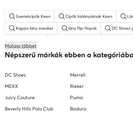
Mutass többet
fekete fiú szandálok
lány magasszárú tornacipők
Népszerű márkák ebben a kategóriáb
DC Shoes
Merrell
MEXX
Rieker
Juicy Couture
Puma
Beverly Hills Polo Club
Badura