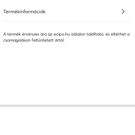
Termékinformációk
A termék érvényes ára az ecipo.hu oldalon található, és eltérhet a
csomagoláson feltüntetett ártól.
 Fekete
kék fiú cipő
Kappa gyerek cipő
fehér fiú cipő
fehér fiú szandálok
y lány szandálok
SHAQ gyerek cipő