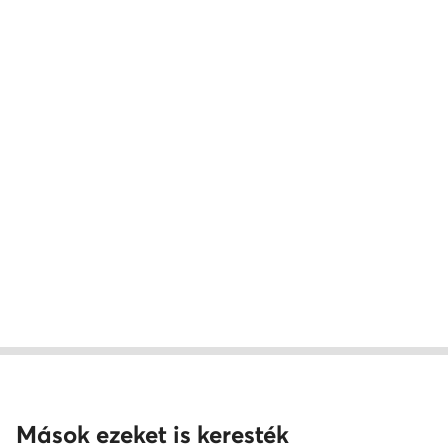
Mások ezeket is keresték
Gyerekcipők Keen
Cipők kislányoknak Keen
Lá
Kappa lány sneaker
lány flip-flopok
DC Shoes g
fekete fiú cipő
fekete fiú tornacipők
Reebok gy