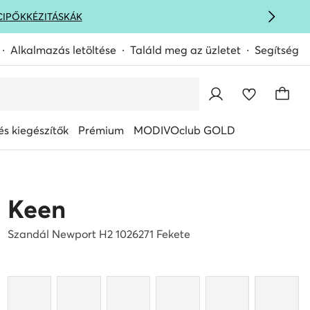
CIPŐK
KÉZITÁSKÁK
Alkalmazás letöltése
Találd meg az üzletet
Segítség
s kiegészítők
Prémium
MODIVOclub GOLD
Keen
Szandál Newport H2 1026271 Fekete