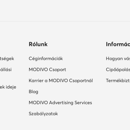
Rólunk
Informác
ltségek
Céginformációk
Hogyan vás
állási
MODIVO Csoport
Cipőápolá
Karrier a MODIVO Csoportnál
Termékbiz
ek ideje
Blog
MODIVO Advertising Services
Szabályzatok
édelmi szabályzat
Adatvédelem