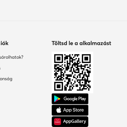
iók
Töltsd le a alkalmazást
árolhatok?
s
tonság