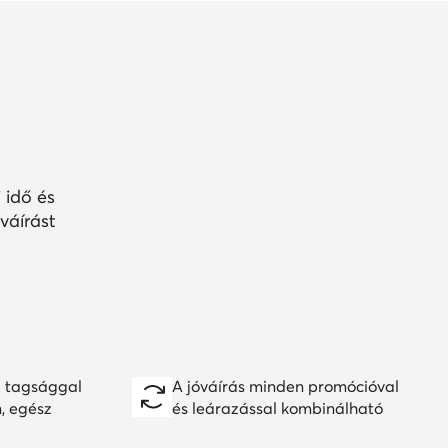
 idő és
váírást
 tagsággal
A jóváírás minden promócióval
n, egész
és leárazással kombinálható