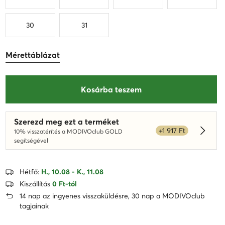
30
31
Mérettáblázat
Kosárba teszem
Szerezd meg ezt a terméket
+1 917 Ft
10% visszatérítés a MODIVOclub GOLD
Dowied
segítségével
Hétfő:
H., 10.08 - K., 11.08
Kiszállítás
0 Ft-tól
14 nap az ingyenes visszaküldésre, 30 nap a MODIVOclub
tagjainak