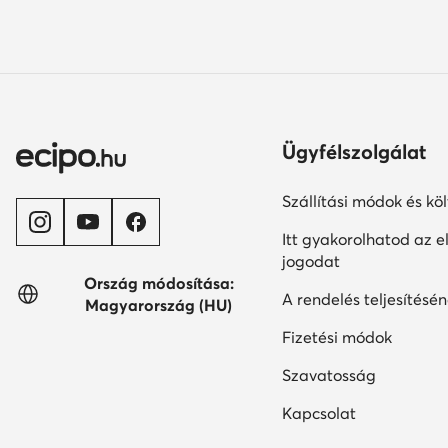
Ügyfélszolgálat
Szállítási módok és kö
Itt gyakorolhatod az el
jogodat
Ország módosítása:
A rendelés teljesítésén
Magyarország (HU)
Fizetési módok
Szavatosság
Kapcsolat
© ecipo.hu 2026
Szabályzat
Beállítások változtatása
Adatv