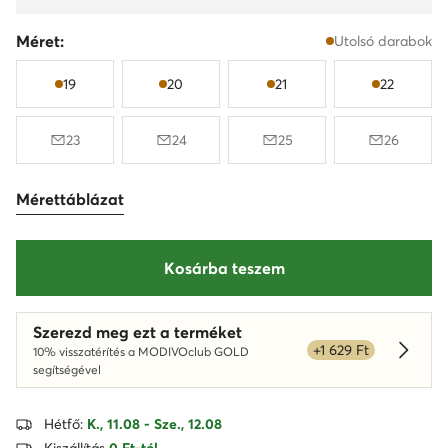
Méret:
Utolsó darabok
19
20
21
22
23
24
25
26
Mérettáblázat
Kosárba teszem
Szerezd meg ezt a terméket
+1 629 Ft
10% visszatérítés a MODIVOclub GOLD
Dowied
segítségével
Hétfő:
K., 11.08 - Sze., 12.08
Kiszállítás
0 Ft-tól