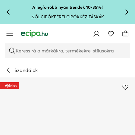
UGRÁS A FŐ TARTALOMRA
UGRÁS A KERESÉSHEZ
A legforróbb nyári trendek 10-35%!
NŐI CIPŐK
FÉRFI CIPŐK
KÉZITÁSKÁK
Keress rá a márkákra, termékekre, stílusokra
Szandálok
Ajánlat