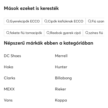
Mások ezeket is keresték
Gyerekcipők ECCO
Cipők kisfiúknak ECCO
Fiú szand
fekete fiú tornacipők
Reebok gyerek cipő
színes fiú s
Népszerű márkák ebben a kategóriában
DC Shoes
Merrell
Hoka
Hunter
Clarks
Billabong
MEXX
Rieker
Vans
Kappa