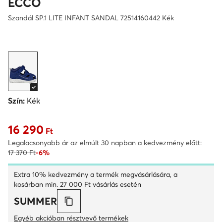
ECCO
Szandál SP.1 LITE INFANT SANDAL 72514160442 Kék
Szín:
Kék
16 290
Aktuális ár 16 290 Ft
Ft
Legalacsonyabb ár az elmúlt 30 napban a kedvezmény előtt:
17 370 Ft
-6%
Extra 10% kedvezmény a termék megvásárlására, a
kosárban min. 27 000 Ft vásárlás esetén
SUMMER
Egyéb akcióban résztvevő termékek