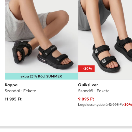
-30%
extra 25% Kód: SUMMER
Kappa
Quiksilver
Szandál · Fekete
Szandál · Fekete
Aktuális ár
11 995
Ft
9 095
Ft
Legalacsonyabb ár
12 995 Ft
-30