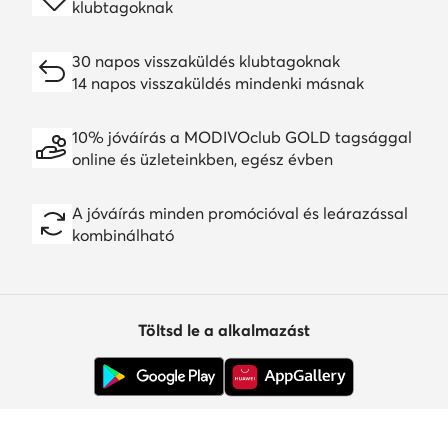
klubtagoknak
30 napos visszaküldés klubtagoknak
14 napos visszaküldés mindenki másnak
10% jóváírás a MODIVOclub GOLD tagsággal
online és üzleteinkben, egész évben
A jóváírás minden promócióval és leárazással
kombinálható
Töltsd le a alkalmazást
Ügyfélszolgálat