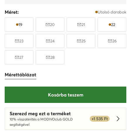
Méret:
Utolsó darabok
19
20
21
22
23
24
25
26
27
28
Mérettáblázat
Kosárba teszem
Szerezd meg ezt a terméket
+1 535 Ft
10% visszatérítés a MODIVOclub GOLD
Dowied
segítségével