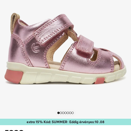
extra 15% Kód: SUMMER
· Eddig érvényes:
10
.
08