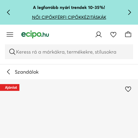
UGRÁS A FŐ TARTALOMRA
UGRÁS A KERESÉSHEZ
A legforróbb nyári trendek 10-35%!
NŐI CIPŐK
FÉRFI CIPŐK
KÉZITÁSKÁK
Keress rá a márkákra, termékekre, stílusokra
Szandálok
Ajánlat