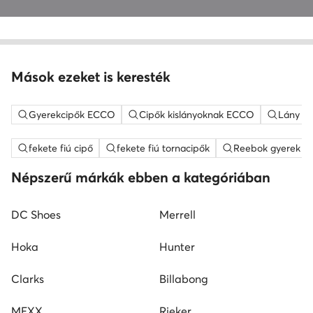
Mások ezeket is keresték
Gyerekcipők ECCO
Cipők kislányoknak ECCO
Lány s
fekete fiú cipő
fekete fiú tornacipők
Reebok gyerek ci
Népszerű márkák ebben a kategóriában
DC Shoes
Merrell
Hoka
Hunter
Clarks
Billabong
MEXX
Rieker