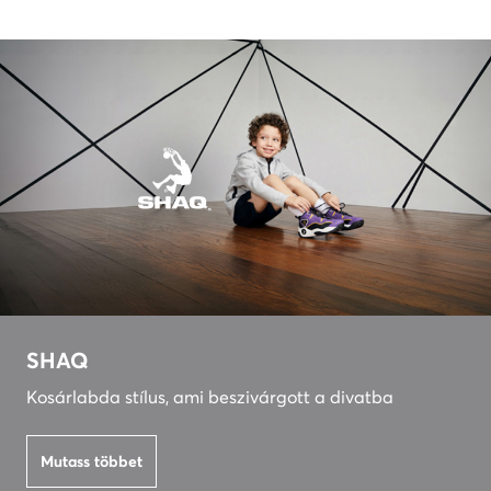
SHAQ
Kosárlabda stílus, ami beszivárgott a divatba
Mutass többet