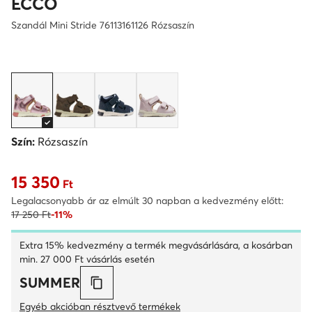
ECCO
Szandál Mini Stride 76113161126 Rózsaszín
Szín:
Rózsaszín
15 350
Aktuális ár 15 350 Ft
Ft
Legalacsonyabb ár az elmúlt 30 napban a kedvezmény előtt:
17 250 Ft
-11%
Extra 15% kedvezmény a termék megvásárlására, a kosárban
min. 27 000 Ft vásárlás esetén
SUMMER
Egyéb akcióban résztvevő termékek