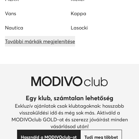
Vans
Kappa
Nautica
Lasocki
További márkák megjelenítése
Egy klub, számtalan lehetőség
Exkluzív ajánlatok csak klubtagoknak: hosszabb
visszaküldési idő és még sok más. Aktiváld a
MODIVOclub GOLD-ot és szerezz jóváírást minden
vásárlásod után!
Használd a MODIVOclub-ot
Tudj meg többet