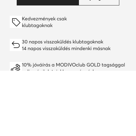
Kedvezmények csak
klubtagoknak
30 napos visszaküldés klubtagoknak
14 napos visszaküldés mindenki másnak
10% jóváírás a MODIVOclub GOLD tagsággal
online és üzleteinkben, egész évben
A jóváírás minden promócióval és leárazással
kombinálható
Töltsd le a alkalmazást