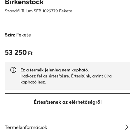
Birkenstock
Szandál Tulum SFB 1029779 Fekete
Szín:
Fekete
53 250
53 250 Ft
Ft
Ez a termék jelenleg nem kapható.
Iratkozz fel az értesítésre. Értesítünk, amint újra
kapható lesz.
Értesítsenek az elérhetőségről
Termékinformációk