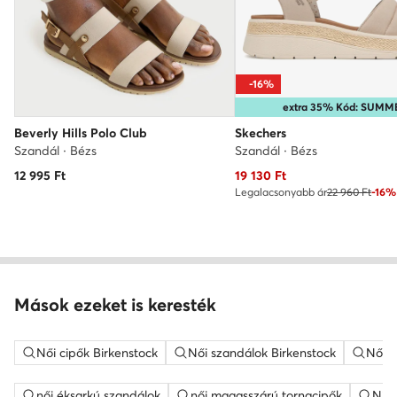
-16%
extra 35% Kód: SUMM
Beverly Hills Polo Club
Skechers
Szandál · Bézs
Szandál · Bézs
Aktuális ár
12 995
Ft
19 130
Ft
Legalacsonyabb ár
22 960 Ft
-16%
Mások ezeket is keresték
Női cipők Birkenstock
Női szandálok Birkenstock
Női l
női éksarkú szandálok
női magasszárú tornacipők
Nine