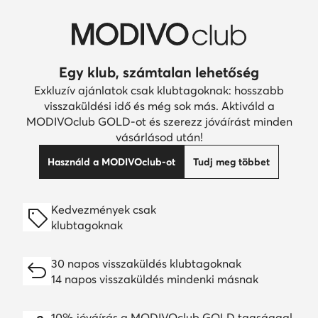
Egy klub, számtalan lehetőség
Exkluzív ajánlatok csak klubtagoknak: hosszabb
visszaküldési idő és még sok más. Aktiváld a
MODIVOclub GOLD-ot és szerezz jóváírást minden
vásárlásod után!
Használd a MODIVOclub-ot
Tudj meg többet
Kedvezmények csak
klubtagoknak
30 napos visszaküldés klubtagoknak
14 napos visszaküldés mindenki másnak
10% jóváírás a MODIVOclub GOLD tagsággal