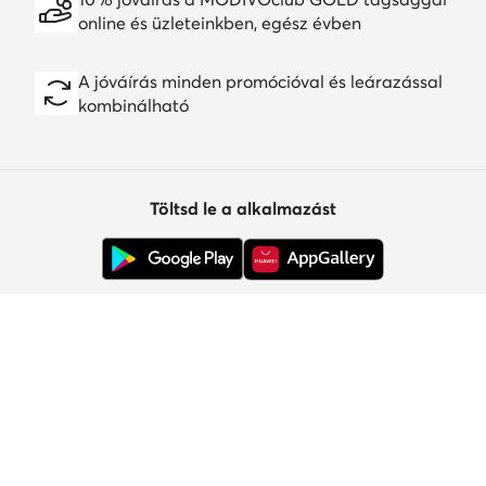
online és üzleteinkben, egész évben
A jóváírás minden promócióval és leárazással
kombinálható
Töltsd le a alkalmazást
Ügyfélszolgálat
Rólunk
Információk