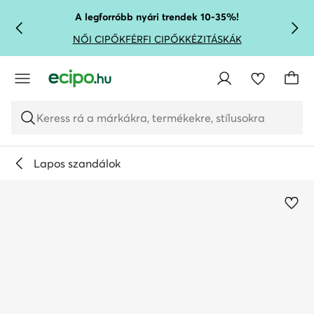
UGRÁS A FŐ TARTALOMRA
UGRÁS A KERESÉSHEZ
A legforróbb nyári trendek 10-35%!
NŐI CIPŐK
FÉRFI CIPŐK
KÉZITÁSKÁK
Keress rá a márkákra, termékekre, stílusokra
Lapos szandálok