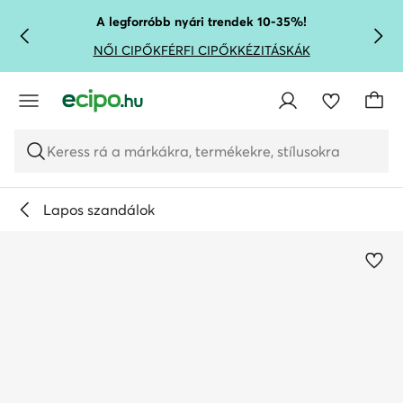
UGRÁS A FŐ TARTALOMRA
UGRÁS A KERESÉSHEZ
A legforróbb nyári trendek 10-35%!
NŐI CIPŐK
FÉRFI CIPŐK
KÉZITÁSKÁK
Keress rá a márkákra, termékekre, stílusokra
Lapos szandálok