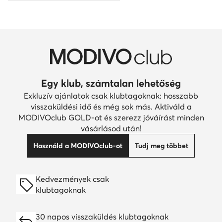
Egy klub, számtalan lehetőség
Exkluzív ajánlatok csak klubtagoknak: hosszabb
visszaküldési idő és még sok más. Aktiváld a
MODIVOclub GOLD-ot és szerezz jóváírást minden
vásárlásod után!
Használd a MODIVOclub-ot
Tudj meg többet
Kedvezmények csak
klubtagoknak
30 napos visszaküldés klubtagoknak