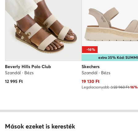
-16%
extra 35% Kód: SUMM
Beverly Hills Polo Club
Skechers
Szandál · Bézs
Szandál · Bézs
Aktuális ár
12 995
Ft
19 130
Ft
Legalacsonyabb ár
22 960 Ft
-16%
Mások ezeket is keresték