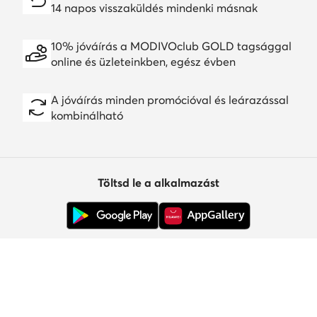
14 napos visszaküldés mindenki másnak
10% jóváírás a MODIVOclub GOLD tagsággal
online és üzleteinkben, egész évben
A jóváírás minden promócióval és leárazással
kombinálható
Töltsd le a alkalmazást
Ügyfélszolgálat
Rólunk