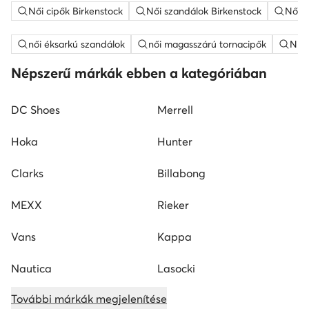
Női cipők Birkenstock
Női szandálok Birkenstock
Női l
női éksarkú szandálok
női magasszárú tornacipők
Nine
Népszerű márkák ebben a kategóriában
DC Shoes
Merrell
Hoka
Hunter
Clarks
Billabong
MEXX
Rieker
Vans
Kappa
Nautica
Lasocki
További márkák megjelenítése