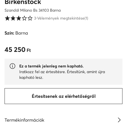
Birkenstock
Szandál Milano Bs 34103 Barna
Vásárlói értékelések 1-5 skálán
3
⋅
Vélemények megtekintése
(1)
Szín:
Barna
45 250
45 250 Ft
Ft
Ez a termék jelenleg nem kapható.
Iratkozz fel az értesítésre. Értesítünk, amint újra
kapható lesz.
Értesítsenek az elérhetőségről
Termékinformációk