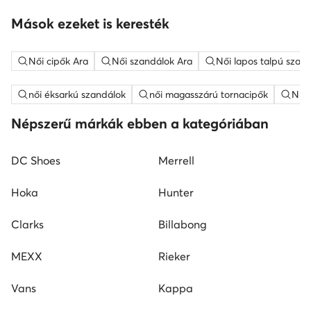
Mások ezeket is keresték
Női cipők Ara
Női szandálok Ara
Női lapos talpú szan
női éksarkú szandálok
női magasszárú tornacipők
Nine
Népszerű márkák ebben a kategóriában
DC Shoes
Merrell
Hoka
Hunter
Clarks
Billabong
MEXX
Rieker
Vans
Kappa