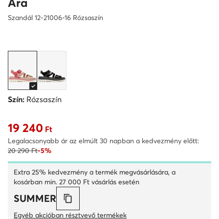
Ara
Szandál 12-21006-16 Rózsaszín
Szín:
Rózsaszín
19 240
Aktuális ár 19 240 Ft
Ft
Legalacsonyabb ár az elmúlt 30 napban a kedvezmény előtt:
20 290 Ft
-5%
Extra 25% kedvezmény a termék megvásárlására, a
kosárban min. 27 000 Ft vásárlás esetén
SUMMER
Egyéb akcióban résztvevő termékek