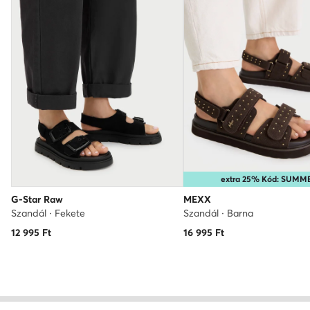
extra 25% Kód: SUMM
G-Star Raw
MEXX
Szandál · Fekete
Szandál · Barna
12 995
Ft
16 995
Ft