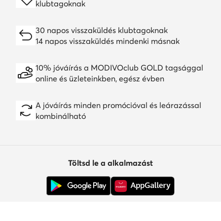
klubtagoknak
30 napos visszaküldés klubtagoknak
14 napos visszaküldés mindenki másnak
10% jóváírás a MODIVOclub GOLD tagsággal
online és üzleteinkben, egész évben
A jóváírás minden promócióval és leárazással
kombinálható
Töltsd le a alkalmazást
Ügyfélszolgálat