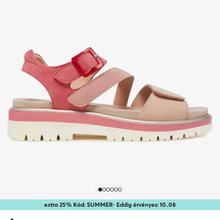
extra 25% Kód: SUMMER
· Eddig érvényes:
10
.
08