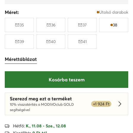
Méret:
Utolsó darabok
35
36
37
38
39
40
41
Mérettáblázat
Kosárba teszem
Szerezd meg ezt a terméket
+1 924 Ft
10% visszatérítés a MODIVOclub GOLD
Dowied
segítségével
Hétfő:
K., 11.08 - Sze., 12.08
Kiszállítás
0 Ft-tól