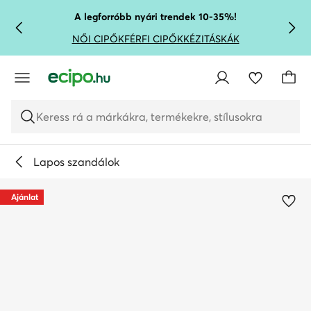
UGRÁS A FŐ TARTALOMRA
UGRÁS A KERESÉSHEZ
A legforróbb nyári trendek 10-35%!
NŐI CIPŐK
FÉRFI CIPŐK
KÉZITÁSKÁK
Keress rá a márkákra, termékekre, stílusokra
Lapos szandálok
Ajánlat