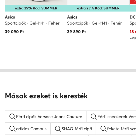
extra 25% Kód: SUMMER
extra 25% Kód: SUMMER
Asics
Asics
DC
Sportcipők · Gel-1141 · Fehér
Sportcipők · Gel-1141 · Fehér
Spo
Akt
39 090
Ft
39 890
Ft
18 
Leg
Mások ezeket is keresték
Férfi cipők Versace Jeans Couture
Férfi sneakerek Ve
adidas Campus
SHAQ férfi cipő
fekete férfi sz