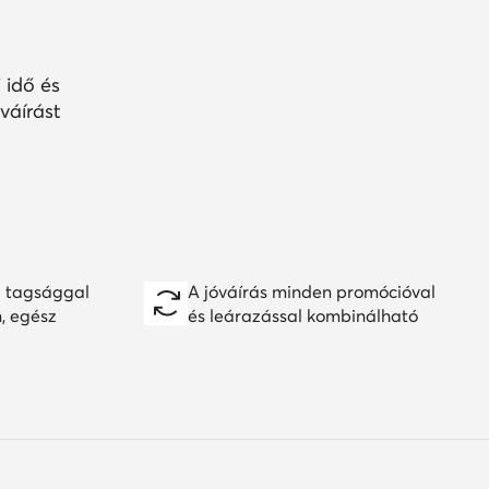
 idő és
váírást
 tagsággal
A jóváírás minden promócióval
n, egész
és leárazással kombinálható