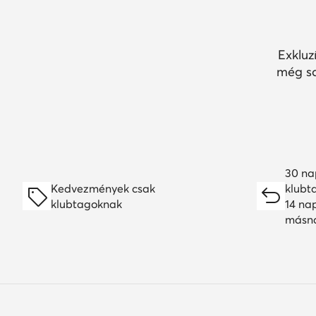
Exkluz
még so
30 na
Kedvezmények csak
klubt
klubtagoknak
14 na
másn