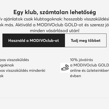
Egy klub, számtalan lehetőség
ív ajánlatok csak klubtagoknak: hosszabb visszaküldési
k más. Aktiváld a MODIVOclub GOLD-ot és szerezz jó
minden vásárlásod után!
Használd a MODIVOclub-ot
Tudj meg többet
pos visszaküldés
10% jóváírás
agoknak
a MODIVOclub GOLD
pos visszaküldés mindenki
online és üzleteinkbe
ak
évben