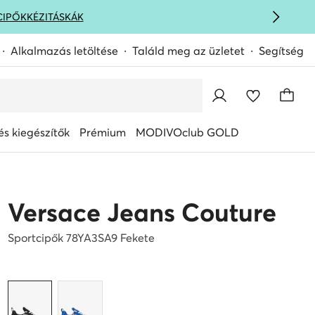
CIPŐK
KÉZITÁSKÁK
Alkalmazás letöltése
Találd meg az üzletet
Segítség
s kiegészítők
Prémium
MODIVOclub GOLD
Versace Jeans Couture
Sportcipők 78YA3SA9 Fekete