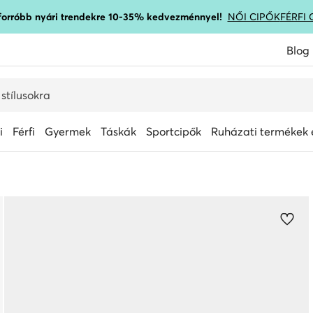
gforróbb nyári trendekre 10-35% kedvezménnyel!
NŐI CIPŐK
FÉRFI 
Blog
i
Férfi
Gyermek
Táskák
Sportcipők
Ruházati termékek é