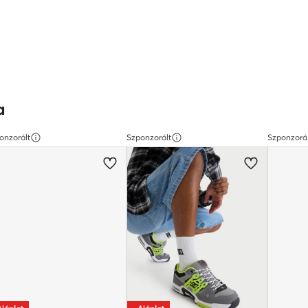
a
onzorált
Szponzorált
Szponzorá