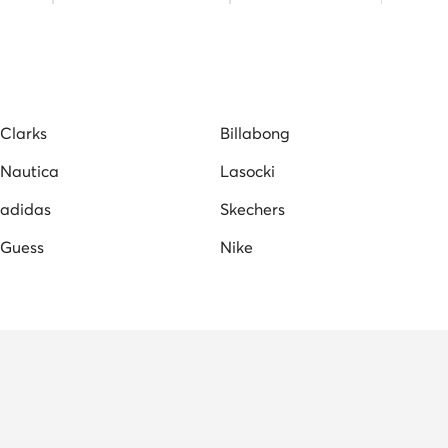
okaszin
Kappa férfi sneaker
fekete férfi cipő
asocki férfi szandálok
Puma férfi cipő
Clarks
Billabong
Nautica
Lasocki
adidas
Skechers
Guess
Nike