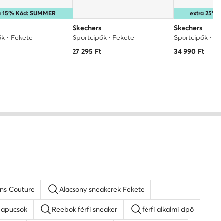
ra 15% Kód: SUMMER
extra 25%
Skechers
Skechers
ők · Fekete
Sportcipők · Fekete
Sportcipők · S
27 295
Ft
34 990
Ft
ans Couture
Alacsony sneakerek Fekete
p papucsok
Reebok férfi sneaker
férfi alkalmi cipő