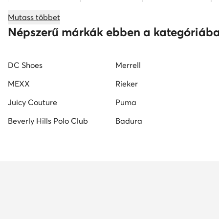
Nike Air Force 1
férfi papucs
Nike cipő férfi
Mutass többet
férfi adidas cipő
elegáns férfi cipő
fehér férfi c
Népszerű márkák ebben a kategóriáb
DC Shoes
Merrell
MEXX
Rieker
Juicy Couture
Puma
Beverly Hills Polo Club
Badura