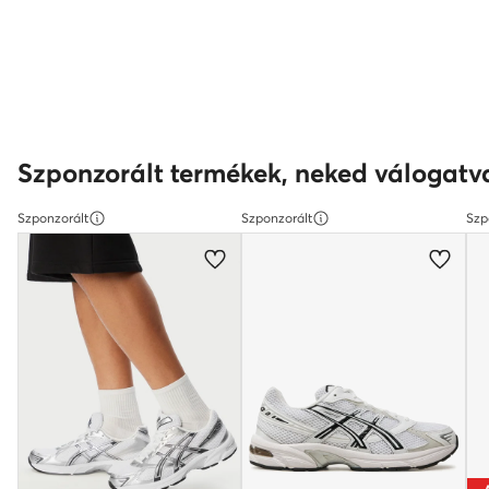
Szponzorált termékek, neked válogatv
Szponzorált
Szponzorált
Szp