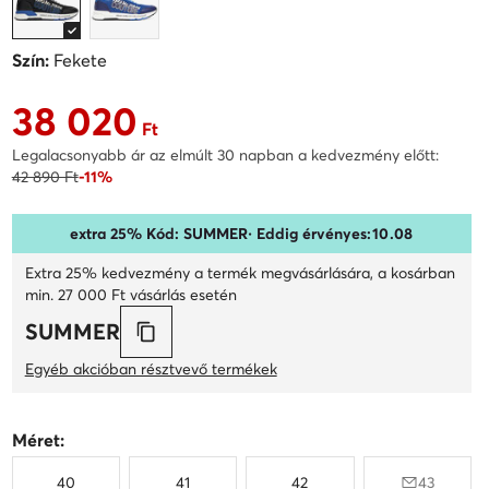
Szín:
Fekete
38 020
Aktuális ár 38 020 Ft
Ft
Legalacsonyabb ár az elmúlt 30 napban a kedvezmény előtt:
42 890 Ft
-11%
extra 25% Kód: SUMMER
· Eddig érvényes:
10
.
08
Extra 25% kedvezmény a termék megvásárlására, a kosárban
min. 27 000 Ft vásárlás esetén
SUMMER
Egyéb akcióban résztvevő termékek
Méret:
40
41
42
43