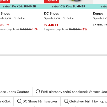
Ajánlat
Ajánlat
extra 15% Kód: SUMMER
extra 10% Kód: SUMMER
ext
 Shoes
DC Shoes
Kappa
rtcipők · Szürke
Sportcipők · Szürke
Sportcip
uális ár
Aktuális ár
610
Ft
19 430
Ft
17 995
Ft
alacsonyabb ár
21 080 Ft
-11%
Legalacsonyabb ár
22 470 Ft
-13%
rsace Jeans Couture
Férfi alacsony szárú sneakerek Versace Je
andálok
DC Shoes férfi sneaker
Quiksilver férfi flip-flo