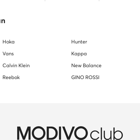
Reebok férfi cipő
DC Shoes férfi cipő
fekete férfi m
ipő
Kappa férfi cipő
férfi magasszárú tornacipő
L
an
Hoka
Hunter
Vans
Kappa
Calvin Klein
New Balance
Reebok
GINO ROSSI