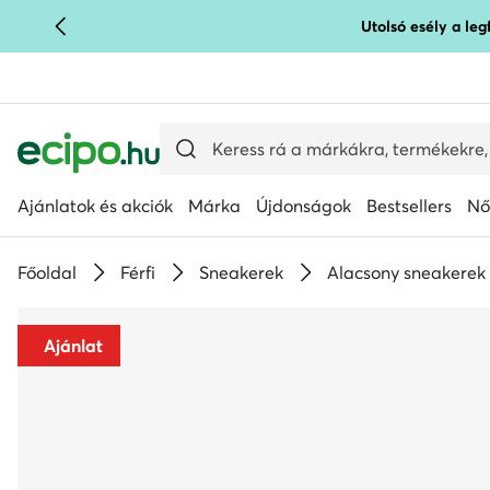
Utolsó esély a le
UGRÁS A FŐ TARTALOMRA
UGRÁS A KERESÉSHEZ
Ajánlatok és akciók
Márka
Újdonságok
Bestsellers
Nő
Főoldal
Férfi
Sneakerek
Alacsony sneakerek
Ajánlat