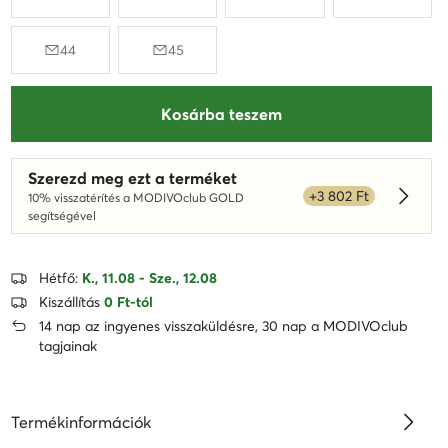
44
45
Kosárba teszem
Szerezd meg ezt a terméket
+3 802 Ft
10% visszatérítés a MODIVOclub GOLD
Dowied
segítségével
Hétfő:
K., 11.08 - Sze., 12.08
Kiszállítás
0 Ft-tól
14 nap az ingyenes visszaküldésre, 30 nap a MODIVOclub
tagjainak
Termékinformációk