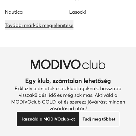
Nautica
Lasocki
További márkák megjelenítése
Egy klub, számtalan lehetőség
Exkluzív ajánlatok csak klubtagoknak: hosszabb
visszaküldési idő és még sok más. Aktiváld a
MODIVOclub GOLD-ot és szerezz jóváírást minden
vásárlásod után!
Használd a MODIVOclub-ot
Tudj meg többet