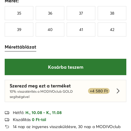
Méret:
35
36
37
38
39
40
41
42
Mérettáblázat
Kosárba teszem
Szerezd meg ezt a terméket
+4 580 Ft
10% visszatérítés a MODIVOclub GOLD
Dowied
segítségével
Hétfő:
H., 10.08 - K., 11.08
Kiszállítás
0 Ft-tól
14 nap az ingyenes visszaküldésre, 30 nap a MODIVOclub