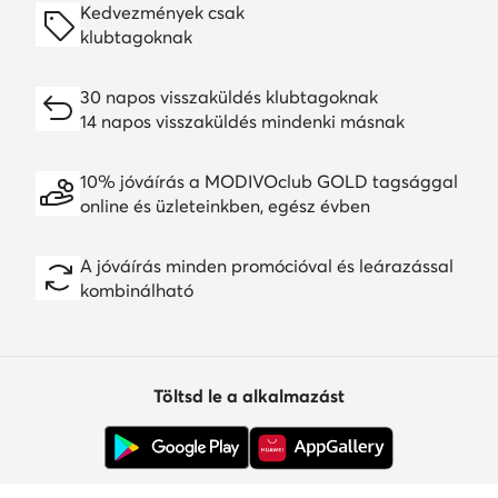
Kedvezmények csak
klubtagoknak
30 napos visszaküldés klubtagoknak
14 napos visszaküldés mindenki másnak
10% jóváírás a MODIVOclub GOLD tagsággal
online és üzleteinkben, egész évben
A jóváírás minden promócióval és leárazással
kombinálható
Töltsd le a alkalmazást