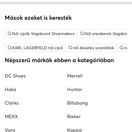
Mások ezeket is keresték
Női cipők Vagabond Shoemakers
Női sneakerek Vagabon
KARL LAGERFELD női cipő
női éksarkú szandálok
női
Népszerű márkák ebben a kategóriában
DC Shoes
Merrell
Hoka
Hunter
Clarks
Billabong
MEXX
Rieker
Vans
Kappa