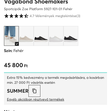
Vagabond Shoemakers
Sportcipők Zoe Platform 5927-101-01 Fehér
Vásárlói értékelések 1-5 skálán
4.7
⋅
Vélemények megtekintése
(3)
Szín:
Fehér
45 800
45 800 Ft
Ft
Extra 15% kedvezmény a termék megvásárlására, a kosárban
min. 27 000 Ft vásárlás esetén
SUMMER
Egyéb akcióban résztvevő termékek