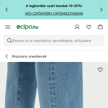
UGRÁS A FŐ TARTALOMRA
UGRÁS A KERESÉSHEZ
A legforróbb nyári trendek 10-35%!
NŐI CIPŐK
FÉRFI CIPŐK
KÉZITÁSKÁK
Keress rá a márkákra, termékekre, stílusokra
Alacsony sneakerek